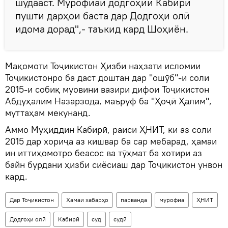
шудааст. Мурофиаи додгоҳии Кабирӣ
пушти дарҳои баста дар Додгоҳи олӣ
идома дорад",- таъкид кард Шоҳиён.
Мақомоти Тоҷикистон Ҳизби наҳзати исломии
Тоҷикистонро ба даст доштан дар "ошӯб"-и соли
2015-и собиқ муовини вазири дифои Тоҷикистон
Абдуҳалим Назарзода, маъруф ба "Ҳоҷӣ Ҳалим",
муттаҳам мекунанд.
Аммо Муҳиддин Кабирӣ, раиси ҲНИТ, ки аз соли
2015 дар хориҷа аз кишвар ба сар мебарад, ҳамаи
ин иттиҳомотро беасос ва тӯҳмат ба хотири аз
байн бурдани ҳизби сиёсиаш дар Тоҷикистон унвон
кард.
Дар Тоҷикистон
Ҳамаи хабарҳо
парванда
мурофиа
ҲНИТ
Додгоҳи олӣ
Кабирӣ
суд
судӣ