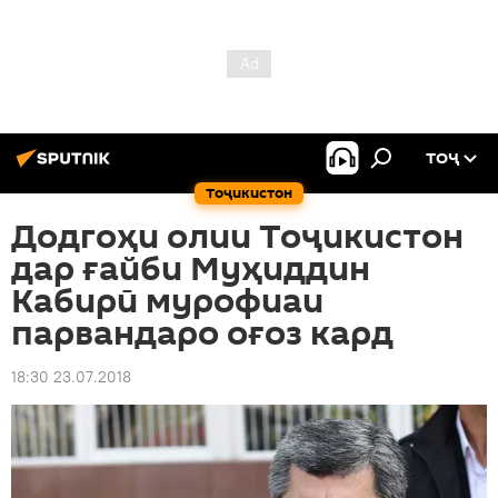
ТОҶ
Тоҷикистон
Додгоҳи олии Тоҷикистон
дар ғайби Муҳиддин
Кабирӣ мурофиаи
парвандаро оғоз кард
18:30 23.07.2018