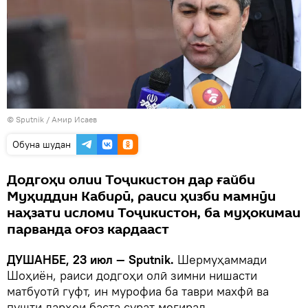
© Sputnik / Амир Исаев
Обуна шудан
Додгоҳи олии Тоҷикистон дар ғайби
Муҳиддин Кабирӣ, раиси ҳизби мамнӯи
наҳзати исломи Тоҷикистон, ба муҳокимаи
парванда оғоз кардааст
ДУШАНБЕ, 23 июл — Sputnik.
Шермуҳаммади
Шоҳиён, раиси додгоҳи олӣ зимни нишасти
матбуотӣ гуфт, ин мурофиа ба таври махфӣ ва
пушти дарҳои баста сурат мегирад.