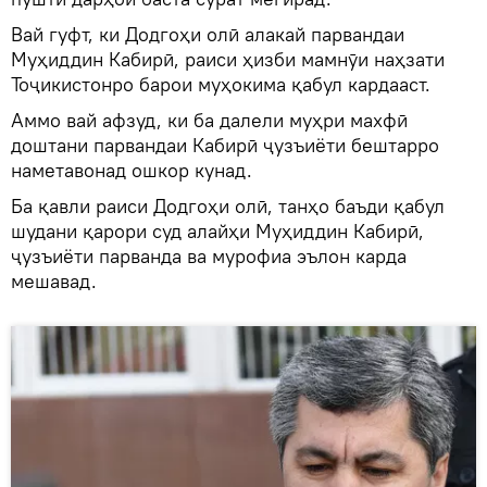
Вай гуфт, ки Додгоҳи олӣ алакай парвандаи
Муҳиддин Кабирӣ, раиси ҳизби мамнӯи наҳзати
Тоҷикистонро барои муҳокима қабул кардааст.
Аммо вай афзуд, ки ба далели муҳри махфӣ
доштани парвандаи Кабирӣ ҷузъиёти бештарро
наметавонад ошкор кунад.
Ба қавли раиси Додгоҳи олӣ, танҳо баъди қабул
шудани қарори суд алайҳи Муҳиддин Кабирӣ,
ҷузъиёти парванда ва мурофиа эълон карда
мешавад.