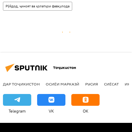
Рӯйдод, ҷиноят ва ҳолатҳои фавқулода
Тоҷикистон
ДАР ТОҶИКИСТОН
ОСИЁИ МАРКАЗӢ
РУСИЯ
СИЁСАТ
ИҚ
Telegram
VK
OK