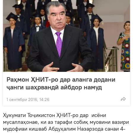
Раҳмон ҲНИТ-ро дар аланга додани
ҷанги шаҳрвандӣ айбдор намуд
1 сентябри 2016, 14:26
Ҳукумати Тоҷикистон ҲНИТ-ро дар исёни
мусаллаҳонае, ки аз тарафи собиқ муовини вазири
мудофиаи кишваб Абдуҳалим Назарзода санаи 4-