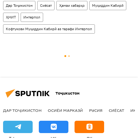
Дар Тоҷикистон
Сиёсат
Ҳамаи хабарҳо
Муҳиддин Кабирӣ
ҲНИТ
Интерпол
Кофтукови Муҳиддин Кабирӣ аз тарафи Интерпол
Тоҷикистон
ДАР ТОҶИКИСТОН
ОСИЁИ МАРКАЗӢ
РУСИЯ
СИЁСАТ
ИҚ