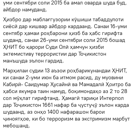
уми сентябри соли 2015 ба амал оварда шуда буд,
айбдор намуданд.
Ҳизбро дар маблағгузории кӯшиши табаддулоти
сиёсӣ дар кишвар айбдор кардаанд. Санаи 16-уми
сентябр ҳамаи роҳбарони ҳизб ба ҳабс гирифта
шуданд, санаи 26-уми сентябри соли 2015 бошад
ҲНИТ бо қарори Суди Олӣ ҳамчун ҳизби
эктемистиву террористии дар Тоҷикистон
манъшуда эълон гардид.
Марҳилаи судии 13 аъзои роҳбарикунандаи ҲНИТ,
ки санаи 2-уми июн ба итмом расид, ду муовини
Кабирӣ- Саидумар Ҳусайнӣ ва Мамадалӣ Ҳоитро ба
ҳабси якумра таин намуд, боқимондаҳо аз 2 то 28
сол мӯҳлат гирифтанд. Ҳамагӣ тариқи Интерпол
дар Тоҷикистон 1661 нафар ба ҷустуҷӯ эълон карда
шудаанд, аз онҳо 1400 нафарашон барои
ҷиноятҳое, ки бо терроризм ва экстримизм марбут
мебошанд.