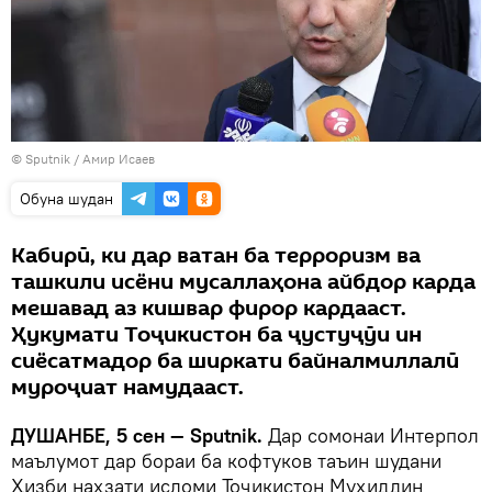
© Sputnik / Амир Исаев
Обуна шудан
Кабирӣ, ки дар ватан ба терроризм ва
ташкили исёни мусаллаҳона айбдор карда
мешавад аз кишвар фирор кардааст.
Ҳукумати Тоҷикистон ба ҷустуҷӯи ин
сиёсатмадор ба ширкати байналмиллалӣ
муроҷиат намудааст.
ДУШАНБЕ, 5 сен — Sputnik.
Дар сомонаи Интерпол
маълумот дар бораи ба кофтуков таъин шудани
Ҳизби наҳзати исломи Тоҷикистон Муҳиддин