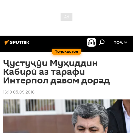
ТОҶ
Тоҷикистон
Ҷустуҷӯи Муҳиддин
Кабирӣ аз тарафи
Интерпол давом дорад
16:19 05.09.2016