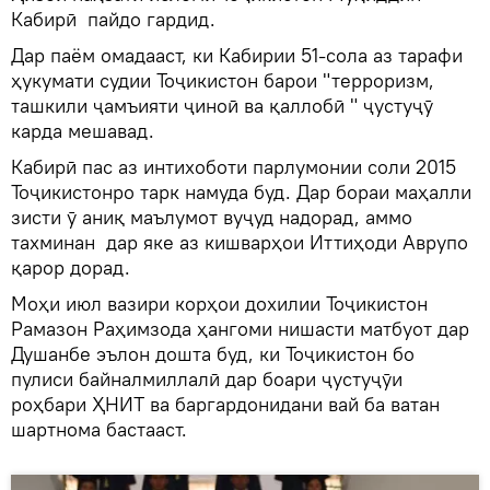
Кабирӣ пайдо гардид.
Дар паём омадааст, ки Кабирии 51-сола аз тарафи
ҳукумати судии Тоҷикистон барои "терроризм,
ташкили ҷамъияти ҷиноӣ ва қаллобӣ " ҷустуҷӯ
карда мешавад.
Кабирӣ пас аз интихоботи парлумонии соли 2015
Тоҷикистонро тарк намуда буд. Дар бораи маҳалли
зисти ӯ аниқ маълумот вуҷуд надорад, аммо
тахминан дар яке аз кишварҳои Иттиҳоди Аврупо
қарор дорад.
Моҳи июл вазири корҳои дохилии Тоҷикистон
Рамазон Раҳимзода ҳангоми нишасти матбуот дар
Душанбе эълон дошта буд, ки Тоҷикистон бо
пулиси байналмиллалӣ дар боари ҷустуҷӯи
роҳбари ҲНИТ ва баргардонидани вай ба ватан
шартнома бастааст.