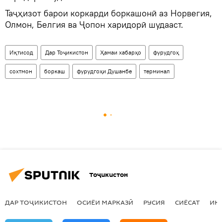
Таҷҳизот барои коркарди боркашонӣ аз Норвегия,
Олмон, Белгия ва Ҷопон харидорӣ шудааст.
Иқтисод
Дар Тоҷикистон
Ҳамаи хабарҳо
фурудгоҳ
сохтмон
боркаш
фурудгоҳи Душанбе
терминал
Тоҷикистон
ДАР ТОҶИКИСТОН
ОСИЁИ МАРКАЗӢ
РУСИЯ
СИЁСАТ
ИҚ