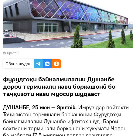
© Sputnik
Обуна шудан
Фурудгоҳи байналмилалии Душанбе
дорои терминали нави боркашонӣ бо
таҷҳизоти нави муосир шудааст
ДУШАНБЕ, 25 июн — Sputnik.
Имрӯз дар пойтахти
Тоҷикистон терминали боркашонии Фурудгоҳи
байналмилалии Душанбе ифтитоҳ шуд. Барои
сохтмони терминали боркашонӣ ҳукумати Ҷопон
ба маблағи 17,5 миллион доллар грант ҷудо