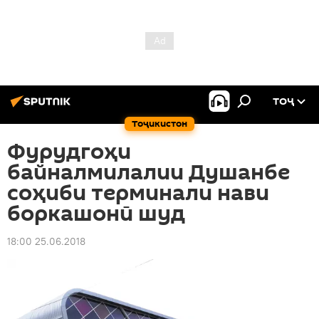
ТОҶ
Тоҷикистон
Фурудгоҳи
байналмилалии Душанбе
соҳиби терминали нави
боркашонӣ шуд
18:00 25.06.2018