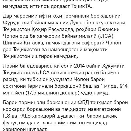
намудааст, иттилоъ додааст ТоҷикТА.
Дар маросими ифтитоҳи Терминали боркашонии
Фурудгоҳи байналмилалии Душанбе нахуствазири
Тоҷикистон Қоҳир Расулзода, роҳбари Ожонсии
Ҷопон оид ба ҳамкории байналмилалӣ (JICA)
Шиничи Китаока, намояндагони сафорати Ҷопон
дар Тоҷикистон ва намояндагони мақомоти
Тоҷикистон иштирок намуданд.
Лозим ба ёдоварист, ки соли 2014 байни Ҳукумати
Тоҷикистон ва JICA созишномаи грантӣ ба имзо
расид, ки тибқи он ҳукумати Ҷопон барои
сохтмони Терминали боркашонӣ беш аз 1 млрд. 914
млн. йен (17,5 миллион доллар) ҷудо намуд.
Барои терминали боркашонии ФБД таҷҳизот барои
коркарди боркашонӣ ва таҷҳизоти навигатсионӣ
ILS ва PALS харидорӣ шудааст, ки барои дақиқ
фуруд омадани ҳавопаймо имкон медиҳад
харидорӣ шудааст.