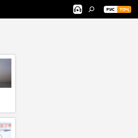
РУС
ТОҶ