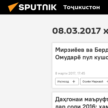
Тоҷикистон
08.03.2017 
Мирзиёев ва Бер
Омударё пул куш
8 марти 2017, 17:45
Иқтисод
Осиёи Марказӣ
Бердимуҳаммадов Гурбонгулӣ
Даҳгонаи маъруфт
дар соли 2016: ҳа