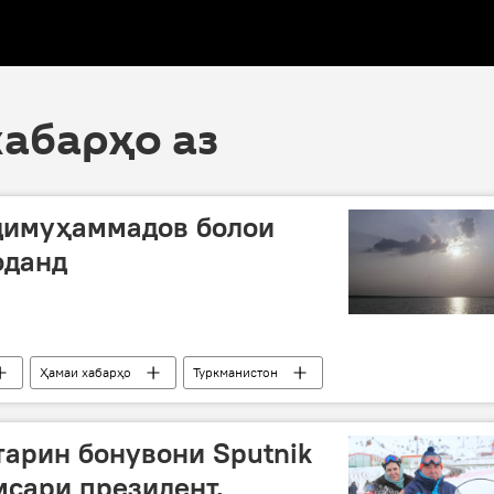
хабарҳо аз
димуҳаммадов болои
оданд
Ҳамаи хабарҳо
Туркманистон
Шавкат Мирзиёев
кушодани пули нав
арин бонувони Sputnik
мсари президент,