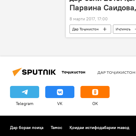
Парвина Саидова,
8 марти 2017, 17:00
Дар Тоҷикистон
Иҷтимоъ
чеҳраҳои шинохта
Тоҷикистон
ДАР ТОҶИКИСТОН
Telegram
VK
OK
Дар бораи лоиҳа
Тамос
Қоидаи истифодабарии мавод