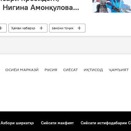
 Нигина Амонқулова...
Ҳамаи хабарҳо
занони тоҷик
ОСИЁИ МАРКАЗӢ
РУСИЯ
СИЁСАТ
ИҚТИСОД
ҶАМЪИЯТ
Ахбори ширкатҳо
Сиёсати махфият
Сиёсати истифодабарии C