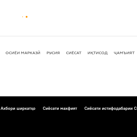
ОСИЁИ МАРКАЗӢ
РУСИЯ
СИЁСАТ
ИҚТИСОД
ҶАМЪИЯТ
Ахбори ширкатҳо
Сиёсати махфият
Сиёсати истифодабарии C