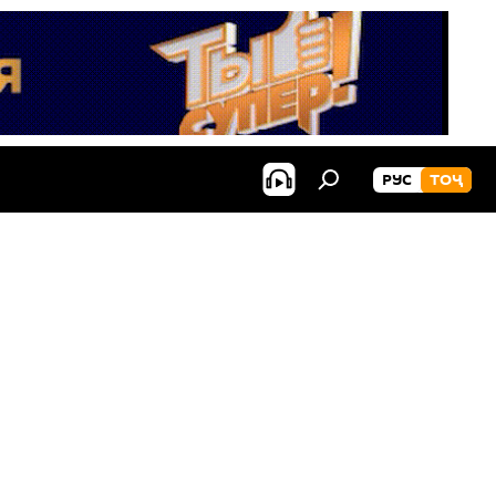
РУС
ТОҶ