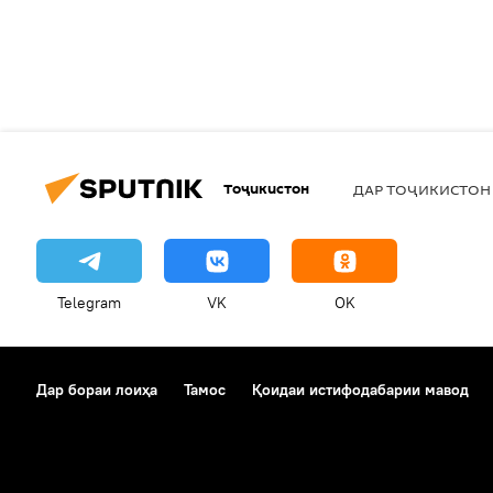
Тоҷикистон
ДАР ТОҶИКИСТОН
Telegram
VK
OK
Дар бораи лоиҳа
Тамос
Қоидаи истифодабарии мавод