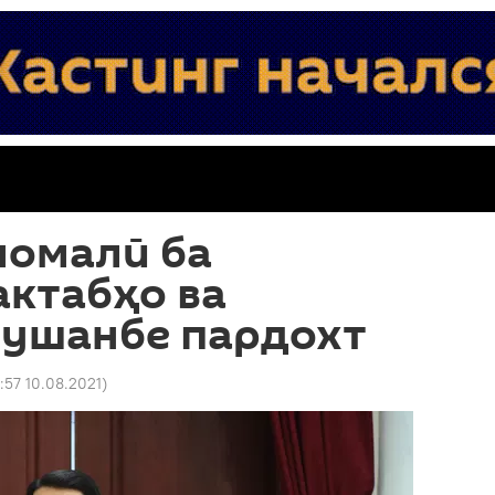
момалӣ ба
актабҳо ва
Душанбе пардохт
6:57 10.08.2021
)