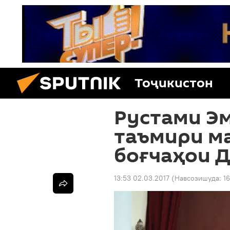
Тоҷикистон
Рустами Э
таъмири м
боғчаҳои 
13:53 02.03.2017
(Навсозишуда:
1