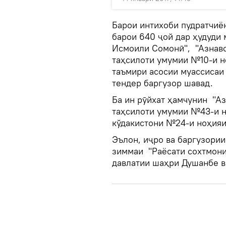
Барои интихоби пудратчиё
барои 640 ҷой дар ҳудуди
Исмоили Сомонӣ", "Азнав
таҳсилоти умумии №10-и н
таъмири асосии муассисаи
тендер баргузор шавад.
Ба ин рӯйхат ҳамчунин "Аз
таҳсилоти умумии №43-и н
кўдакистони №24-и ноҳия
Эълон, иҷро ва баргузории
зиммаи "Раёсати сохтмони
давлатии шаҳри Душанбе в