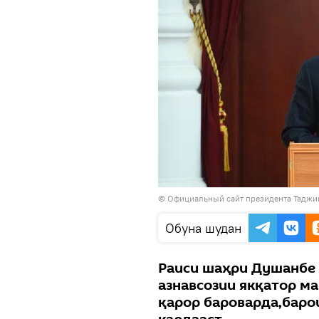
©
Официальный сайт президента Таджи
Обуна шудан
Раиси шаҳри Душанбе 
азнавсозии якқатор м
қарор бароварда,баро