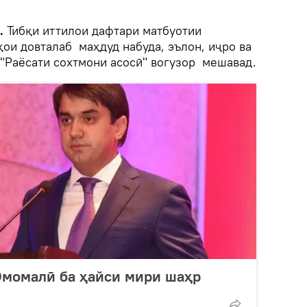
k.
Тибқи иттилои дафтари матбуотии
ои довталаб маҳдуд набуда, эълон, иҷро ва
 "Раёсати сохтмони асосӣ" вогузор мешавад.
Эмомалӣ ба ҳайси мири шаҳр