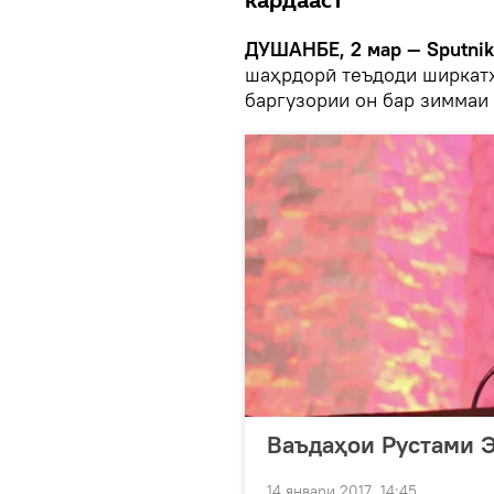
кардааст
ДУШАНБЕ, 2 мар — Sputni
шаҳрдорӣ теъдоди ширкатҳ
баргузории он бар зиммаи
Ваъдаҳои Рустами 
14 январи 2017, 14:45