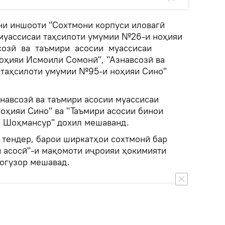
ни иншооти "Сохтмони корпуси иловагӣ
 муассисаи таҳсилоти умумии №26-и ноҳияи
созӣ ва таъмири асосии муассисаи
оҳияи Исмоили Сомонӣ", "Азнавсозӣ ва
 таҳсилоти умумии №95-и ноҳияи Сино"
навсозӣ ва таъмири асосии муассисаи
оҳияи Сино" ва "Таъмири асосии бинои
и Шоҳмансур" дохил мешаванд.
 тендер, барои ширкатҳои сохтмонӣ бар
 асосӣ"-и мақомоти иҷроияи ҳокимияти
огузор мешавад.