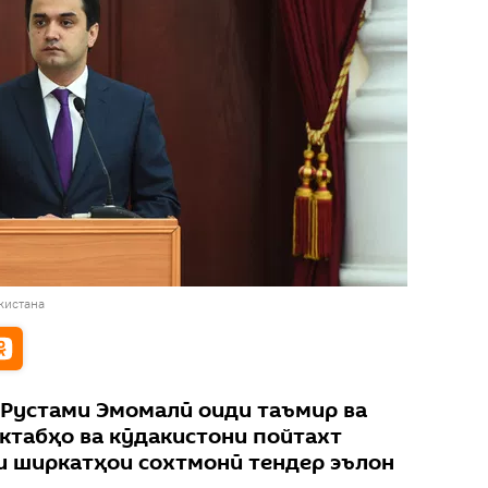
кистана
Рустами Эмомалӣ оиди таъмир ва
актабҳо ва кӯдакистони пойтахт
и ширкатҳои сохтмонӣ тендер эълон