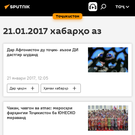
ТОҶ
Тоҷикистон
21.01.2017 хабарҳо аз
Дар Афғонистон ду тоҷик- аъзои ДИ
дастгир шуданд
21 январи 2017, 12:05
Дар ҷаҳон
Ҳамаи хабарҳо
Амният ва мудофиа
Афғонистон
шаҳрвандони Тоҷикистон
ДИ
Чакан, чавгон ва атлас: меросҳои
фарҳангии Тоҷикистон ба ЮНЕСКО
ҷангӣ
мераванд