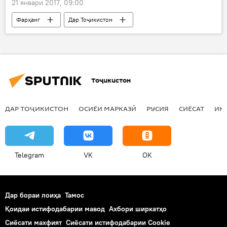
21 январи 2017, 09:00
Фарҳанг
Дар Тоҷикистон
Ҳамаи хабарҳо
Шамсиддин Орумбекзода
ЮНЕСКО
пешниҳоди мероси фарҳангӣ
чакан
чавгон
атлас
Тоҷикистон
ДАР ТОҶИКИСТОН
ОСИЁИ МАРКАЗӢ
РУСИЯ
СИЁСАТ
ИҚ
Telegram
VK
OK
Дар бораи лоиҳа
Тамос
Қоидаи истифодабарии мавод
Ахбори ширкатҳо
Сиёсати махфият
Сиёсати истифодабарии Cookie