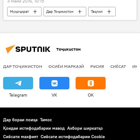
3 майи 2016, 10:15
шикаст
сабқат
шамшербозон
Муҳоҷират
Дар Тоҷикистон
Таҳлил
Ҳамаи хабарҳо
Бонки ҷаҳонӣ
коҳиш ёфт
интиқоли маблағ
паст
Дар Русия
Тоҷикистон
ДАР ТОҶИКИСТОН
ОСИЁИ МАРКАЗӢ
РУСИЯ
СИЁСАТ
ИҚ
Telegram
VK
OK
Дар бораи лоиҳа
Тамос
Қоидаи истифодабарии мавод
Ахбори ширкатҳо
Сиёсати махфият
Сиёсати истифодабарии Cookie