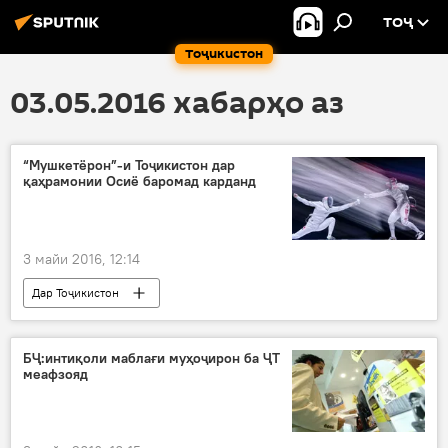
ТОҶ
Тоҷикистон
03.05.2016 хабарҳо аз
“Мушкетёрон”-и Тоҷикистон дар
қаҳрамонии Осиё баромад карданд
3 майи 2016, 12:14
Дар Тоҷикистон
Навигариҳои варзиши Тоҷикистон
Дар ҷаҳон
Ҳамаи хабарҳо
Чин
БҶ:интиқоли маблағи муҳоҷирон ба ҶТ
меафзояд
Сергей Богданов
Хисрав Насимов
Андрей Курганский
Федератсияи шамшерзанӣ
пирӯзӣ