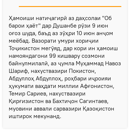
Ҳамоиши натиҷагирӣ аз даҳсолаи "Об
барои ҳаёт" дар Душанбе рӯзи 9 июн
оғоз шуда, баъд аз зӯҳри 10 июн анҷом
меёбад. Вазорати умури хориҷии
Тоҷикистон мегӯяд, дар кори ин ҳамоиш
намояндагони 99 кишвару созмони
байнулмилалӣ, аз ҷумла Муҳаммад Навоз
Шариф, нахуствазири Покистон,
Абдуллоҳ Абдуллоҳ, роҳбари иҷроияи
ҳукумати ваҳдати миллии Афғонистон,
Темир Сариев, нахуствазири
Қирғизистон ва Бахтиҷон Сагинтаев,
муовини аввали сарвазири Қазоқистон
иштирок мекунанд.