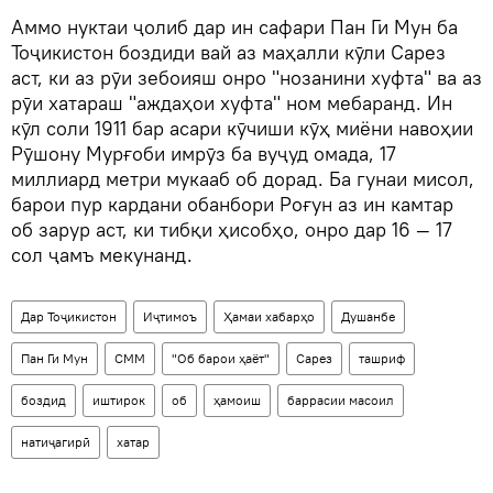
Аммо нуктаи ҷолиб дар ин сафари Пан Ги Мун ба
Тоҷикистон боздиди вай аз маҳалли кӯли Сарез
аст, ки аз рӯи зебоияш онро "нозанини хуфта" ва аз
рӯи хатараш "аждаҳои хуфта" ном мебаранд. Ин
кӯл соли 1911 бар асари кӯчиши кӯҳ миёни навоҳии
Рӯшону Мурғоби имрӯз ба вуҷуд омада, 17
миллиард метри мукааб об дорад. Ба гунаи мисол,
барои пур кардани обанбори Роғун аз ин камтар
об зарур аст, ки тибқи ҳисобҳо, онро дар 16 — 17
сол ҷамъ мекунанд.
Дар Тоҷикистон
Иҷтимоъ
Ҳамаи хабарҳо
Душанбе
Пан Ги Мун
СММ
"Об барои ҳаёт"
Сарез
ташриф
боздид
иштирок
об
ҳамоиш
баррасии масоил
натиҷагирӣ
хатар