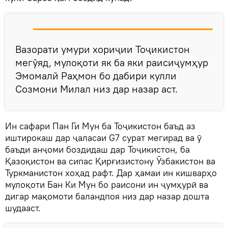
Вазорати умури хориҷии Тоҷикистон
мегӯяд, мулоқоти як ба яки раисиҷумҳур
Эмомалӣ Раҳмон бо дабири кулли
Созмони Милал низ дар назар аст.
Ин сафари Пан Ги Мун ба Тоҷикистон баъд аз
иштирокаш дар ҷаласаи G7 сурат мегирад ва ӯ
баъди анҷоми боздидаш дар Тоҷикистон, ба
Қазоқистон ва сипас Қирғизистону Ӯзбакистон ва
Туркманистон хоҳад рафт. Дар ҳамаи ин кишварҳо
мулоқоти Бан Ки Мун бо раисони ин ҷумҳурӣ ва
дигар мақомоти баландпоя низ дар назар дошта
шудааст.