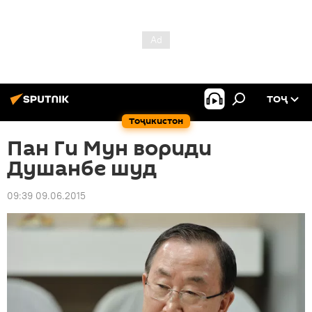
ТОҶ
Тоҷикистон
Пан Ги Мун вориди
Душанбе шуд
09:39 09.06.2015