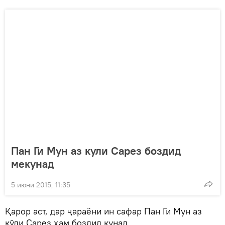
Пан Ги Мун аз кули Сарез боздид
мекунад
5 июни 2015, 11:35
Қарор аст, дар ҷараёни ин сафар Пан Ги Мун аз
кӯли Сарез ҳам боздид кунад.