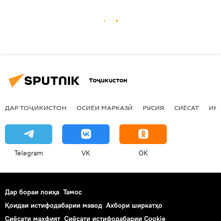
Тоҷикистон
ДАР ТОҶИКИСТОН
ОСИЁИ МАРКАЗӢ
РУСИЯ
СИЁСАТ
ИҚ
Telegram
VK
OK
Дар бораи лоиҳа
Тамос
Қоидаи истифодабарии мавод
Ахбори ширкатҳо
Сиёсати махфият
Сиёсати истифодабарии Cookie