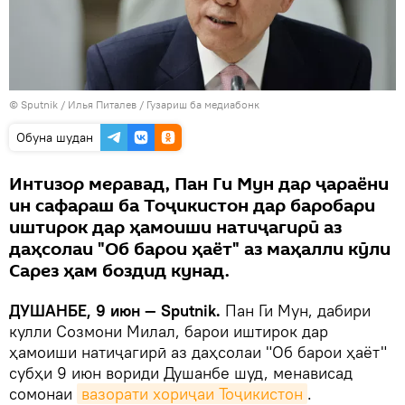
©
Sputnik
/ Илья Питалев
/
Гузариш ба медиабонк
Обуна шудан
Интизор меравад, Пан Ги Мун дар ҷараёни
ин сафараш ба Тоҷикистон дар баробари
иштирок дар ҳамоиши натиҷагирӣ аз
даҳсолаи "Об барои ҳаёт" аз маҳалли кӯли
Сарез ҳам боздид кунад.
ДУШАНБЕ, 9 июн —
Sputnik
.
Пан Ги Мун, дабири
кулли Созмони Милал, барои иштирок дар
ҳамоиши натиҷагирӣ аз даҳсолаи "Об барои ҳаёт"
субҳи 9 июн вориди Душанбе шуд, менависад
сомонаи
вазорати хориҷаи Тоҷикистон
.