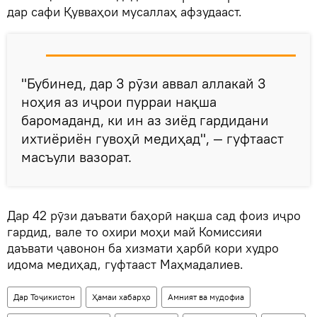
дар сафи Қувваҳои мусаллаҳ афзудааст.
"Бубинед, дар 3 рӯзи аввал аллакай 3
ноҳия аз иҷрои пурраи нақша
баромаданд, ки ин аз зиёд гардидани
ихтиёриён гувоҳӣ медиҳад", — гуфтааст
масъули вазорат.
Дар 42 рӯзи даъвати баҳорӣ нақша сад фоиз иҷро
гардид, вале то охири моҳи май Комиссияи
даъвати ҷавонон ба хизмати ҳарбӣ кори худро
идома медиҳад, гуфтааст Маҳмадалиев.
Дар Тоҷикистон
Ҳамаи хабарҳо
Амният ва мудофиа