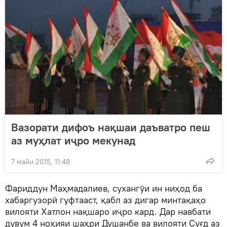
Вазорати дифоъ нақшаи даъватро пеш
аз муҳлат иҷро мекунад
7 майи 2015, 11:48
Фариддун Маҳмадалиев, сухангӯи ин ниҳод ба
хабаргузорӣ гуфтааст, қабл аз дигар минтақаҳо
вилояти Хатлон нақшаро иҷро кард. Дар навбати
дувум 4 ноҳияи шаҳри Душанбе ва вилояти Суғд аз