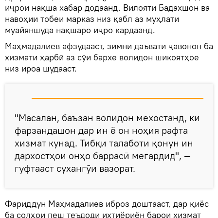
иҷрои нақша хабар додаанд. Вилояти Бадахшон ва
навоҳии тобеи марказ низ қабл аз муҳлати
муайяншуда нақшаро иҷро кардаанд.
Маҳмадалиев афзудааст, зимни даъвати ҷавонон ба
хизмати ҳарбӣ аз сӯи бархе волидон шикоятҳое
низ ироа шудааст.
"Масалан, баъзан волидон мехостанд, ки
фарзандашон дар ин ё он ноҳия рафта
хизмат кунад. Тибқи талаботи қонун ин
дархостҳои онҳо баррасӣ мегардид", —
гуфтааст сухангӯи вазорат.
Фариддун Маҳмадалиев иброз доштааст, дар қиёс
ба солҳои пеш теъдоди ихтиёриён барои хизмат