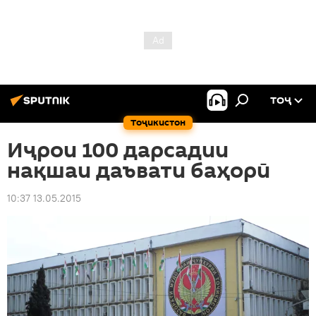
ТОҶ
Тоҷикистон
Иҷрои 100 дарсадии
нақшаи даъвати баҳорӣ
10:37 13.05.2015