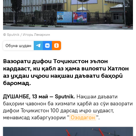
© Sputnik / Игорь Лекаркин
Обуна шудан
Вазорати дифои Тоҷикистон эълон
кардааст, ки қабл аз ҳама вилояти Хатлон
аз уҳдаи иҷрои нақшаи даъвати баҳорӣ
баромад.
ДУШАНБЕ, 13 май — Sputnik.
Нақшаи даъвати
баҳории ҷавонон ба хизмати ҳарбӣ аз сӯи вазорати
дифои Тоҷикистон 100 дарсад иҷро шудааст,
менависад хабаргузории "
Озодагон
".