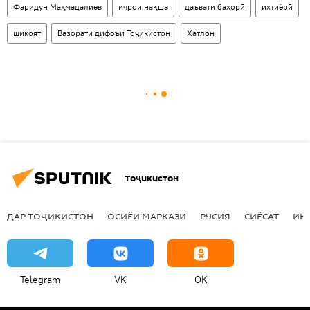
Фаридун Маҳмадалиев
иҷрои нақша
даъвати баҳорӣ
ихтиёрӣ
шикоят
Вазорати дифоъи Тоҷикистон
Хатлон
Тоҷикистон
ДАР ТОҶИКИСТОН
ОСИЁИ МАРКАЗӢ
РУСИЯ
СИЁСАТ
ИҚ
Telegram
VK
OK