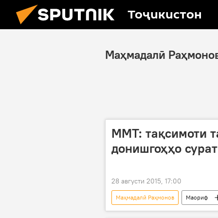
Тоҷикистон
Маҳмадалӣ Раҳмоно
ММТ: тақсимоти т
донишгоҳҳо сурат
28 августи 2015, 17:00
Маҳмадалӣ Раҳмонов
Маориф
Маркази миллии тестӣ
тақс