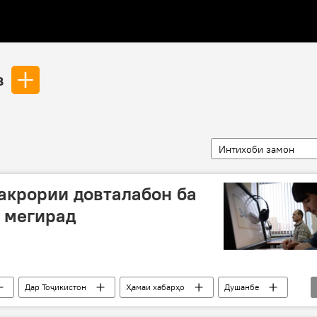
в
Интихоби замон
акрории довталабон ба
 мегирад
Дар Тоҷикистон
Ҳамаи хабарҳо
Душанбе
имоти такрории довталабон