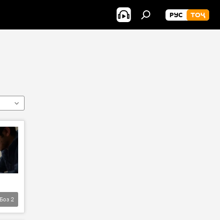
РУС
ТОҶ
Боз
2