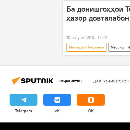
Ба донишгоҳҳои Т
ҳазор довталабон
10 августи 2015, 17:22
Маҳмадалӣ Раҳмонов
Маориф
Душанбе
ММТ
эъл
Тоҷикистон
ДАР ТОҶИКИСТОН
Telegram
VK
OK