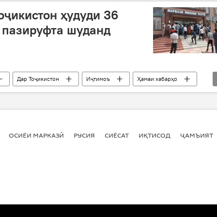
оҷикистон ҳудуди 36
 пазируфта шуданд
Дар Тоҷикистон
Иҷтимоъ
Ҳамаи хабарҳо
оми натоиҷи имтиҳонот
норозиён дар назди марказ
ОСИЁИ МАРКАЗӢ
РУСИЯ
СИЁСАТ
ИҚТИСОД
ҶАМЪИЯТ