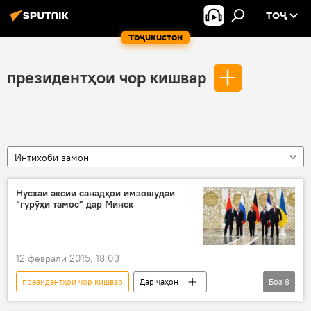
ТОҶ
Тоҷикистон
президентҳои чор кишвар
Интихоби замон
Нусхаи аксии санадҳои имзошудаи
“гурӯҳи тамос” дар Минск
12 феврали 2015, 18:03
президентҳои чор кишвар
Дар ҷаҳон
Боз
8
Сиёсат
Ҳамаи хабарҳо