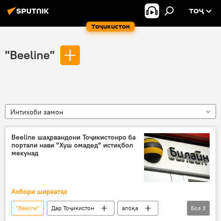
ТОҶ
Тоҷикистон
"Beeline"
Интихоби замон
Beeline шаҳрвандони Тоҷикистонро ба
портали нави "Хуш омадед" истиқбол
мекунад
Ахбори ширкатҳо
"Beeline"
Дар Тоҷикистон
алоқа
Боз
3