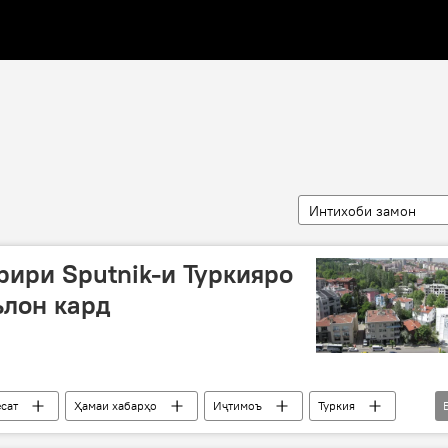
Интихоби замон
ири Sputnik-и Туркияро
ълон кард
сат
Ҳамаи хабарҳо
Иҷтимоъ
Туркия
Турал Керимов
Sputnik-Туркия