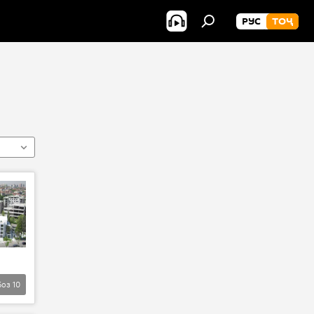
РУС
ТОҶ
Боз
10