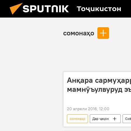
Тоҷикистон
сомонаҳо
Анқара сармуҳарр
мамнӯъулвуруд э
20 апрели 2016, 12:00
сомонаҳо
Дар ҷаҳон
Сиё
Истамбул
Анқара