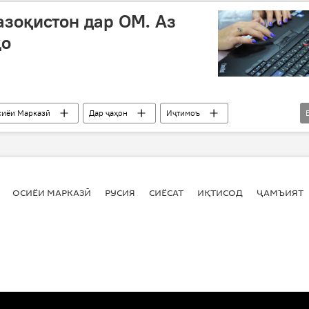
трасӣ
масдуди дастрасӣ
мамнӯъи вуруд
зоқистон дар ОМ. Аз
оят ва ҳолатҳои фавқулода
ҳо
сиёи Марказӣ
Дар ҷаҳон
Иҷтимоъ
Чин
Қазоқистон
Қирғизистон
портали Wired
ширкати бритониёӣ Nominet
еъдоди домеҳо
домен
ОСИЁИ МАРКАЗӢ
РУСИЯ
СИЁСАТ
ИҚТИСОД
ҶАМЪИЯТ