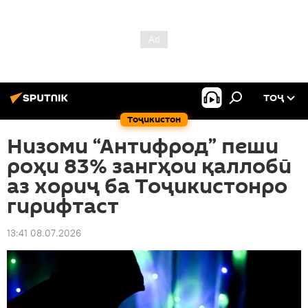
ТОҶ
Тоҷикистон
Низоми “Антифрод” пеши
роҳи 83% зангҳои қаллобӣ
аз хориҷ ба Тоҷикистонро
гирифтаст
13:41 08.07.2026