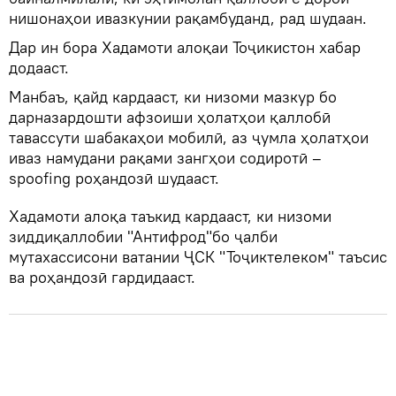
нишонаҳои ивазкунии рақамбуданд, рад шудаан.
Дар ин бора Хадамоти алоқаи Тоҷикистон хабар
додааст.
Манбаъ, қайд кардааст, ки низоми мазкур бо
дарназардошти афзоиши ҳолатҳои қаллобӣ
тавассути шабакаҳои мобилӣ, аз ҷумла ҳолатҳои
иваз намудани рақами зангҳои содиротӣ –
spoofing роҳандозӣ шудааст.
Хадамоти алоқа таъкид кардааст, ки низоми
зиддиқаллобии "Антифрод"бо ҷалби
мутахассисони ватании ҶСК "Тоҷиктелеком" таъсис
ва роҳандозӣ гардидааст.