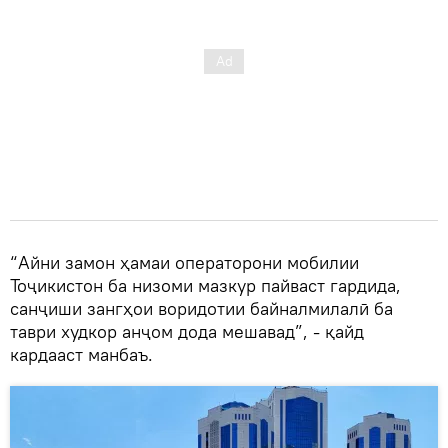
“Айни замон ҳамаи операторони мобилии
Тоҷикистон ба низоми мазкур пайваст гардида,
санҷиши зангҳои воридотии байналмилалӣ ба
таври худкор анҷом дода мешавад”, - қайд
кардааст манбаъ.