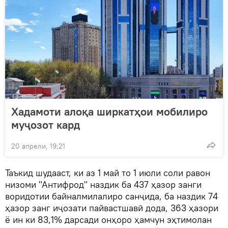
Хадамоти алоқа ширкатҳои мобилиро
муҷозот кард
20 апрели, 19:21
Таъкид шудааст, ки аз 1 май то 1 июли соли равон
низоми "Антифрод" наздик ба 437 ҳазор занги
воридотии байналмилалиро санҷида, ба наздик 74
ҳазор занг иҷозати пайвастшавӣ дода, 363 ҳазори
ё ин ки 83,1% дарсади онҳоро ҳамчун эҳтимолан