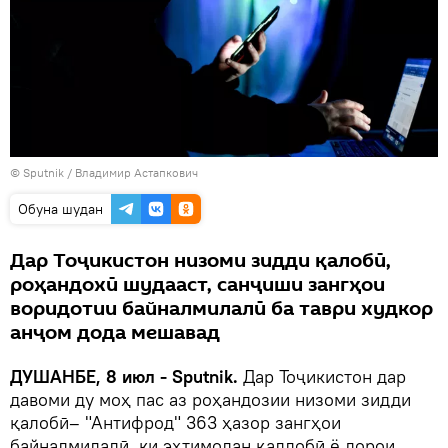
©
Sputnik
/ Владимир Астапкович
Обуна шудан
Дар Тоҷикистон низоми зидди қалобӣ,
роҳандохӣ шудааст, санҷиши зангҳои
воридотии байналмилалӣ ба таври худкор
анҷом дода мешавад
ДУШАНБЕ, 8 июл - Sputnik.
Дар Тоҷикистон дар
давоми ду моҳ пас аз роҳандозии низоми зидди
қалобӣ– "Антифрод" 363 ҳазор зангҳои
байналмилалӣ, ки эҳтимолан қаллобӣ ё дорои