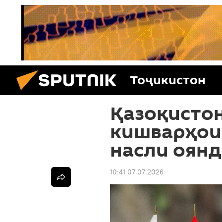
Тоҷикистон
Қазоқистон
кишварҳои
насли оян
10:41 07.07.2026