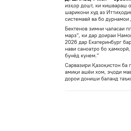
изҳор дошт, ки кишвараш о
шарикони худ аз Иттиҳоди
системавӣ ва бо дурнамои 
Бектенов зимни ҷаласаи п
марз", ки дар доираи Нам
2026 дар Екатеринбург бар
нави саноатро бо ҳамкорӣ,
бунёд кунем."
Сарвазири Қазоқистон ба 
амиқи ашёи хом, эҷоди ма
дорои дониши баланд таък