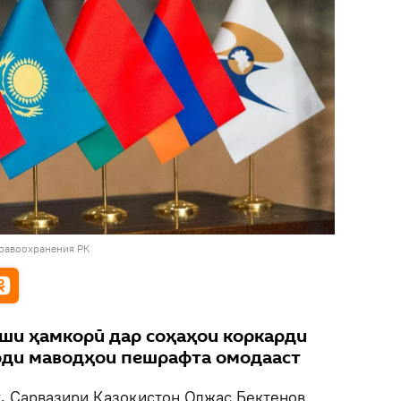
равоохранения РК
иши ҳамкорӣ дар соҳаҳои коркарди
оди маводҳои пешрафта омодааст
k.
Сарвазири Қазоқистон Олжас Бектенов