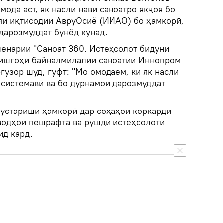
мода аст, як насли нави саноатро якҷоя бо
яи иқтисодии АвруОсиё (ИИАО) бо ҳамкорӣ,
дарозмуддат бунёд кунад.
ленарии "Саноат 360. Истеҳсолот бидуни
оишгоҳи байналмилалии саноатии Иннопром
гузор шуд, гуфт: "Мо омодаем, ки як насли
 системавӣ ва бо дурнамои дарозмуддат
густариши ҳамкорӣ дар соҳаҳои коркарди
водҳои пешрафта ва рушди истеҳсолоти
ид кард.