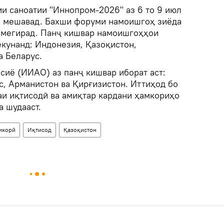
 саноатии "Иннопром-2026" аз 6 то 9 июл
р мешавад. Бахши форуми намоишгоҳ зиёда
р мегирад. Панҷ кишвар намоишгоҳҳои
кунанд: Индонезия, Қазоқистон,
а Беларус.
сиё (ИИАО) аз панҷ кишвар иборат аст:
с, Арманистон ва Қирғизистон. Иттиҳод бо
аи иқтисодӣ ва амиқтар кардани ҳамкориҳо
а шудааст.
мкорӣ
Иқтисод
Қазоқистон