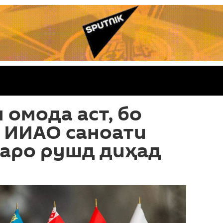
 омода аст, бо
 ИИАО саноати
даро рушд диҳад