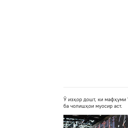
Ӯ изҳор дошт, ки мафҳуми 
ба чолишҳои муосир аст.