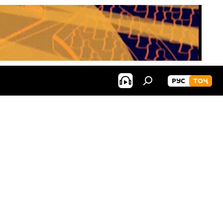
РУС
ТОҶ