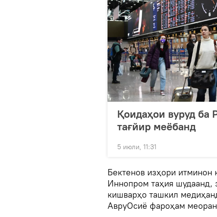
Қоидаҳои вуруд ба
тағйир меёбанд
5 июли, 11:31
Бектенов изҳори итминон к
Иннопром таҳия шудаанд, 
кишварҳо ташкил медиҳанд
АвруОсиё фароҳам меоран