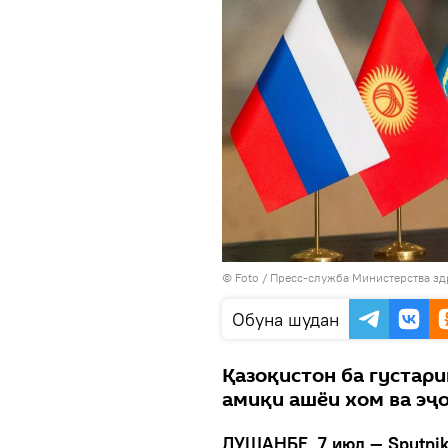
© Foto /
Пресс-служба Министерства зд
Обуна шудан
Қазоқистон ба густар
амиқи ашёи хом ва эҷ
ДУШАНБЕ, 7 июл — Sputni