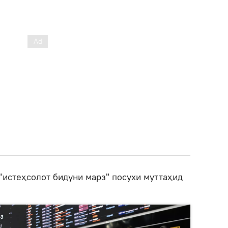
"истеҳсолот бидуни марз" посухи муттаҳид