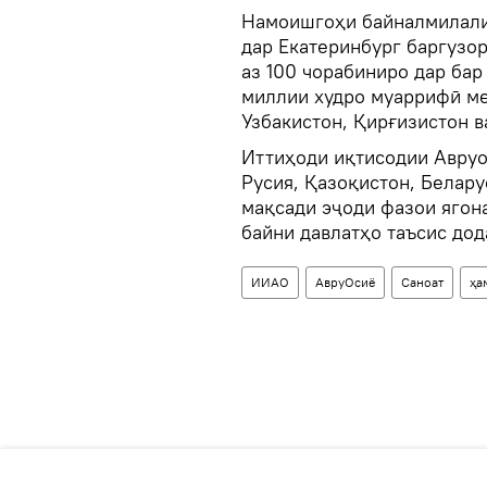
Намоишгоҳи байналмилалии
дар Екатеринбург баргузо
аз 100 чорабиниро дар ба
миллии худро муаррифӣ ме
Узбакистон, Қирғизистон в
Иттиҳоди иқтисодии Авруо
Русия, Қазоқистон, Белару
мақсади эҷоди фазои ягон
байни давлатҳо таъсис дод
ИИАО
АвруОсиё
Саноат
ҳа