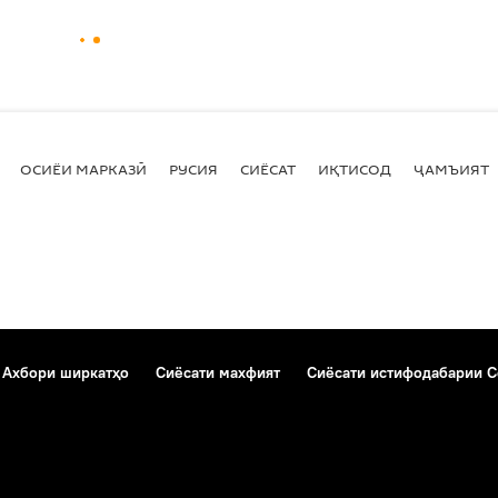
ОСИЁИ МАРКАЗӢ
РУСИЯ
СИЁСАТ
ИҚТИСОД
ҶАМЪИЯТ
Ахбори ширкатҳо
Сиёсати махфият
Сиёсати истифодабарии C