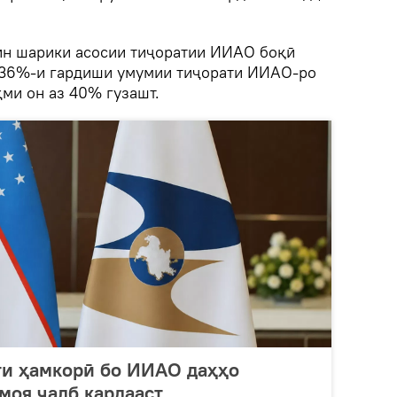
Чин шарики асосии тиҷоратии ИИАО боқӣ
 36%-и гардиши умумии тиҷорати ИИАО-ро
ми он аз 40% гузашт.
ти ҳамкорӣ бо ИИАО даҳҳо
моя ҷалб кардааст