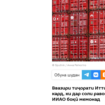
©
Sputnik
/ Анна Раткогло
Обуна шудан
Ввазири тиҷорати Итт
кард, ки дар соли рав
ИИАО боқӣ мемонад