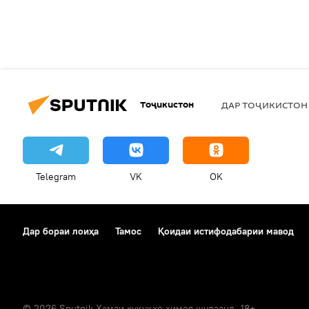
Тоҷикистон
ДАР ТОҶИКИСТОН
Telegram
VK
OK
Дар бораи лоиҳа
Тамос
Қоидаи истифодабарии мавод
© 2026 Sputnik Ҳамаи ҳуқуқҳо ҳимоя шудаанд. 18+