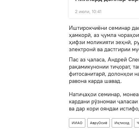
2 июли, 10:41
Иштирокчиёни семинар дас
ҳамкорӣ, аз ҷумла чораҳои
ҳифзи моликияти зеҳнӣ, р
электронӣ ва дастгирии м
Пас аз ҷаласа, Андрей Сле
рақамикунонии тиҷорат, та
фитосанитарӣ, долонҳои н
равона карда шавад.
Натиҷаҳои семинар, моне
кардани рӯзномаи ҷаласа
ва дар кори ояндаи истифо
ИИАО
АвруОсиё
Иқтисод