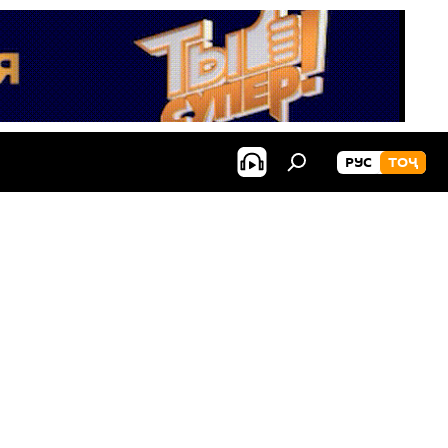
РУС
ТОҶ