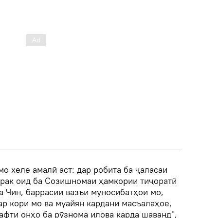
о хеле амалӣ аст: дар робита ба ҷаласаи
рак оид ба Созишномаи ҳамкории тиҷоратӣ
а Чин, баррасии вазъи муносибатҳои мо,
ар кори мо ва муайян кардани масъалаҳое,
афти онҳо ба рӯзнома илова карда шаванд",