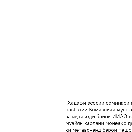
"Ҳадафи асосии семинари м
навбатии Комиссияи мушта
ва иқтисодӣ байни ИИАО в
муайян кардани монеаҳо д
ки метавонанд барои пешр