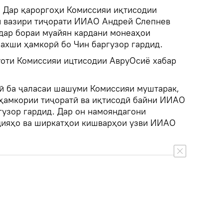
.
Дар қароргоҳи Комиссияи иқтисодии
ти вазири тиҷорати ИИАО Андрей Слепнев
 дар бораи муайян кардани монеаҳои
бахши ҳамкорӣ бо Чин баргузор гардид.
уоти Комиссияи ицтисодии АвруОсиё хабар
ӣ ба ҷаласаи шашуми Комиссияи муштарак,
ҳамкории тиҷоратӣ ва иқтисодӣ байни ИИАО
ргузор гардид. Дар он намояндагони
дияҳо ва ширкатҳои кишварҳои узви ИИАО