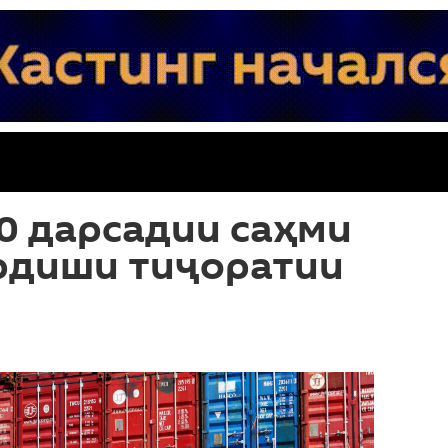
0 дарсадии саҳми
ардиши тиҷоратии