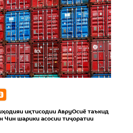
иҳодияи иқтисодии АвруОсиё таъкид
он Чин шарики асосии тиҷоратии