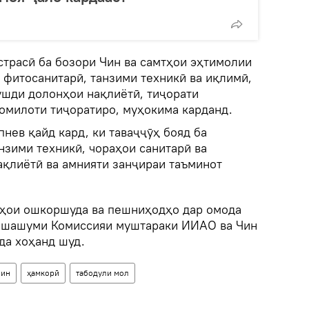
трасӣ ба бозори Чин ва самтҳои эҳтимолии
 фитосанитарӣ, танзими техникӣ ва иқлимӣ,
ушди долонҳои нақлиётӣ, тиҷорати
уомилоти тиҷоратиро, муҳокима карданд.
пнев қайд кард, ки таваҷҷӯҳ бояд ба
нзими техникӣ, чораҳои санитарӣ ва
ақлиётӣ ва амнияти занҷираи таъминот
аҳои ошкоршуда ва пешниҳодҳо дар омода
и шашуми Комиссияи муштараки ИИАО ва Чин
да хоҳанд шуд.
Чин
ҳамкорӣ
табодули мол