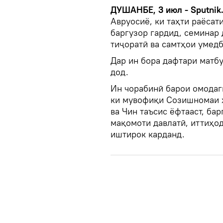
ДУШАНБЕ, 3 июл - Sputnik
Авруосиё, ки таҳти раёса
баргузор гардид, семинар
тиҷоратӣ ва самтҳои умед
Дар ин бора дафтари матб
дод.
Ин чорабинӣ барои омодаг
ки мувофиқи Созишномаи 
ва Чин таъсис ёфтааст, ба
мақомоти давлатӣ, иттиҳо
иштирок карданд.