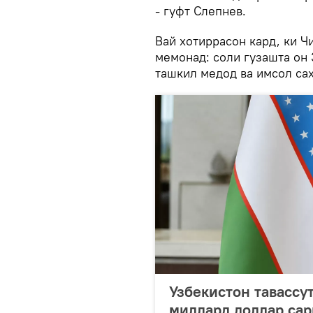
- гуфт Слепнев.
Вай хотиррасон кард, ки 
мемонад: соли гузашта он
ташкил медод ва имсол саҳ
Узбекистон тавассу
миллард доллар сар