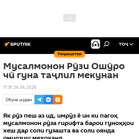
ТОҶ
Тоҷикистон
Мусалмонон Рӯзи Ошӯро
чӣ гуна таҷлил мекунан
17:31 24.06.2026
Обуна шудан
Як рӯз пеш аз ид, имрӯз ё ин ки пагоҳ
мусалмонон рӯза гирифта барои гуноҳҳои
хеш дар соли гузашта ва соли оянда
омурзиш мехоҳанд