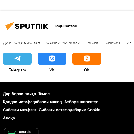
Тоҷикистон
ДАР ТОҶИКИСТОН
ОСИЁИ МАРКАЗӢ
РУСИЯ
СИЁСАТ
ИҚ
Telegram
VK
OK
Дар бораи лоиҳа
Тамос
Қоидаи истифодабарии мавод
Ахбори ширкатҳо
Сиёсати махфият
Сиёсати истифодабарии Cookie
Алоқа