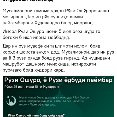
Мусалмонони тамоми ҷаҳон Рӯзи Ошӯроро ҷашн
мегиранд. Дар ин рӯз сунниҳо ҳамаи
пайғамбарони Худовандро ба ёд меоранд.
Имсол Рӯзи Ошӯро шоми 5 июл оғоз шуда то
бегоҳи 6 июл идома меёбаднд.
Дар ин рӯз мувофиқи таълимоти ислом, бояд
корҳои шоиста анҷом дод. Мусалмонон, дар ин рӯз
ва ё 3 рӯзи оянда бояд рӯза гиранд. Аз нӯшидани
машрубот, дашному муноқиша, истироҳати
пурғавғо бояд худдорӣ кард.