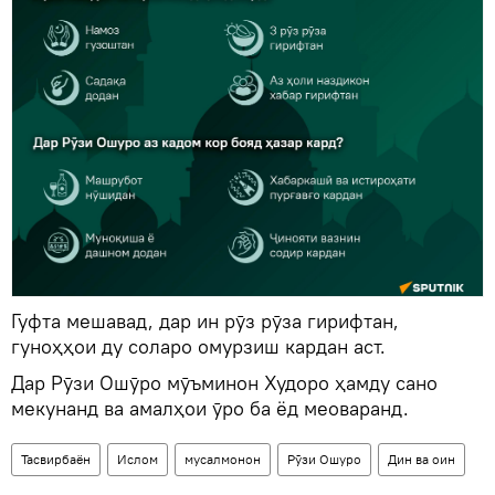
Гуфта мешавад, дар ин рӯз рӯза гирифтан,
гуноҳҳои ду соларо омурзиш кардан аст.
Дар Рӯзи Ошӯро мӯъминон Худоро ҳамду сано
мекунанд ва амалҳои ӯро ба ёд меоваранд.
Тасвирбаён
Ислом
мусалмонон
Рӯзи Ошуро
Дин ва оин