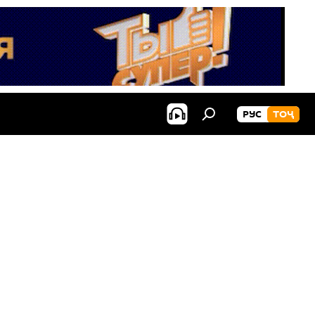
РУС
ТОҶ