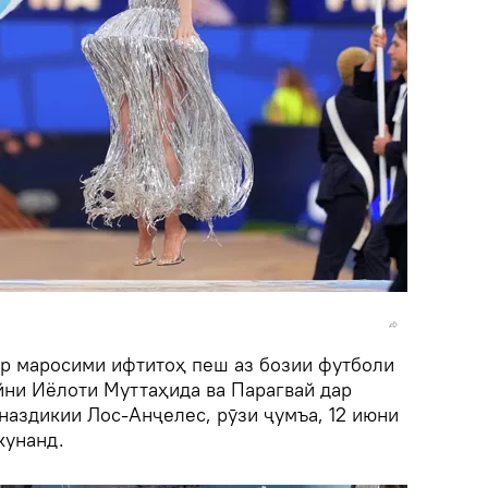
дар маросими ифтитоҳ пеш аз бозии футболи
йни Иёлоти Муттаҳида ва Парагвай дар
наздикии Лос-Анҷелес, рӯзи ҷумъа, 12 июни
кунанд.