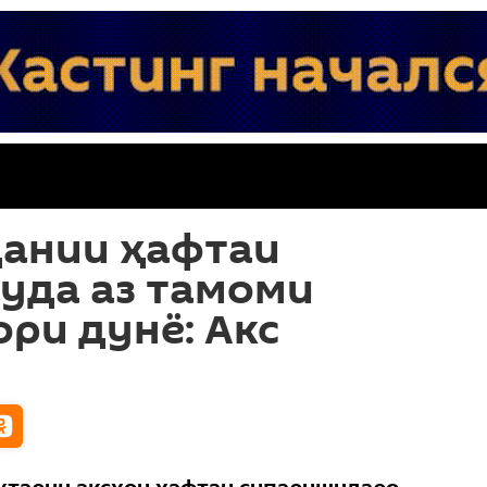
дании ҳафтаи
уда аз тамоми
ри дунё: Акс