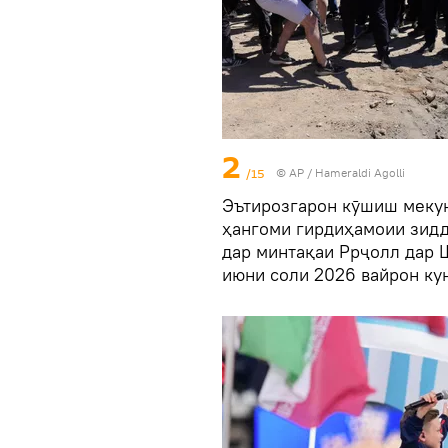
2
/15
© AP / Hameraldi Agolli
Эътирозгарон кӯшиш мекун
ҳангоми гирдиҳамоии зидд
дар минтақаи Ррҷолл дар 
июни соли 2026 вайрон ку