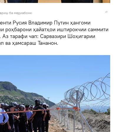
зариш ба медиабонк
денти Русия Владимир Путин ҳангоми
ли роҳбарони ҳайатҳои иштирокчии саммити
. Аз тарафи чап: Сарвазири Шоҳигарии
л ва ҳамсараш Тананон.