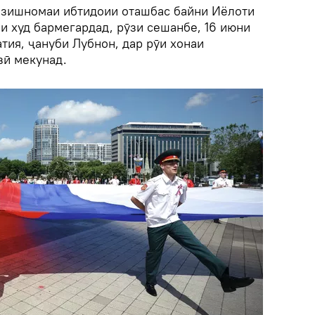
созишномаи ибтидоии оташбас байни Иёлоти
и худ бармегардад, рӯзи сешанбе, 16 июни
тия, ҷануби Лубнон, дар рӯи хонаи
зӣ мекунад.