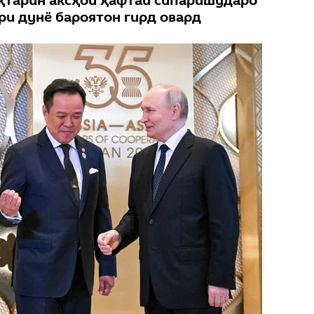
еҳтарин аксҳои ҳафтаи сипаришударо
ри дунё бароятон гирд овард