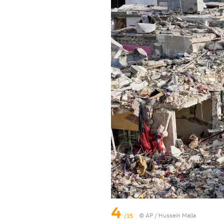
4
/15
© AP / Hussein Malla