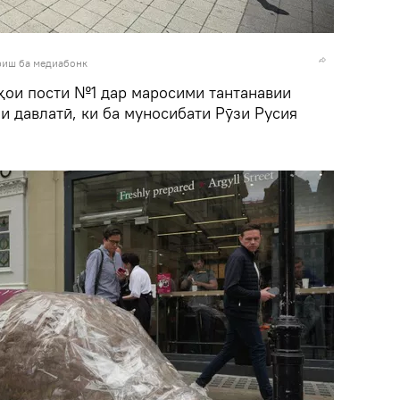
риш ба медиабонк
тҳои пости №1 дар маросими тантанавии
 давлатӣ, ки ба муносибати Рӯзи Русия