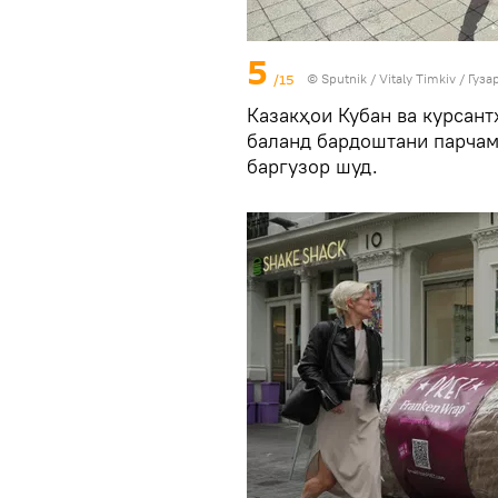
5
/15
©
Sputnik
/ Vitaly Timkiv
/
Гуза
Казакҳои Кубан ва курсан
баланд бардоштани парчами
баргузор шуд.