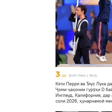
3
/15
© AP / Mark J. Terrill
Кэти Перри ва Тиус Лука 
Ҷоми ҷаҳонии гурӯҳи D ба
Инглвуд, Калифорния, дар 
соли 2026, ҳунарнамоӣ ме