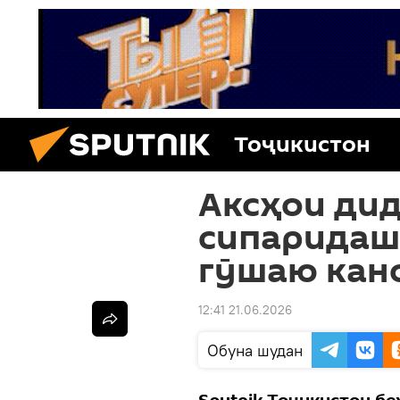
Тоҷикистон
Аксҳои ди
сипаридаш
гӯшаю кано
12:41 21.06.2026
Обуна шудан