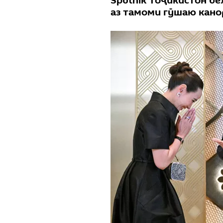
Sputnik Тоҷикистон б
аз тамоми гӯшаю кано