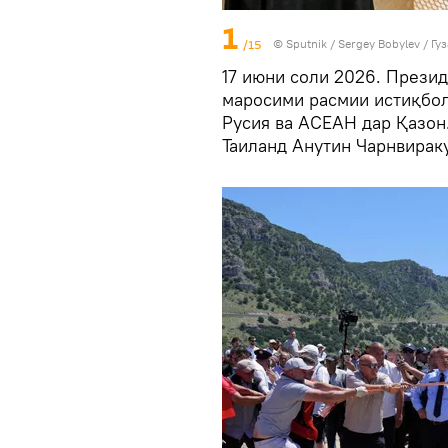
1
/15
©
Sputnik
/ Sergey Bobylev
/
Гу
17 июни соли 2026. Прези
маросими расмии истиқбо
Русия ва АСЕАН дар Қазон
Таиланд Анутин Чарнвираку