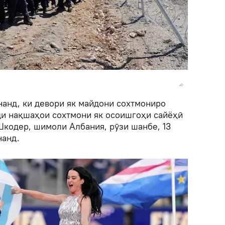
анд, ки девори як майдони сохтмониро
и нақшаҳои сохтмони як осоишгоҳи сайёҳӣ
Шкодер, шимоли Албания, рӯзи шанбе, 13
нанд.