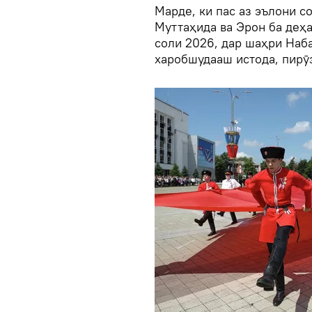
Марде, ки пас аз эълони 
Муттаҳида ва Эрон ба деҳа
соли 2026, дар шаҳри Наба
харобшудааш истода, пирӯ