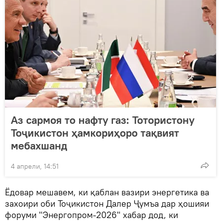
Аз сармоя то нафту газ: Тотористону
Тоҷикистон ҳамкориҳоро тақвият
мебахшанд
4 апрели, 14:51
Ёдовар мешавем, ки қаблан вазири энергетика ва
захоири оби Тоҷикистон Далер Ҷумъа дар ҳошияи
форуми "Энергопром-2026" хабар дод, ки