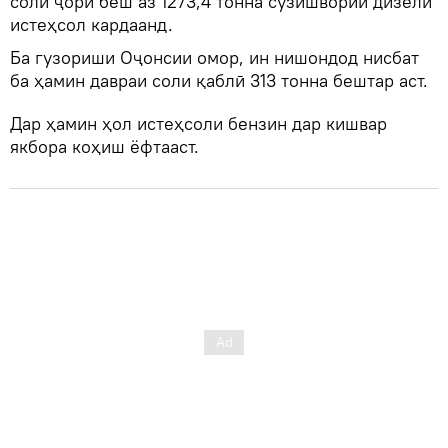
соли ҷорӣ беш аз 1273,4 тонна сӯзишвории дизелӣ
истеҳсол кардаанд.
Ба гузориши Оҷонсии омор, ин нишондод нисбат
ба ҳамин давраи соли қаблӣ 313 тонна бештар аст.
Дар ҳамин ҳол истеҳсоли бензин дар кишвар
якбора коҳиш ёфтааст.