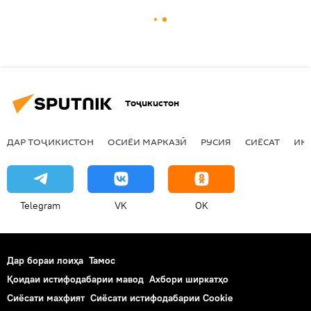
Тоҷикистон
ДАР ТОҶИКИСТОН
ОСИЁИ МАРКАЗӢ
РУСИЯ
СИЁСАТ
ИҚ
Telegram
VK
OK
Дар бораи лоиҳа
Тамос
Қоидаи истифодабарии мавод
Ахбори ширкатҳо
Сиёсати махфият
Сиёсати истифодабарии Cookie