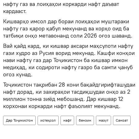
нафту газ ва лоиҳаҳои коркарди нафт даъват
кардааст.
Кишварҳо имсол дар бораи лоиҳаҳои муштараки
нафту газ қарор қабул мекунанд ва корҳо оид ба
татбиқи онҳо метавонанд соли 2026 оғоз шаванд.
Вай қайд кард, ки кишвар аксари маҳсулоти нафту
гази худро аз Русия ворид мекунад. Кашфи конҳои
нави нафту газ дар Тоҷикистон ба кишвар имкон
медиҳад, ки содироти нафту газро ба самти ҷануб
оғоз кунад.
Тоҷикистон тақрибан 28 кони бақайдгирифташудаи
нафт дорад, ки захираҳои тасдиқшудаи онҳо аз 2
миллион тонна зиёд мебошанд. Дар кишвар 12
корхонаи коркарди нафт фаъолият мекунанд.
Дар Тоҷикистон
истеҳсол
нафт
бензин
мазут
Саноат