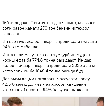
Тибқи додаҳо, Тоҷикистон дар чормоҳаи аввали
соли равон ҳамагӣ 270 тон бензин истеҳсол
кардааст.
Ин дар муқоиса бо январ - апрели соли гузашта
94% кам мебошад.
Истеҳсоли мазут низ дар ҷумҳурӣ ин муддат
коҳиш ёфта ба 774,8 тонна расидааст. Ин дар
ҳолест, ки дар январ - апрели соли 2025 ҳаҷми
истеҳсоли он ба 1048,4 тонна расида буд.
Дар умум ҳаҳми истеҳсоли маҳсулоти нафтӯ –
42,6% кам шуд, ки ин аз ҳисоби камшавии
истеҳсоли бензин – 94% ба вуҷуд омадааст.