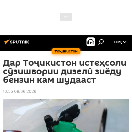
ТОҶ
Тоҷикистон
Дар Тоҷикистон истеҳсоли
сӯзишвории дизелӣ зиёду
бензин кам шудааст
10:55 08.06.2026