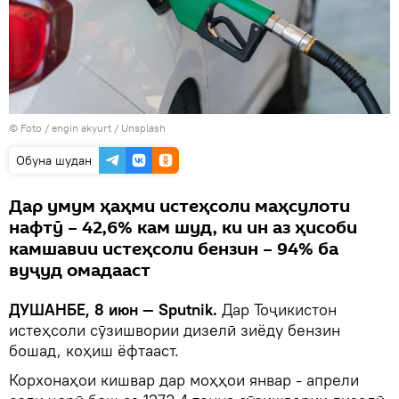
© Foto / engin akyurt / Unsplash
Обуна шудан
Дар умум ҳаҳми истеҳсоли маҳсулоти
нафтӯ – 42,6% кам шуд, ки ин аз ҳисоби
камшавии истеҳсоли бензин – 94% ба
вуҷуд омадааст
ДУШАНБЕ, 8 июн — Sputnik.
Дар Тоҷикистон
истеҳсоли сӯзишвории дизелӣ зиёду бензин
бошад, коҳиш ёфтааст.
Корхонаҳои кишвар дар моҳҳои январ - апрели