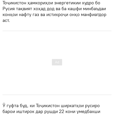
Тоҷикистон ҳамкориҳои энергетикии худро бо
Русия тақвият хоҳад дод ва ба кашфи минбаъдаи
конҳои нафту газ ва истихроҷи онҳо манфиатдор
аст.
Ӯ гуфта буд, ки Тоҷикистон ширкатҳои русиро
барои иштирок дар рушди 22 кони умедбахши