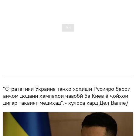
"Стратегияи Украина танҳо хоҳиши Русияро барои
анҷом додани ҳамлаҳои ҷавобӣ ба Киев ё ҷойҳои
дигар тақвият медиҳад",- хулоса кард Дел Валле/