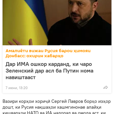
Амалиёти вижаи Русия барои ҳимояи
Донбасс: охирин хабарҳо
Дар ИМА ошкор карданд, ки чаро
Зеленский дар асл ба Путин нома
навиштааст
7 июни, 13:20
Вазири корҳои хориҷӣ Сергей Лавров борҳо изҳор
дошт, ки Русия нақшаҳои хашмгинонае алайҳи
кишварҳои НАТО ва ИА надорад ва омода аст, ки