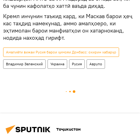
ба чунин кафолатҳо хаттӣ ваъда диҳад.
Кремл инчунин таъкид кард, ки Маскав барои ҳеҷ
кас таҳдид намекунад, аммо амалҳоеро, ки
эҳтимолан барои манфиатҳои он хатарноканд,
нодида нахоҳад гирифт.
Амалиёти вижаи Русия барои ҳимояи Донбасс: охирин хабарҳо
Владимир Зеленский
Украина
Русия
Аврупо
Тоҷикистон