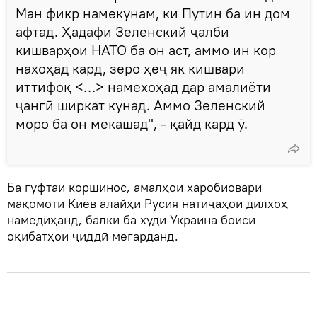
Ман фикр намекунам, ки Путин ба ин дом
афтад. Ҳадафи Зеленский ҷалби
кишварҳои НАТО ба он аст, аммо ин кор
нахоҳад кард, зеро ҳеҷ як кишвари
иттифоқ <…> намехоҳад дар амалиёти
ҷангӣ ширкат кунад. Аммо Зеленский
моро ба он мекашад", - қайд кард ӯ.
Ба гуфтаи коршинос, амалҳои харобиовари
мақомоти Киев алайҳи Русия натиҷаҳои дилхоҳ
намедиҳанд, балки ба худи Украина боиси
оқибатҳои ҷиддӣ мегарданд.