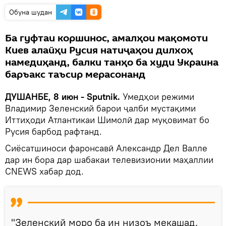
Обуна шудан
Ба гуфтаи коршинос, амалҳои мақомоти
Киев алайҳи Русия натиҷаҳои дилхоҳ
намедиҳанд, балки танҳо ба худи Украина
баръакс таъсир мерасонанд
ДУШАНБЕ, 8 июн - Sputnik.
Умедҳои режими
Владимир Зеленский барои ҷалби мустақими
Иттиҳоди Атлантикаи Шимолӣ дар муқовимат бо
Русия барбод рафтанд.
Сиёсатшиноси фаронсавӣ Александр Дел Валле
дар ин бора дар шабакаи телевизионии маҳаллии
CNEWS хабар дод.
"Зеленский моро ба ин низоъ мекашад.