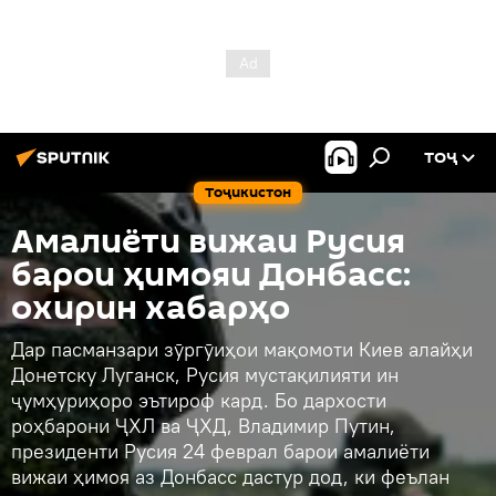
ТОҶ
Тоҷикистон
Амалиёти вижаи Русия
барои ҳимояи Донбасс:
охирин хабарҳо
Дар пасманзари зӯргӯиҳои мақомоти Киев алайҳи
Донетску Луганск, Русия мустақилияти ин
ҷумҳуриҳоро эътироф кард. Бо дархости
роҳбарони ҶХЛ ва ҶХД, Владимир Путин,
президенти Русия 24 феврал барои амалиёти
вижаи ҳимоя аз Донбасс дастур дод, ки феълан