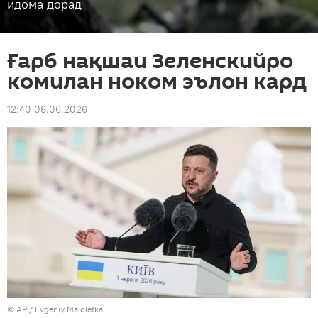
идома дорад
Ғарб нақшаи Зеленскийро
комилан ноком эълон кард
12:40 08.06.2026
© AP /
Evgeniy Maloletka