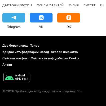
ДАР ТОҶИКИСТОН
ОСИЁИ МАРКАЗӢ
РУСИЯ
СИЁСАТ
ИҚ
Telegram
VK
OK
Дар бораи лоиҳа
Тамос
Қоидаи истифодабарии мавод
Ахбори ширкатҳо
Сиёсати махфият
Сиёсати истифодабарии Cookie
Алоқа
© 2026 Sputnik Ҳамаи ҳуқуқҳо ҳимоя шудаанд. 18+