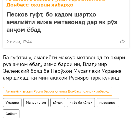
Донбасс: охирин хабарҳо
Песков гуфт, бо кадом шартҳо
амалиёти вижа метавонад дар як рӯз
анҷом ёбад
2 июни, 17:44
Ба гуфтаи ӯ, амалиёти махсус метавонад то охири
рӯз анҷом ёбад, аммо барои ин, Владимир
Зеленский бояд ба Нерӯҳои Мусаллаҳи Украина
амр диҳад, ки минтақаҳои Русияро тарк кунанд.
Амалиёти вижаи Русия барои ҳимояи Донбасс: охирин хабарҳо
Украина
Маҷористон
кӯмак
ниёз ба кӯмак
музокирот
Сиёсат