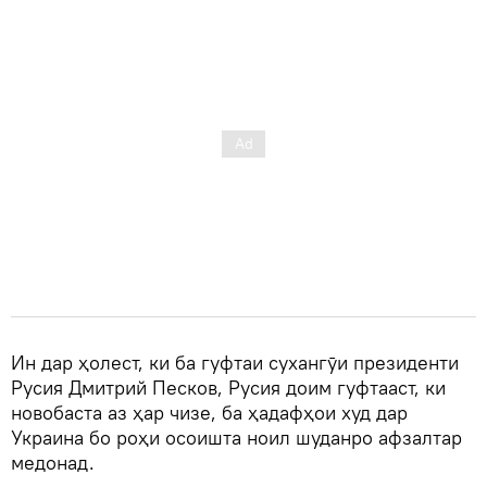
Ин дар ҳолест, ки ба гуфтаи сухангӯи президенти
Русия Дмитрий Песков, Русия доим гуфтааст, ки
новобаста аз ҳар чизе, ба ҳадафҳои худ дар
Украина бо роҳи осоишта ноил шуданро афзалтар
медонад.