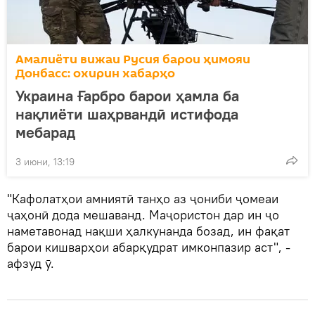
Амалиёти вижаи Русия барои ҳимояи
Донбасс: охирин хабарҳо
Украина Ғарбро барои ҳамла ба
нақлиёти шаҳрвандӣ истифода
мебарад
3 июни, 13:19
"Кафолатҳои амниятӣ танҳо аз ҷониби ҷомеаи
ҷаҳонӣ дода мешаванд. Маҷористон дар ин ҷо
наметавонад нақши ҳалкунанда бозад, ин фақат
барои кишварҳои абарқудрат имконпазир аст", -
афзуд ӯ.