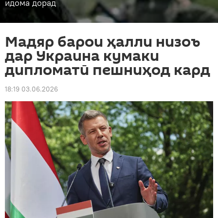
идома дорад
Мадяр барои ҳалли низоъ
дар Украина кумаки
дипломатӣ пешниҳод кард
18:19 03.06.2026