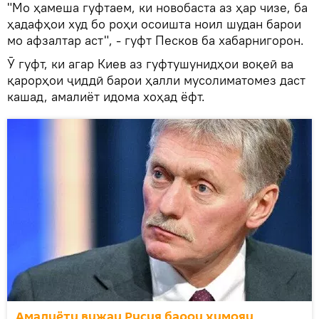
"Мо ҳамеша гуфтаем, ки новобаста аз ҳар чизе, ба
ҳадафҳои худ бо роҳи осоишта ноил шудан барои
мо афзалтар аст", - гуфт Песков ба хабарнигорон.
Ӯ гуфт, ки агар Киев аз гуфтушунидҳои воқеӣ ва
қарорҳои ҷиддӣ барои ҳалли мусолиматомез даст
кашад, амалиёт идома хоҳад ёфт.
Амалиёти вижаи Русия барои ҳимояи