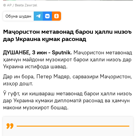
© AP /
Beata Zawrzel
Обуна шудан
Маҷористон метавонад барои ҳалли низоъ
дар Украина кумак расонад
ДУШАНБЕ, 3 июн - Sputnik.
Маҷористон метавонад
ҳамчун майдони музокирот барои ҳалли низоъ дар
Украина истифода шавад.
Дар ин бора, Петер Мадяр, сарвазири Маҷористон,
изҳор дошт.
Ӯ гуфт, ки кишвараш метавонад барои ҳалли низоъ
дар Украина кумаки дипломатӣ расонад ва ҳамчун
макони музокирот бошад.