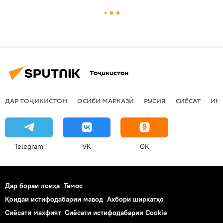
Тоҷикистон
ДАР ТОҶИКИСТОН
ОСИЁИ МАРКАЗӢ
РУСИЯ
СИЁСАТ
ИҚ
Telegram
VK
OK
Дар бораи лоиҳа
Тамос
Қоидаи истифодабарии мавод
Ахбори ширкатҳо
Сиёсати махфият
Сиёсати истифодабарии Cookie