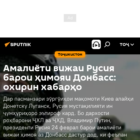
ТОҶ
Тоҷикистон
Амалиёти вижаи Русия
барои ҳимояи Донбасс:
охирин хабарҳо
Дар пасманзари зӯргӯиҳои мақомоти Киев алайҳи
Донетску Луганск, Русия мустақилияти ин
ҷумҳуриҳоро эътироф кард. Бо дархости
роҳбарони ҶХЛ ва ҶХД, Владимир Путин,
президенти Русия 24 феврал барои амалиёти
вижаи ҳимоя аз Донбасс дастур дод, ки феълан