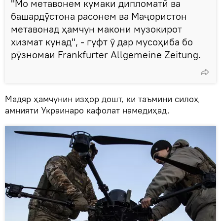
"Мо метавонем кумаки дипломатӣ ва
башардӯстона расонем ва Маҷористон
метавонад ҳамчун макони музокирот
хизмат кунад", - гуфт ӯ дар мусоҳиба бо
рӯзномаи Frankfurter Allgemeine Zeitung.
Мадяр ҳамчунин изҳор дошт, ки таъмини силоҳ
амнияти Украинаро кафолат намедиҳад.