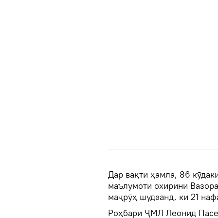
Дар вақти ҳамла, 86 кӯдаки
маълумоти охирини Вазора
маҷрӯҳ шудаанд, ки 21 наф
Роҳбари ҶМЛ Леонид Пасечн