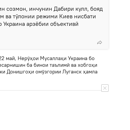
н созмон, инчунин Дабири кулл, бояд
ам ва тӯлонии режими Киев нисбати
р Украина арзёбии объективӣ
22 май, Нерӯҳои Мусаллаҳи Украина бо
есарнишин ба бинои таълимӣ ва хобгоҳи
ки Донишгоҳи омӯзгории Луганск ҳамла