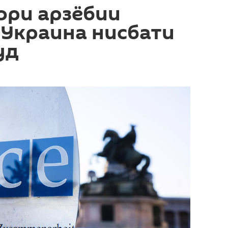
ори арзёбии
 Украина нисбати
уд