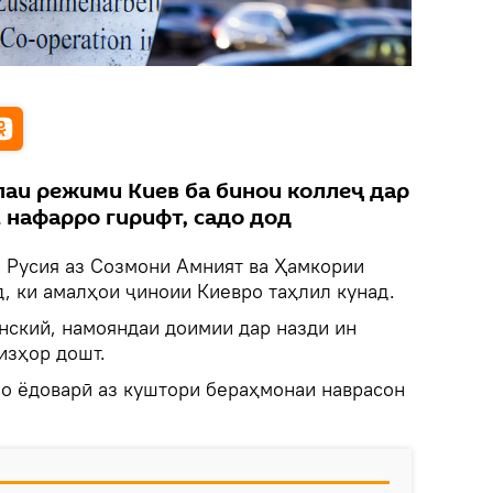
лаи режими Киев ба бинои коллеҷ дар
1 нафарро гирифт, садо дод
.
Русия аз Созмони Амният ва Ҳамкории
, ки амалҳои ҷиноии Киевро таҳлил кунад.
нский, намояндаи доимии дар назди ин
изҳор дошт.
бо ёдоварӣ аз куштори бераҳмонаи наврасон