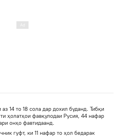
 аз 14 то 18 сола дар дохил буданд. Тибқи
ти ҳолатҳои фавқулодаи Русия, 44 нафар
ари онҳо фавтидаанд.
ик гуфт, ки 11 нафар то ҳол бедарак