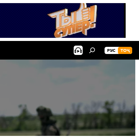
РУС
ТОҶ