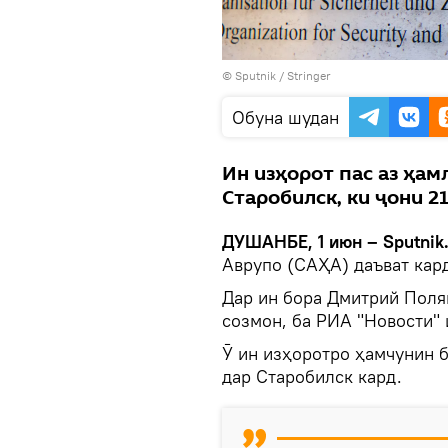
©
Sputnik
/ Stringer
Обуна шудан
Ин изҳорот пас аз ҳам
Старобилск, ки ҷони 2
ДУШАНБЕ, 1 июн – Sputnik
Аврупо (САҲА) даъват кард
Дар ин бора Дмитрий Поля
созмон, ба РИА "Новости" 
Ӯ ин изҳоротро ҳамчунин 
дар Старобилск кард.