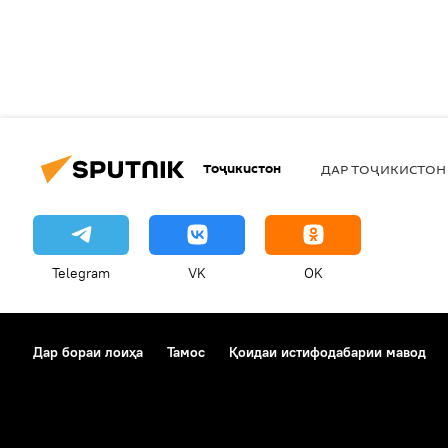
Тоҷикистон
ДАР ТОҶИКИСТОН
Telegram
VK
OK
Дар бораи лоиҳа
Тамос
Қоидаи истифодабарии мавод