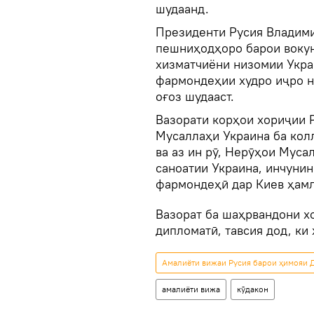
шудаанд.
Президенти Русия Владими
пешниҳодҳоро барои вокун
хизматчиёни низомии Укра
фармондеҳии худро иҷро н
оғоз шудааст.
Вазорати корҳои хориҷии 
Мусаллаҳи Украина ба колл
ва аз ин рӯ, Нерӯҳои Мус
саноатии Украина, инчунин
фармондеҳӣ дар Киев ҳам
Вазорат ба шаҳрвандони х
дипломатӣ, тавсия дод, ки 
Амалиёти вижаи Русия барои ҳимояи Д
амалиёти вижа
кӯдакон