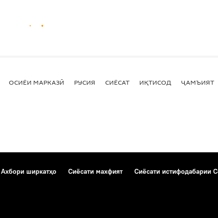
ОСИЁИ МАРКАЗӢ
РУСИЯ
СИЁСАТ
ИҚТИСОД
ҶАМЪИЯТ
Ахбори ширкатҳо
Сиёсати махфият
Сиёсати истифодабарии C