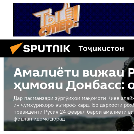
Тоҷикистон
Амалиёти вижаи Р
ҳимояи Донбасс: 
Дар пасманзари зӯргӯиҳои мақомоти Киев алайҳ
ин ҷумҳуриҳоро эътироф кард. Бо дархости ро
президенти Русия 24 феврал барои амалиёти ви
феълан идома дорад