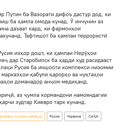
р Путин ба Вазорати дифоъ дастур дод, ки
иш ба ҳамла омода кунад. Ӯ инчунин аз
ина даъват кард, ки фармонҳои
акунанд. Тафтишот ба ҳамлаи террористӣ
Русия изҳор дошт, ки ҳамлаи Нерӯҳои
еҷ дар Старобилск ба ҳадди худ расидааст
аллаҳи Русия ба иншооти комплекси низомии
 марказҳои қабули қарорҳо ва нуқтаҳои
лаҳои доманадор анҷом медиҳанд.
ориҷӣ, аз ҷумла кормандони намояндагии
ҳарчи зудтар Киевро тарк кунанд.
онбасс: охирин хабарҳо
Русия
Украина
САҲА