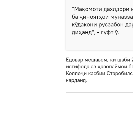
"Мақомоти дахлдори и
ба ҷиноятҳои муназз
кӯдакони русзабон да
диҳанд", - гуфт ӯ.
Ёдовар мешавем, ки шаби 
истифода аз ҳавопаймои б
Коллеҷи касбии Старобилс
карданд.