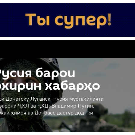
усия барои
охирин хабарҳо
и Донетску Луганск, Русия мустақилияти
ҳбарони ҶХЛ ва ҶХД, Владимир Путин,
жаи ҳимоя аз Донбасс дастур дод, ки