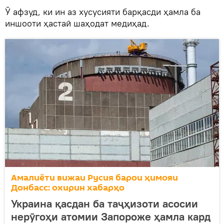
Ӯ афзуд, ки ин аз хусусияти барқасди ҳамла ба
иншооти ҳастаӣ шаҳодат медиҳад.
Амалиёти вижаи Русия барои ҳимояи
Донбасс: охирин хабарҳо
Украина қасдан ба таҷҳизоти асосии
нерӯгоҳи атомии Запороже ҳамла кард