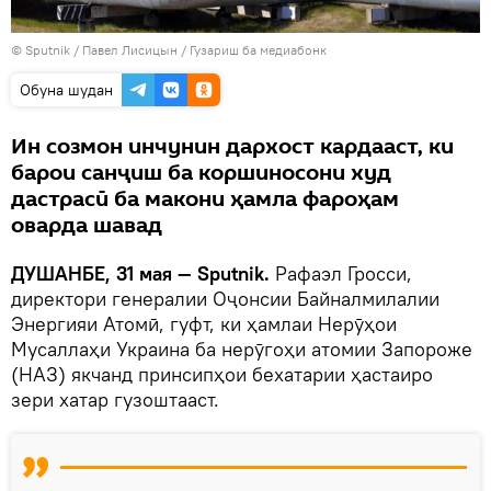
©
Sputnik
/ Павел Лисицын
/
Гузариш ба медиабонк
Обуна шудан
Ин созмон инчунин дархост кардааст, ки
барои санҷиш ба коршиносони худ
дастрасӣ ба макони ҳамла фароҳам
оварда шавад
ДУШАНБЕ, 31 мая — Sputnik.
Рафаэл Гросси,
директори генералии Оҷонсии Байналмилалии
Энергияи Атомӣ, гуфт, ки ҳамлаи Нерӯҳои
Мусаллаҳи Украина ба нерӯгоҳи атомии Запороже
(НАЗ) якчанд принсипҳои бехатарии ҳастаиро
зери хатар гузоштааст.