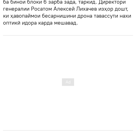
ба бинои блоки 6 зарба зада, таркид. Директори
генералии Росатом Алексей Лихачев изҳор дошт,
ки ҳавопаймои бесарнишини дрона тавассути нахи
оптикӣ идора карда мешавад.