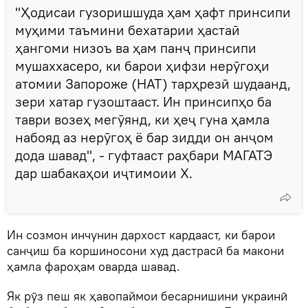
"Ҳодисаи гузоришшуда ҳам ҳафт принсипи
муҳими таъмини бехатарии ҳастаӣ
ҳангоми низоъ ва ҳам панҷ принсипи
мушаххасеро, ки барои ҳифзи нерӯгоҳи
атомии Запороже (НАТ) тарҳрезӣ шудаанд,
зери хатар гузоштааст. Ин принсипҳо ба
таври возеҳ мегӯянд, ки ҳеҷ гуна ҳамла
набояд аз нерӯгоҳ ё бар зидди он анҷом
дода шавад", - гуфтааст раҳбари МАГАТЭ
дар шабакаҳои иҷтимоии X.
Ин созмон инчунин дархост кардааст, ки барои
санҷиш ба коршиносони худ дастрасӣ ба макони
ҳамла фароҳам оварда шавад.
Як рӯз пеш як ҳавопаймои бесарнишини украинӣ