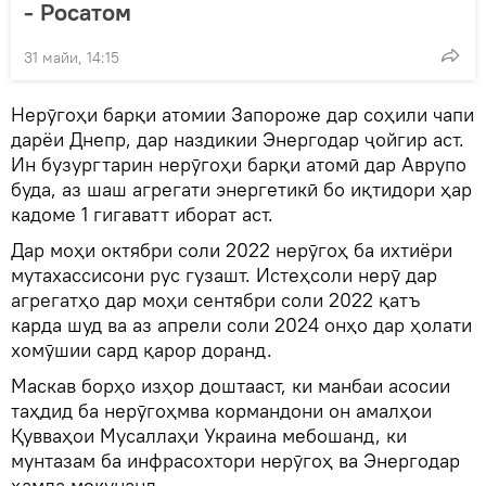
- Росатом
31 майи, 14:15
Нерӯгоҳи барқи атомии Запороже дар соҳили чапи
дарёи Днепр, дар наздикии Энергодар ҷойгир аст.
Ин бузургтарин нерӯгоҳи барқи атомӣ дар Аврупо
буда, аз шаш агрегати энергетикӣ бо иқтидори ҳар
кадоме 1 гигаватт иборат аст.
Дар моҳи октябри соли 2022 нерӯгоҳ ба ихтиёри
мутахассисони рус гузашт. Истеҳсоли нерӯ дар
агрегатҳо дар моҳи сентябри соли 2022 қатъ
карда шуд ва аз апрели соли 2024 онҳо дар ҳолати
хомӯшии сард қарор доранд.
Маскав борҳо изҳор доштааст, ки манбаи асосии
таҳдид ба нерӯгоҳмва кормандони он амалҳои
Қувваҳои Мусаллаҳи Украина мебошанд, ки
мунтазам ба инфрасохтори нерӯгоҳ ва Энергодар
ҳамла мекунанд.