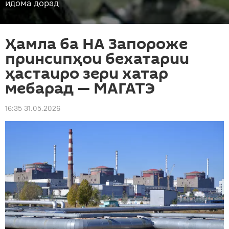
идома дорад
Ҳамла ба НА Запороже
принсипҳои бехатарии
ҳастаиро зери хатар
мебарад — МАГАТЭ
16:35 31.05.2026