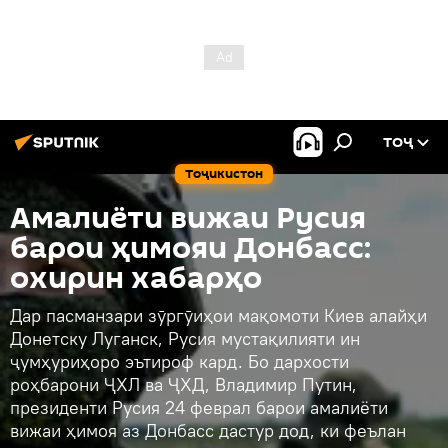
ТОҶ
Тоҷикистон
Амалиёти вижаи Русия
барои ҳимояи Донбасс:
охирин хабарҳо
Дар пасманзари зӯргӯиҳои мақомоти Киев алайҳи
Донетску Луганск, Русия мустақилияти ин
ҷумҳуриҳоро эътироф кард. Бо дархости
роҳбарони ҶХЛ ва ҶХД, Владимир Путин,
президенти Русия 24 феврал барои амалиёти
вижаи ҳимоя аз Донбасс дастур дод, ки феълан