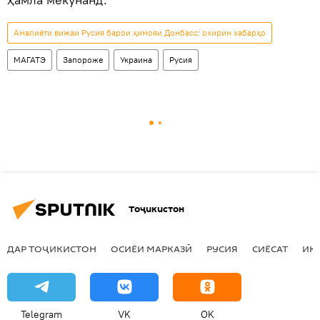
Амалиёти вижаи Русия барои ҳимояи Донбасс: охирин хабарҳо
МАГАТЭ
Запороже
Украина
Русия
Тоҷикистон
ДАР ТОҶИКИСТОН
ОСИЁИ МАРКАЗӢ
РУСИЯ
СИЁСАТ
ИҚ
Telegram
VK
OK