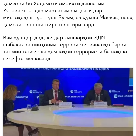
ҳамкорӣ бо Хадамоти амнияти давлатии
Узбекистон, дар марҳилаи омодагӣ дар
минтақаҳои гуногуни Русия, аз ҷумла Маскав, панҷ
ҳамлаи террористиро пешгирӣ кард.
Вай ҳушдор дод, ки дар кишварҳои ИДМ
шабакаҳои пинҳонии террористӣ, каналҳо барои
таъмин таъсис ва ҳамлаҳои террористӣ ба нақша
гирифта мешаванд.