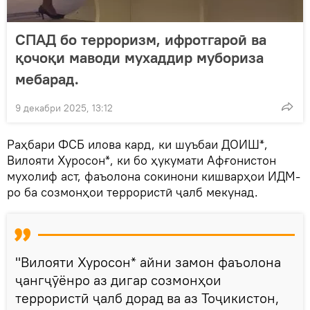
СПАД бо терроризм, ифротгароӣ ва
қочоқи маводи мухаддир мубориза
мебарад.
9 декабри 2025, 13:12
Раҳбари ФСБ илова кард, ки шуъбаи ДОИШ*,
Вилояти Хуросон*, ки бо ҳукумати Афғонистон
мухолиф аст, фаъолона сокинони кишварҳои ИДМ-
ро ба созмонҳои террористӣ ҷалб мекунад.
"Вилояти Хуросон* айни замон фаъолона
ҷангҷӯёнро аз дигар созмонҳои
террористӣ ҷалб дорад ва аз Тоҷикистон,