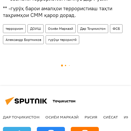
** -гурӯҳ барои амалҳои террористиаш таҳти
таҳримҳои СММ қарор дорад.
терроризм
ДОИШ
Осиёи Марказӣ
Дар Тоҷикистон
ФСБ
Александр Бортников
гурӯҳи терористӣ
Тоҷикистон
ДАР ТОҶИКИСТОН
ОСИЁИ МАРКАЗӢ
РУСИЯ
СИЁСАТ
ИҚ