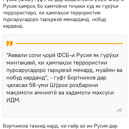
Русия ҳамроҳ бо ҳамтоёни тоҷики худ як гурӯҳи
террористиро, ки ҳамлаҳои террористии
пурсарусадоро тарҳрезӣ мекарданд, нобуд
карданд.
"Аввали соли ҷорӣ ФСБ-и Русия як гурӯҳи
минтақавӣ, ки ҳамлаҳои террористии
пурсарусадоро тарҳрезӣ мекард, муайян ва
нобуд карданд", - гуфт Бортников дар
ҷаласаи 58-уми Шӯрои роҳбарони
мақомоти амниятӣ ва хадамоти махсуси
ИДМ.
Бортников таъкид кард, ки ғайр аз ин Русия дар