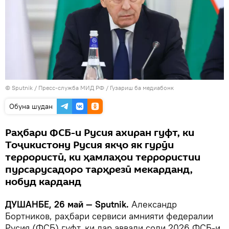
©
Sputnik
/ Пресс-служба МИД РФ
/
Гузариш ба медиабонк
Обуна шудан
Раҳбари ФСБ-и Русия ахиран гуфт, ки
Тоҷикистону Русия якҷо як гурӯи
террористӣ, ки ҳамлаҳои террористии
пурсарусадоро тарҳрезӣ мекарданд,
нобуд карданд
ДУШАНБЕ, 26 май — Sputnik.
Александр
Бортников, раҳбари сервиси амнияти федералии
Русия (ФСБ) гуфт, ки дар аввали соли 2026 ФСБ-и