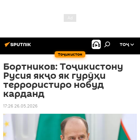
ТОҶ
Тоҷикистон
Бортников: Тоҷикистону
Русия якҷо як гурӯҳи
террористиро нобуд
карданд
17:26 26.05.2026