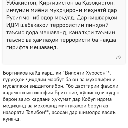
Узбакистон, Қирғизистон ва Қазоқистон,
инчунин миёни муҳоҷирони меҳнатӣ дар
Русия ҷонибюдор меҷӯяд. Дар кишварҳои
ИДМ шабакаҳои террористии пинҳонӣ
таъсис дода мешаванд, каналҳои таъмин
таъсис ва ҳамлаҳои террористӣ ба нақша
гирифта мешаванд.
Бортников қайд кард, ки “Вилояти Хуросон”*,
гурӯҳҳои ҷиҳодии марбут ба он ва мухолифини
мусаллаҳи зиддитолибон, "бо дастгирии фаъоли
хадамоти иктишофии Бритониё, кӯшишҳои худро
барои заиф кардани ҳукумат дар Кобул идома
медиҳанд ва мехоҳанд минтақаҳои берун аз
назорати Толибон**, асосан дар шимолро васеъ
кунанд.