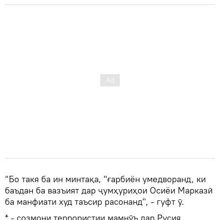
“Бо такя ба ин минтақа, "ғарбиён умедворанд, ки
баъдан ба вазъият дар ҷумҳуриҳои Осиёи Марказӣ
ба манфиати худ таъсир расонанд", - гуфт ӯ.
* - созмони террористии мамнӯъ дар Русия