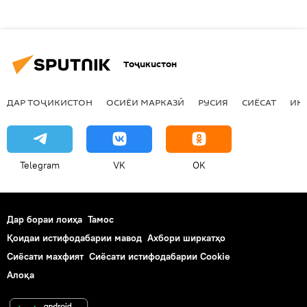
Тоҷикистон
ДАР ТОҶИКИСТОН
ОСИЁИ МАРКАЗӢ
РУСИЯ
СИЁСАТ
ИҚ
Telegram
VK
OK
Дар бораи лоиҳа
Тамос
Қоидаи истифодабарии мавод
Ахбори ширкатҳо
Сиёсати махфият
Сиёсати истифодабарии Cookie
Алоқа