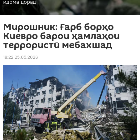
идома дорад
Мирошник: Ғарб борҳо
Киевро барои ҳамлаҳои
террористӣ мебахшад
18:22 25.05.2026