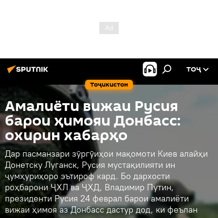
ТОҶ
Тоҷикистон
Амалиёти вижаи Русия
барои ҳимояи Донбасс:
охирин хабарҳо
Дар пасманзари зӯргӯиҳои мақомоти Киев алайҳи
Донетску Луганск, Русия мустақилияти ин
ҷумҳуриҳоро эътироф кард. Бо дархости
роҳбарони ҶХЛ ва ҶХД, Владимир Путин,
президенти Русия 24 феврал барои амалиёти
вижаи ҳимоя аз Донбасс дастур дод, ки феълан