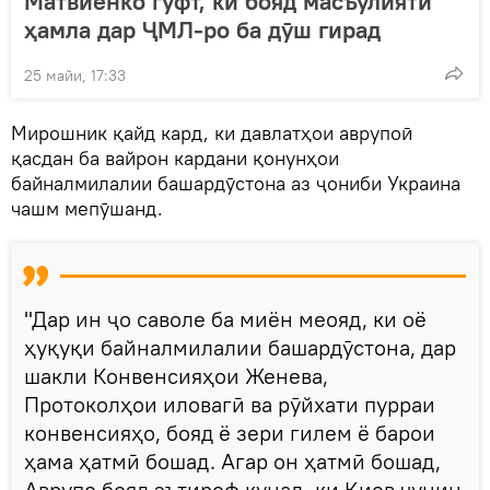
Матвиенко гуфт, кӣ бояд масъулияти
ҳамла дар ҶМЛ-ро ба дӯш гирад
25 майи, 17:33
Мирошник қайд кард, ки давлатҳои аврупоӣ
қасдан ба вайрон кардани қонунҳои
байналмилалии башардӯстона аз ҷониби Украина
чашм мепӯшанд.
"Дар ин ҷо саволе ба миён меояд, ки оё
ҳуқуқи байналмилалии башардӯстона, дар
шакли Конвенсияҳои Женева,
Протоколҳои иловагӣ ва рӯйхати пурраи
конвенсияҳо, бояд ё зери гилем ё барои
ҳама ҳатмӣ бошад. Агар он ҳатмӣ бошад,
Аврупо бояд эътироф кунад, ки Киев чунин