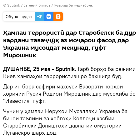
©
Sputnik
/ Евгений Биятов
/
Гузариш ба медиабонк
Обуна шудан
Ҳамлаи террористӣ дар Старобелск ба дур
кардани таваҷҷӯҳ аз моҷарои фасод дар
Украина мусоидат мекунад, гуфт
Мирошник
ДУШАНБЕ, 25 мая - Sputnik.
Ғарб борҳо ба режими
Киев ҳамлаҳои террористиашро бахшида буд.
Дар ин бора сафири махсуси Вазорати корҳои
хориҷии Русия Родион Мирошник дар мусоҳиба бо
"Известия" гуфт.
Чунин ӯ ҳамлаи Нерӯҳои Мусаллаҳи Украина ба
бинои таълимӣ ва хобгоҳи Коллеҷи касбии
Старобилски Донишгоҳи давлатии омӯзгории
Луганскро шарҳ дод.