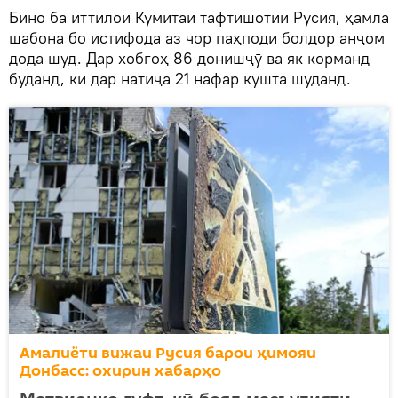
Бино ба иттилои Кумитаи тафтишотии Русия, ҳамла
шабона бо истифода аз чор паҳподи болдор анҷом
дода шуд. Дар хобгоҳ 86 донишҷӯ ва як корманд
буданд, ки дар натиҷа 21 нафар кушта шуданд.
Амалиёти вижаи Русия барои ҳимояи
Донбасс: охирин хабарҳо