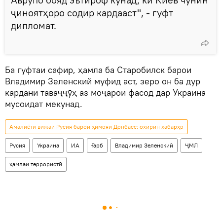
ҷиноятҳоро содир кардааст", - гуфт
дипломат.
Ба гуфтаи сафир, ҳамла ба Старобилск барои
Владимир Зеленский муфид аст, зеро он ба дур
кардани таваҷҷӯҳ аз моҷарои фасод дар Украина
мусоидат мекунад.
Амалиёти вижаи Русия барои ҳимояи Донбасс: охирин хабарҳо
Русия
Украина
ИА
Ғарб
Владимир Зеленский
ҶМЛ
ҳамлаи террористӣ