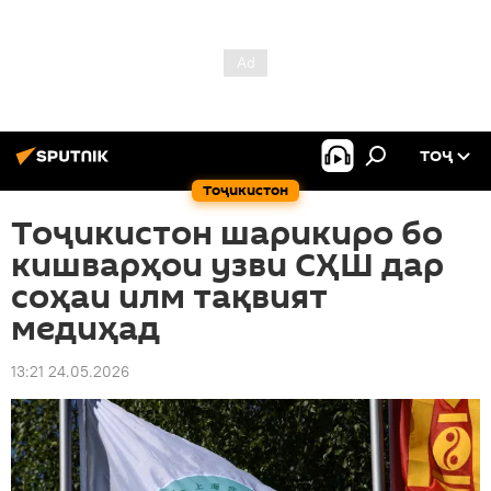
ТОҶ
Тоҷикистон
Тоҷикистон шарикиро бо
кишварҳои узви СҲШ дар
соҳаи илм тақвият
медиҳад
13:21 24.05.2026