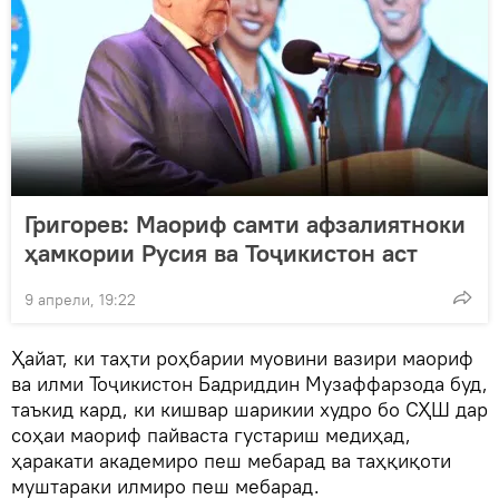
Григорев: Маориф самти афзалиятноки
ҳамкории Русия ва Тоҷикистон аст
9 апрели, 19:22
Ҳайат, ки таҳти роҳбарии муовини вазири маориф
ва илми Тоҷикистон Бадриддин Музаффарзода буд,
таъкид кард, ки кишвар шарикии худро бо СҲШ дар
соҳаи маориф пайваста густариш медиҳад,
ҳаракати академиро пеш мебарад ва таҳқиқоти
муштараки илмиро пеш мебарад.