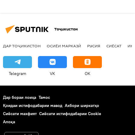
Тоҷикистон
ДАР ТОҶИКИСТОН
ОСИЁИ МАРКАЗӢ
РУСИЯ
СИЁСАТ
ИҚ
Telegram
VK
OK
Дар бораи лоиҳа
Тамос
Қоидаи истифодабарии мавод
Ахбори ширкатҳо
Сиёсати махфият
Сиёсати истифодабарии Cookie
Алоқа