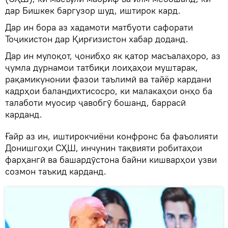
дар Бишкек баргузор шуд, иштирок кард.
Дар ин бора аз хадамоти матбуоти сафорати
Тоҷикистон дар Қирғизистон хабар доданд.
Дар ин мулоқот, ҷонибҳо як қатор масъалаҳоро, аз
ҷумла дурнамои татбиқи лоиҳаҳои муштарак,
рақамикунонии фазои таълимӣ ва тайёр кардани
кадрҳои баландихтисосро, ки малакаҳои онҳо ба
талаботи муосир ҷавобгӯ бошанд, баррасӣ
карданд.
Ғайр аз ин, иштирокчиёни конфронс ба фаъолияти
Донишгоҳи СҲШ, инчунин тақвияти робитаҳои
фарҳангӣ ва башардӯстона байни кишварҳои узви
созмон таъкид карданд.