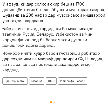
Ӯ афзуд, ки дар солҳои охир беш аз 1700
донишҷӯи тоҷик ба ташаббусҳои муштарак ҳамроҳ
шудаанд ва 236 нафар дар муассисаҳои кишварҳои
узв таҳсил кардаанд.
Ғайр аз ин, таъкид гардид, ки бо муассисаҳои
таълимии Русия, Беларус, Узбекистон ва Чин
корҳои фаъол оид ба барномаҳои дугонаи
донишгоҳӣ идома доранд.
Ҷонибҳо нияти худро барои густариши робитаҳо
дар соҳаи илм ва маориф дар доираи СҲШ тасдиқ
ва пас аз ҷаласа протоколи дахлдорро имзо
карданд.
Дар Тоҷикистон
Маориф
СҲШ
Илм ва фанноварӣ