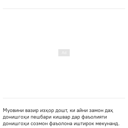
Муовини вазир изҳор дошт, ки айни замон даҳ
донишгоҳи пешбари кишвар дар фаъолияти
донишгоҳи созмон фаъолона иштирок мекунанд.