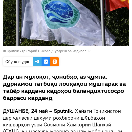
©
Sputnik
/ Григорий Сысоев
/
Гузариш ба медиабонк
Обуна шудан
Дар ин мулоқот, ҷонибҳо, аз ҷумла,
дурнамои татбиқи лоиҳаҳои муштарак ва
тайёр кардани кадрҳои баландихтисосро
баррасӣ карданд
ДУШАНБЕ, 24 май – Sputnik.
Ҳайати Тоҷикистон
дар ҷаласаи даҳуми роҳбарони шӯъбаҳои
кишварҳои узви Созмони Ҳамкории Шанхай
(СҲШ), ки масъули маориф ва илм мебошанд, ки