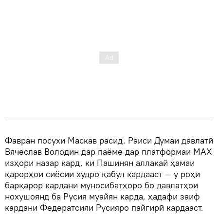
Фавран посухи Маскав расид. Раиси Думаи давлатӣ
Вячеслав Володин дар паёме дар платформаи MAX
изҳори назар кард, ки Пашинян аллакай ҳамаи
қарорҳои сиёсии худро қабул кардааст — ӯ роҳи
барқарор кардани муносибатҳоро бо давлатҳои
нохушоянд ба Русия муайян карда, ҳадафи заиф
кардани Федератсияи Русияро пайгирӣ кардааст.