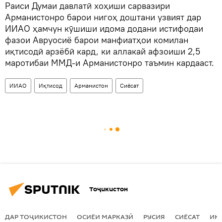
Раиси Думаи давлатӣ хоҳиши сарвазири
Арманистонро барои нигоҳ доштани узвият дар
ИИАО ҳамчун кӯшиши идома додани истифодаи
фазои Авруосиё барои манфиатҳои комилан
иқтисодӣ арзёбӣ кард, ки аллакай афзоиши 2,5
маротибаи ММД-и Арманистонро таъмин кардааст.
ИИАО
Иқтисод
Арманистон
Сиёсат
Тоҷикистон
ДАР ТОҶИКИСТОН
ОСИЁИ МАРКАЗӢ
РУСИЯ
СИЁСАТ
ИҚ