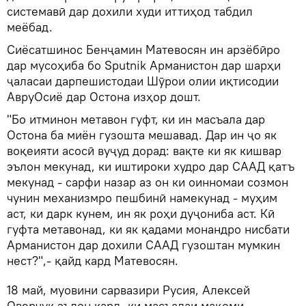
системавӣ дар дохили худи иттиҳод табдил
меёбад.
Сиёсатшинос Бенҷамин Матевосян ин арзёбӣро
дар мусоҳиба бо Sputnik Арманистон дар шарҳи
ҷаласаи дарпешистодаи Шӯрои олии иқтисодии
АвруОсиё дар Остона изҳор дошт.
"Бо итминон метавон гуфт, ки ин масъала дар
Остона ба миён гузошта мешавад. Дар ин ҷо як
воқеияти асосӣ вуҷуд дорад: вақте ки як кишвар
эълон мекунад, ки иштироки худро дар СААД қатъ
мекунад - сарфи назар аз он ки оинномаи созмон
чунин механизмро пешбинӣ намекунад - муҳим
аст, ки дарк кунем, ин як роҳи дуҷониба аст. Кӣ
гуфта метавонад, ки як қадами монандро нисбати
Арманистон дар дохили СААД гузоштан мумкин
нест?",- қайд кард Матевосян.
18 май, муовини сарвазири Русия, Алексей
Оверчук эълон кард, ки масъалаи мақоми