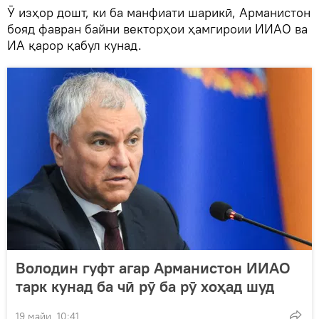
Ӯ изҳор дошт, ки ба манфиати шарикӣ, Арманистон
бояд фавран байни векторҳои ҳамгироии ИИАО ва
ИА қарор қабул кунад.
Володин гуфт агар Арманистон ИИАО
тарк кунад ба чӣ рӯ ба рӯ хоҳад шуд
19 майи, 10:41