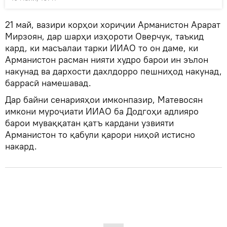
21 май, вазири корҳои хориҷии Арманистон Арарат
Мирзоян, дар шарҳи изҳороти Оверчук, таъкид
кард, ки масъалаи тарки ИИАО то он даме, ки
Арманистон расман нияти худро барои ин эълон
накунад ва дархости дахлдорро пешниҳод накунад,
баррасӣ намешавад.
Дар байни сенарияҳои имконпазир, Матевосян
имкони муроҷиати ИИАО ба Додгоҳи адлияро
барои муваққатан қатъ кардани узвияти
Арманистон то қабули қарори ниҳоӣ истисно
накард.