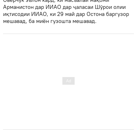
Арманистон дар ИИАО дар ҷаласаи Шӯрои олии
иқтисодии ИИАО, ки 29 май дар Остона баргузор
мешавад, ба миён гузошта мешавад.