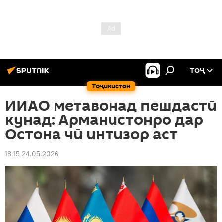
ТОҶ
Тоҷикистон
ИИАО метавонад пешдастӣ
кунад: Арманистонро дар
Остона чӣ интизор аст
18:15 24.05.2026