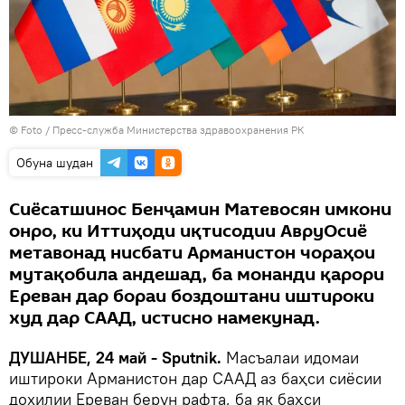
© Foto /
Пресс-служба Министерства здравоохранения РК
Обуна шудан
Сиёсатшинос Бенҷамин Матевосян имкони
онро, ки Иттиҳоди иқтисодии АвруОсиё
метавонад нисбати Арманистон чораҳои
мутақобила андешад, ба монанди қарори
Ереван дар бораи боздоштани иштироки
худ дар СААД, истисно намекунад.
ДУШАНБЕ, 24 май - Sputnik.
Масъалаи идомаи
иштироки Арманистон дар СААД аз баҳси сиёсии
дохилии Ереван берун рафта, ба як баҳси