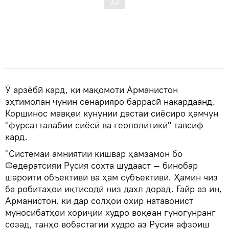
Ӯ арзёбӣ кард, ки мақомоти Арманистон
эҳтимолан чунин сенарияро баррасӣ накардаанд.
Коршинос мавқеи кунунии дастаи сиёсиро ҳамчун
"фурсатталабии сиёсӣ ва геополитикӣ" тавсиф
кард.
"Системаи амниятии кишвар ҳамзамон бо
Федератсияи Русия сохта шудааст — бинобар
шароити объективӣ ва ҳам субъективӣ. Ҳамин чиз
ба робитаҳои иқтисодӣ низ дахл дорад. Ғайр аз ин,
Арманистон, ки дар солҳои охир натавонист
муносибатҳои хориҷии худро воқеан гуногунранг
созад, танҳо вобастагии худро аз Русия афзоиш