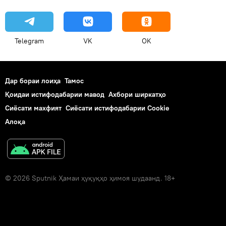
Telegram
VK
OK
Дар бораи лоиҳа
Тамос
Қоидаи истифодабарии мавод
Ахбори ширкатҳо
Сиёсати махфият
Сиёсати истифодабарии Cookie
Алоқа
© 2026 Sputnik Ҳамаи ҳуқуқҳо ҳимоя шудаанд. 18+