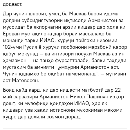
додааст.
Дар чунин шароит, умед ба Маскав барои идома
додани субсидиягузории иқтисоди Арманистон ва
мусоидат ба якпорчагии арзии кишвар дар ҳоле ки
Ереван мустақилона дар бораи масъалаҳо ба
монанди тарки ИИАО, хуруҷи пойгоҳи низомии
102-уми Русия ё хуруҷи посбонони марзбонӣ қарор
қабул мекунад — ва интизори посухи Маскав аз ин
ҳамзамон — на танҳо фурсатталабӣ, балки таҳдиди
мустақим ба амнияти Ҷумҳурии Арманистон аст.
Чунин қадамҳо бе оқибат намемонанд", — мутмаин
аст Матевосян.
Бояд қайд кард, ки дар нишасти матбуотӣ дар 22
май сарвазири Арманистон Никол Пашинян изҳор
дошт, ки мувофиқи қоидаҳои ИИАО, ҳар як
кишвари узв ҳаққи истисноии муҳокимаи мақоми
худро дар дохили созмон дорад.