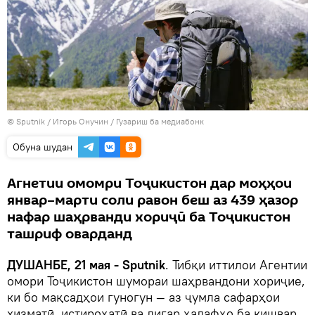
©
Sputnik
/ Игорь Онучин
/
Гузариш ба медиабонк
Обуна шудан
Агнетии омомри Тоҷикистон дар моҳҳои
январ–марти соли равон беш аз 439 ҳазор
нафар шаҳрванди хориҷӣ ба Тоҷикистон
ташриф оварданд
ДУШАНБЕ, 21 мая - Sputnik
. Тибқи иттилои Агентии
омори Тоҷикистон шумораи шаҳрвандони хориҷие,
ки бо мақсадҳои гуногун — аз ҷумла сафарҳои
хизматӣ, истироҳатӣ ва дигар ҳадафҳо ба кишвар