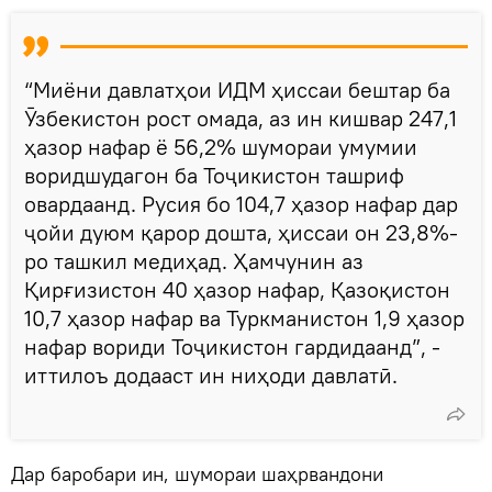
“Миёни давлатҳои ИДМ ҳиссаи бештар ба
Ӯзбекистон рост омада, аз ин кишвар 247,1
ҳазор нафар ё 56,2% шумораи умумии
воридшудагон ба Тоҷикистон ташриф
овардаанд. Русия бо 104,7 ҳазор нафар дар
ҷойи дуюм қарор дошта, ҳиссаи он 23,8%-
ро ташкил медиҳад. Ҳамчунин аз
Қирғизистон 40 ҳазор нафар, Қазоқистон
10,7 ҳазор нафар ва Туркманистон 1,9 ҳазор
нафар вориди Тоҷикистон гардидаанд”, -
иттилоъ додааст ин ниҳоди давлатӣ.
Дар баробари ин, шумораи шаҳрвандони