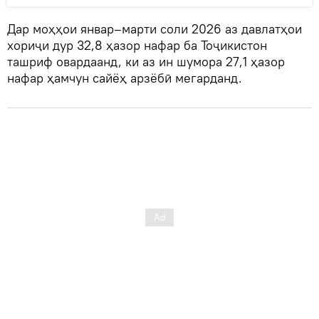
Дар моҳҳои январ–марти соли 2026 аз давлатҳои
хориҷи дур 32,8 ҳазор нафар ба Тоҷикистон
ташриф овардаанд, ки аз ин шумора 27,1 ҳазор
нафар ҳамчун сайёҳ арзёбӣ мегарданд.