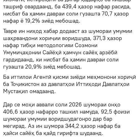
ташриф овардаанд, ба 439,4 ҳазор нафар расида,
нисбат ба ҳамин давраи соли гузашта 70,7 ҳазор
нафар ё 19,2% зиёд мебошад.
Тавре ин ниҳод хабар додааст аз шумораи умумии
шаҳрвандони хориҷии воридшуда, 371,3 ҳазор
нафар тибқи методологияи Созмони
Умумиҷаҳонии Сайёҳӣ ҳамчун сайёҳ арзёбӣ
гардидаанд, ки нисбат ба ҳамин давраи соли
гузашта 20,9% зиёд мебошад.
Ба иттилои Агентӣ қисми зиёди меҳмонони хориҷӣ
ба Тоҷикистон аз давлатҳои Иттиҳоди Давлатҳои
Мустақил омадаанд.
Дар се моҳи аввали соли 2026 шумораи онҳо
406,6 ҳазор нафарро ташкил намуда, 92,5 фоизи
шумораи умумии воридшудагонро дар бар
мегирад. Аз ин шумора 344,2 ҳазор нафар ба
ҳайси сайёҳ ба қайд гирифта шудаанд.