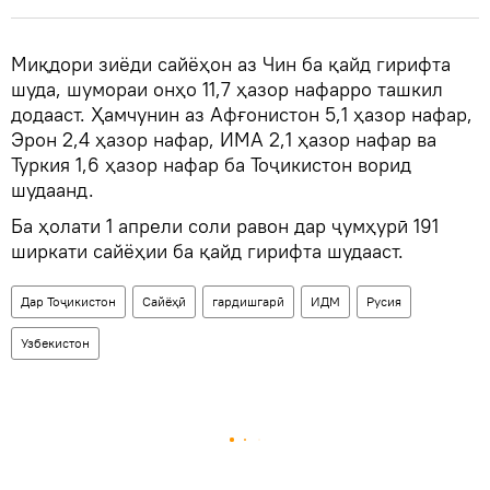
Миқдори зиёди сайёҳон аз Чин ба қайд гирифта
шуда, шумораи онҳо 11,7 ҳазор нафарро ташкил
додааст. Ҳамчунин аз Афғонистон 5,1 ҳазор нафар,
Эрон 2,4 ҳазор нафар, ИМА 2,1 ҳазор нафар ва
Туркия 1,6 ҳазор нафар ба Тоҷикистон ворид
шудаанд.
Ба ҳолати 1 апрели соли равон дар ҷумҳурӣ 191
ширкати сайёҳии ба қайд гирифта шудааст.
Дар Тоҷикистон
Сайёҳӣ
гардишгарӣ
ИДМ
Русия
Узбекистон