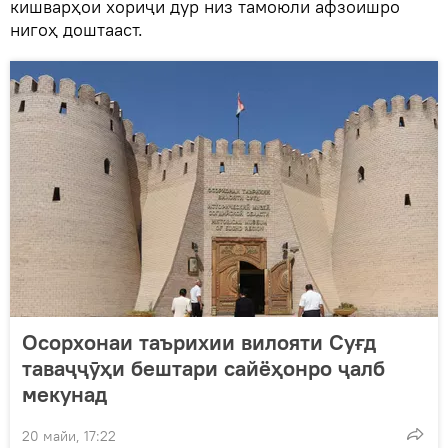
кишварҳои хориҷи дур низ тамоюли афзоишро
нигоҳ доштааст.
Осорхонаи таърихии вилояти Суғд
таваҷҷӯҳи бештари сайёҳонро ҷалб
мекунад
20 майи, 17:22