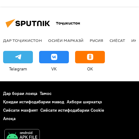
Тоҷикистон
ДАР ТОҶИКИСТОН
ОСИЁИ МАРКАЗӢ
РУСИЯ
СИЁСАТ
ИҚ
Telegram
VK
OK
Дар бораи лоиҳа
Тамос
Қоидаи истифодабарии мавод
Ахбори ширкатҳо
Сиёсати махфият
Сиёсати истифодабарии Cookie
Алоқа