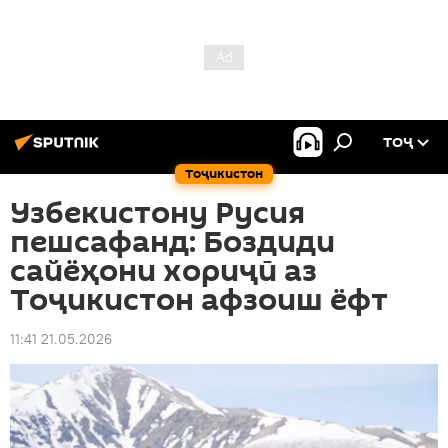
ТОҶ
Тоҷикистон
Узбекистону Русия
пешсафанд: Боздиди
сайёҳони хориҷӣ аз
Тоҷикистон афзоиш ёфт
11:41 21.05.2026