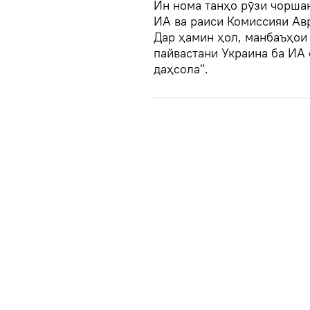
Ин нома танҳо рӯзи чорша
ИА ва раиси Комиссияи Ав
Дар ҳамин ҳол, манбаъҳои 
пайвастани Украина ба ИА 
даҳсола".