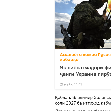
Амалиёти вижаи Русия
хабарҳо
Як сиёсатмадори фи
ҷанги Украина пирӯ
21 майи, 14:41
Қаблан, Владимир Зеленски
соли 2027 ба иттиҳод қабу