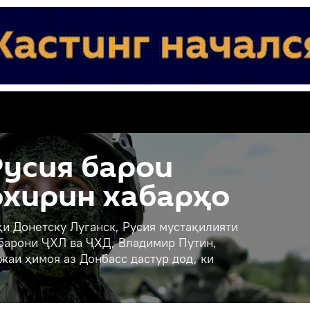
усия барои
охирин хабарҳо
и Донетску Луганск, Русия мустақилияти
ҳбарони ҶХЛ ва ҶХД, Владимир Путин,
жаи ҳимоя аз Донбасс дастур дод, ки