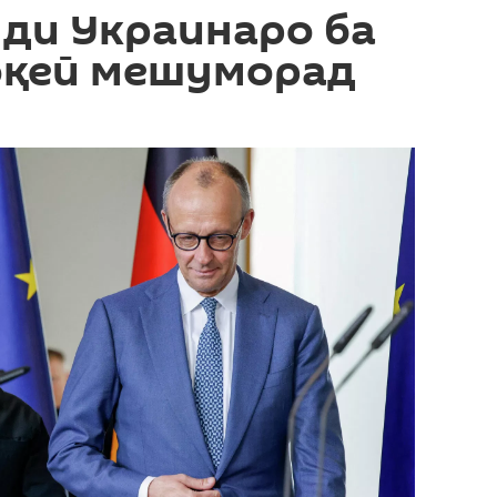
ди Украинаро ба
оқеӣ мешуморад