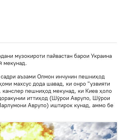
одани музокироти пайвастан барои Украина
ӣ мекунад.
 садри аъзами Олмон инчунин пешниҳод
ақоми махсус дода шавад, ки онро "узвияти
, канслер пешниҳод мекунад, ки Киев ҳоло
доракунии иттиҳод (Шӯрои Аврупо, Шӯрои
Парлумони Аврупо) иштирок кунад, аммо бе