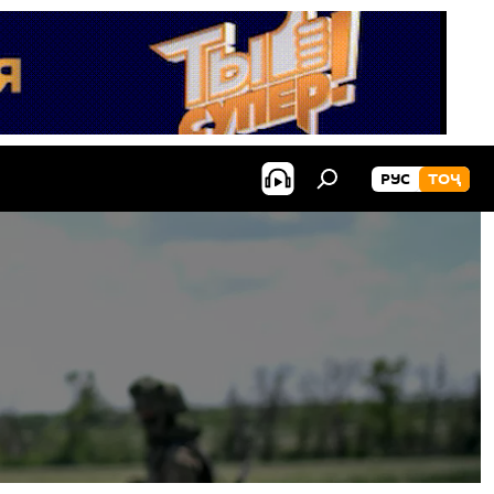
РУС
ТОҶ