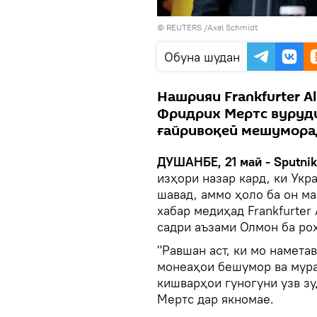
© REUTERS /Axel Schmidt
Обуна шудан
Нашрияи Frankfurter Al
Фридрих Мертс вуруди
ғайривоқеӣ мешумора
ДУШАНБЕ, 21 май - Sputni
изҳори назар кард, ки Укр
шавад, аммо ҳоло ба он м
хабар медиҳад Frankfurter
садри аъзами Олмон ба ро
"Равшан аст, ки мо намета
монеаҳои бешумор ва мура
кишварҳои гуногуни узв зу
Мертс дар якномае.