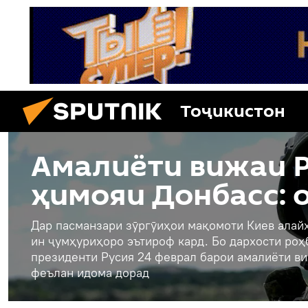
Тоҷикистон
Амалиёти вижаи Р
ҳимояи Донбасс: 
Дар пасманзари зӯргӯиҳои мақомоти Киев алайҳ
ин ҷумҳуриҳоро эътироф кард. Бо дархости ро
президенти Русия 24 феврал барои амалиёти ви
феълан идома дорад