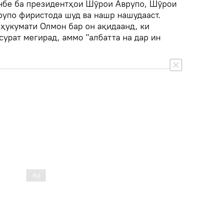
нбе ба президентҳои Шӯрои Аврупо, Шӯрои
рупо фиристода шуд ва нашр нашудааст.
ҳукумати Олмон бар он ақидаанд, ки
сурат мегирад, аммо "албатта на дар ин