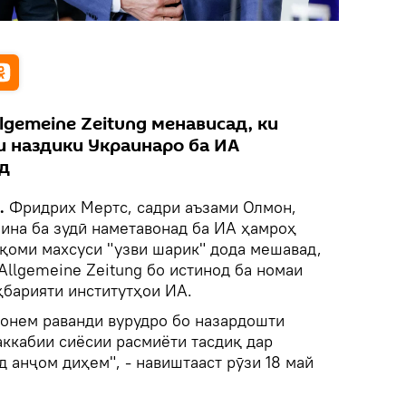
lgemeine Zeitung менависад, ки
 наздики Украинаро ба ИА
д
k.
Фридрих Мертс, садри аъзами Олмон,
аина ба зудӣ наметавонад ба ИА ҳамроҳ
ақоми махсуси "узви шарик" дода мешавад,
 Allgemeine Zeitung бо истинод ба номаи
ҳбарияти институтҳои ИА.
вонем раванди вурудро бо назардошти
ккабии сиёсии расмиёти тасдиқ дар
д анҷом диҳем", - навиштааст рӯзи 18 май