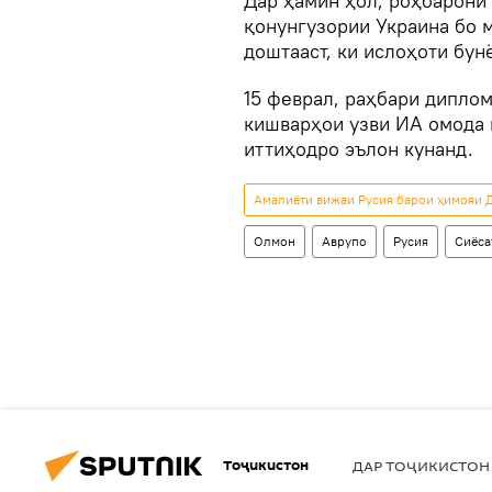
Дар ҳамин ҳол, роҳбарони
қонунгузории Украина бо 
доштааст, ки ислоҳоти бун
15 феврал, раҳбари диплом
кишварҳои узви ИА омода н
иттиҳодро эълон кунанд.
Амалиёти вижаи Русия барои ҳимояи Д
Олмон
Аврупо
Русия
Сиёса
Тоҷикистон
ДАР ТОҶИКИСТОН