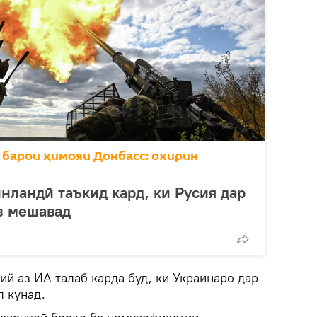
 барои ҳимояи Донбасс: охирин
нландӣ таъкид кард, ки Русия дар
з мешавад
й аз ИА талаб карда буд, ки Украинаро дар
л кунад.