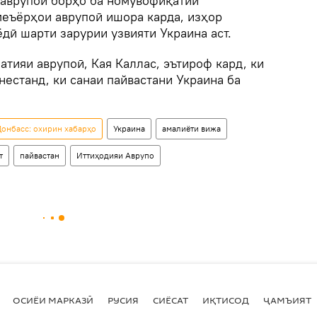
 аврупоӣ борҳо ба номувофиқатии
меъёрҳои аврупоӣ ишора карда, изҳор
ёдӣ шарти зарурии узвияти Украина аст.
атияи аврупоӣ, Кая Каллас, эътироф кард, ки
естанд, ки санаи пайвастани Украина ба
онбасс: охирин хабарҳо
Украина
амалиёти вижа
т
пайвастан
Иттиҳодияи Аврупо
ОСИЁИ МАРКАЗӢ
РУСИЯ
СИЁСАТ
ИҚТИСОД
ҶАМЪИЯТ