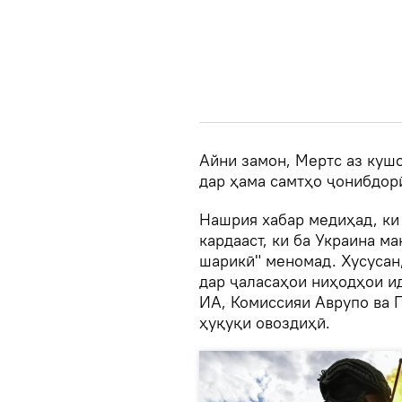
Айни замон, Мертс аз куш
дар ҳама самтҳо ҷонибдор
Нашрия хабар медиҳад, ки
кардааст, ки ба Украина м
шарикӣ" меномад. Хусусан
дар ҷаласаҳои ниҳодҳои и
ИА, Комиссияи Аврупо ва 
ҳуқуқи овоздиҳӣ.