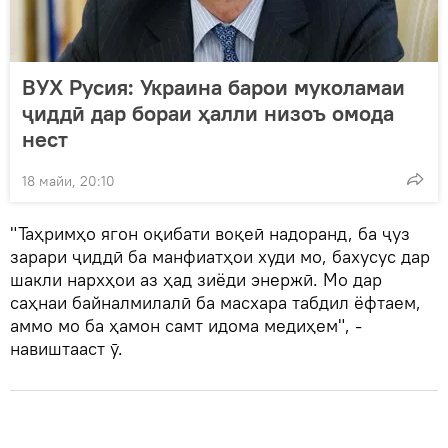
ВУХ Русия: Украина барои муколамаи
ҷиддӣ дар бораи ҳалли низоъ омода
нест
18 майи, 20:10
"Таҳримҳо ягон оқибати воқеӣ надоранд, ба ҷуз
зарари ҷиддӣ ба манфиатҳои худи мо, бахусус дар
шакли нархҳои аз ҳад зиёди энержӣ. Мо дар
саҳнаи байналмилалӣ ба масхара табдил ёфтаем,
аммо мо ба ҳамон самт идома медиҳем", -
навиштааст ӯ.