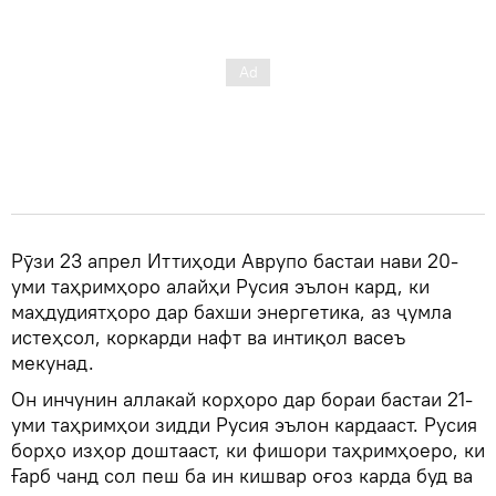
Рӯзи 23 апрел Иттиҳоди Аврупо бастаи нави 20-
уми таҳримҳоро алайҳи Русия эълон кард, ки
маҳдудиятҳоро дар бахши энергетика, аз ҷумла
истеҳсол, коркарди нафт ва интиқол васеъ
мекунад.
Он инчунин аллакай корҳоро дар бораи бастаи 21-
уми таҳримҳои зидди Русия эълон кардааст. Русия
борҳо изҳор доштааст, ки фишори таҳримҳоеро, ки
Ғарб чанд сол пеш ба ин кишвар оғоз карда буд ва