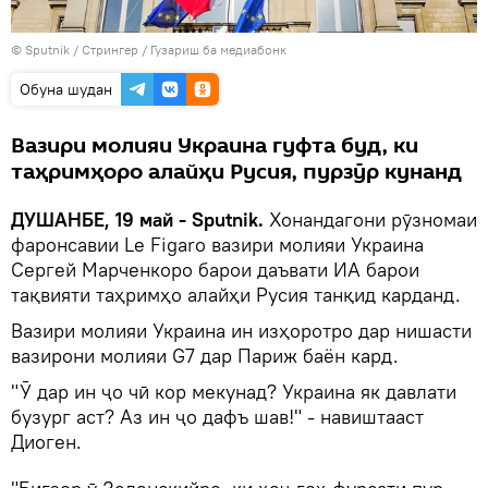
©
Sputnik
/ Стрингер
/
Гузариш ба медиабонк
Обуна шудан
Вазири молияи Украина гуфта буд, ки
таҳримҳоро алайҳи Русия, пурзӯр кунанд
ДУШАНБЕ, 19 май - Sputnik.
Хонандагони рӯзномаи
фаронсавии Le Figaro вазири молияи Украина
Сергей Марченкоро барои даъвати ИА барои
тақвияти таҳримҳо алайҳи Русия танқид карданд.
Вазири молияи Украина ин изҳоротро дар нишасти
вазирони молияи G7 дар Париж баён кард.
"Ӯ дар ин ҷо чӣ кор мекунад? Украина як давлати
бузург аст? Аз ин ҷо дафъ шав!" - навиштааст
Диоген.