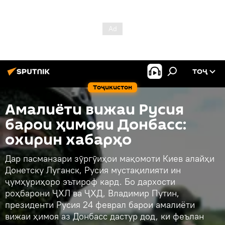
ТОҶ
Тоҷикистон
Амалиёти вижаи Русия
барои ҳимояи Донбасс:
охирин хабарҳо
Дар пасманзари зӯргӯиҳои мақомоти Киев алайҳи
Донетску Луганск, Русия мустақилияти ин
ҷумҳуриҳоро эътироф кард. Бо дархости
роҳбарони ҶХЛ ва ҶХД, Владимир Путин,
президенти Русия 24 феврал барои амалиёти
вижаи ҳимоя аз Донбасс дастур дод, ки феълан