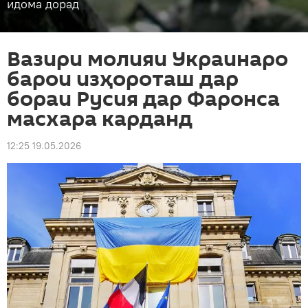
идома дорад
Вазири молияи Украинаро
барои изҳороташ дар
бораи Русия дар Фаронса
масхара карданд
12:25 19.05.2026