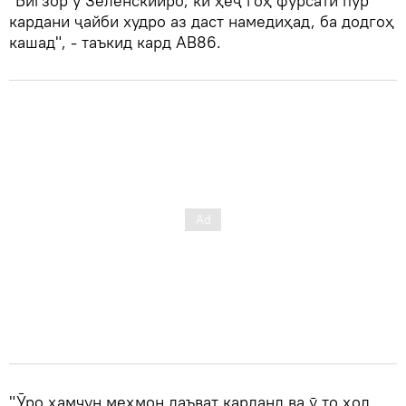
"Бигзор ӯ Зеленскийро, ки ҳеҷ гоҳ фурсати пур
кардани ҷайби худро аз даст намедиҳад, ба додгоҳ
кашад", - таъкид кард AB86.
"Ӯро ҳамчун меҳмон даъват карданд ва ӯ то ҳол