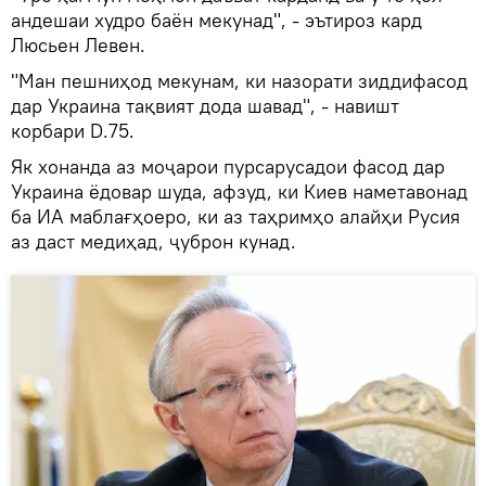
андешаи худро баён мекунад", - эътироз кард
Люсьен Левен.
"Ман пешниҳод мекунам, ки назорати зиддифасод
дар Украина тақвият дода шавад", - навишт
корбари D.75.
Як хонанда аз моҷарои пурсарусадои фасод дар
Украина ёдовар шуда, афзуд, ки Киев наметавонад
ба ИА маблағҳоеро, ки аз таҳримҳо алайҳи Русия
аз даст медиҳад, ҷуброн кунад.