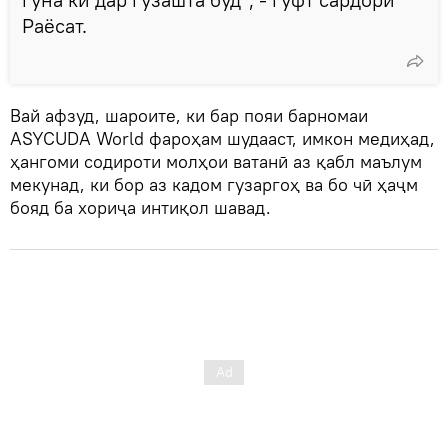
Раёсат.
Вай афзуд, шароите, ки бар пояи барномаи
ASYCUDA World фароҳам шудааст, имкон медиҳад,
ҳангоми содироти молҳои ватанӣ аз қабл маълум
мекунад, ки бор аз кадом гузаргоҳ ва бо чӣ ҳаҷм
бояд ба хориҷа интиқол шавад.