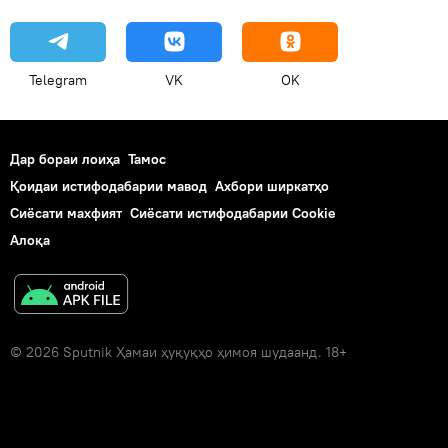
Telegram
VK
OK
Дар бораи лоиҳа
Тамос
Қоидаи истифодабарии мавод
Ахбори ширкатҳо
Сиёсати махфият
Сиёсати истифодабарии Cookie
Алоқа
© 2026 Sputnik Ҳамаи ҳуқуқҳо ҳимоя шудаанд. 18+