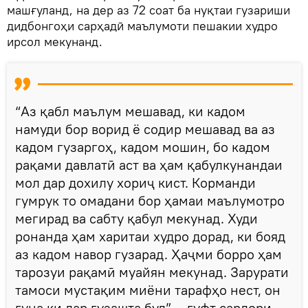
машғуланд, на дер аз 72 соат ба нуқтаи гузариши
дидбонгоҳи сарҳадӣ маълумоти пешакии худро
ирсол мекунанд.
“Аз қабл маълум мешавад, ки кадом
намуди бор ворид ё содир мешавад ва аз
кадом гузаргоҳ, кадом мошин, бо кадом
рақами давлатӣ аст ва ҳам қабулкунандаи
мол дар дохилу хориҷ кист. Корманди
гумрук то омадани бор ҳамаи маълумотро
мегирад ва сабту қабул мекунад. Худи
ронанда ҳам харитаи худро дорад, ки бояд
аз кадом навор гузарад. Ҳаҷми борро ҳам
тарозуи рақамӣ муайян мекунад. Зарурати
тамоси мустақим миёни тарафҳо нест, он
гуна ки дар гузашта буд”, - гуфт сардори