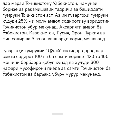
дар марзи Тоҷикистону Ӯзбекистон, намунаи
боризе аз рақамишавии тадриҷӣ ва башиддати
гумруки Тоҷикистон аст. Аз ин гузаргоҳи гумрукӣ
ҳудуди 25% - и молу амвол содиротиву воридотии
Тоҷикистон убур мекунад. Аксарияти амвол ба
Ӯзбекистон, Қазоқистон, Русия, Эрон, Туркия ва
Чин содир ва ё аз он кишварҳо ворид мешаванд.
Гузаргоҳи гумрукии “Дӯстӣ” иқтидор дорад дар
самти содирот 100 ва ба самти воридот 120 то 160
мошини борбарро қабул кунад ва ҳудуди 300-
нафарӣ мусофирони пиёда аз самти Тоҷикистон ба
Ӯзбекистон ва баръакс убуру мурур мекунанд.