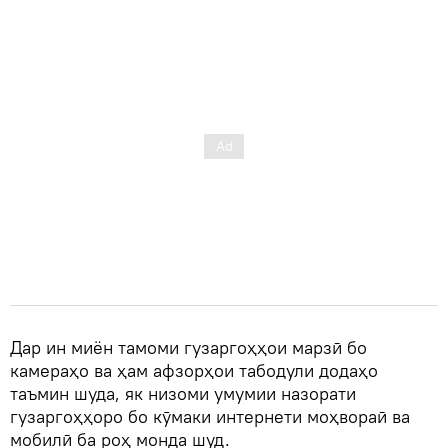
Дар ин миён тамоми гузаргоҳҳои марзӣ бо
камераҳо ва ҳам афзорҳои табодули додаҳо
таъмин шуда, як низоми умумии назорати
гузаргоҳҳоро бо кӯмаки интернети моҳвораӣ ва
мобилӣ ба роҳ монда шуд.