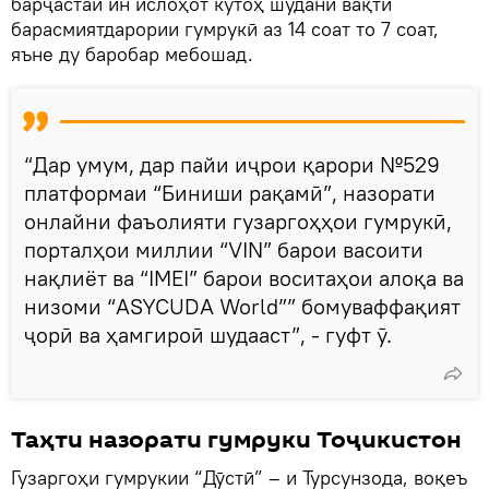
барҷастаи ин ислоҳот кӯтоҳ шудани вақти
барасмиятдарории гумрукӣ аз 14 соат то 7 соат,
яъне ду баробар мебошад.
“Дар умум, дар пайи иҷрои қарори №529
платформаи “Биниши рақамӣ”, назорати
онлайни фаъолияти гузаргоҳҳои гумрукӣ,
порталҳои миллии “VIN” барои васоити
нақлиёт ва “IMEI” барои воситаҳои алоқа ва
низоми “ASYCUDA World”” бомуваффақият
ҷорӣ ва ҳамгироӣ шудааст”, - гуфт ӯ.
Таҳти назорати гумруки Тоҷикистон
Гузаргоҳи гумрукии “Дӯстӣ” – и Турсунзода, воқеъ