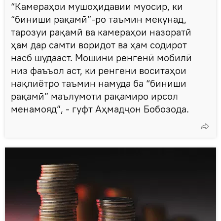
“Камераҳои мушоҳидавии муосир, ки
“биниши рақамӣ”-ро таъмин мекунад,
тарозуи рақамӣ ва камераҳои назоратӣ
ҳам дар самти воридот ва ҳам содирот
насб шудааст. Мошини ренгенӣ мобилӣ
низ фаъъол аст, ки ренгени воситаҳои
нақлиётро таъмин намуда ба “биниши
рақамӣ” маълумоти рақамиро ирсол
менамояд”, - гуфт Аҳмадҷон Бобозода.