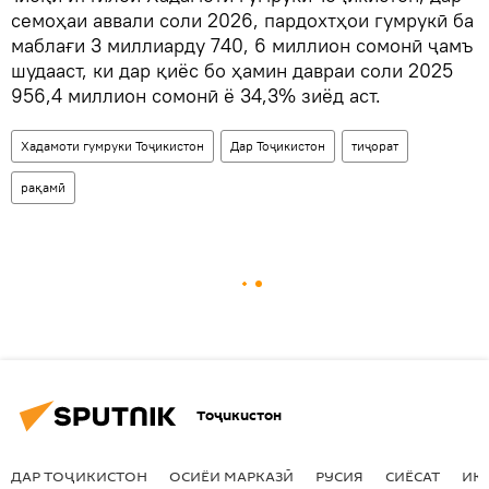
семоҳаи аввали соли 2026, пардохтҳои гумрукӣ ба
маблағи 3 миллиарду 740, 6 миллион сомонӣ ҷамъ
шудааст, ки дар қиёс бо ҳамин давраи соли 2025
956,4 миллион сомонӣ ё 34,3% зиёд аст.
Хадамоти гумруки Тоҷикистон
Дар Тоҷикистон
тиҷорат
рақамӣ
Тоҷикистон
ДАР ТОҶИКИСТОН
ОСИЁИ МАРКАЗӢ
РУСИЯ
СИЁСАТ
ИҚ