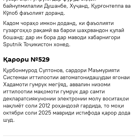
байнулмилалии Душанбе, Хуҷанд, Қурғонтеппа ва
Кӯлоб фаъолият доранд.
Кадом чораҳо имкон доданд, ки фаъолияти
гузаргоҳҳо рақамӣ ва барои шаҳрвандон қулай
бошанд: дар ин бора дар маводи хабарнигори
Sputnik Тоҷикистон хонед.
Қарори №529
Қурбонмурод Султонов, сардори Маъмурияти
Системаи иттилоотии автоматонидашудаи ягонаи
Хадамоти гумрук мегӯяд, аввалин низоми
иттилоотии мақомоти гумрук дар самти
декларатсиякунонии электронии молу воситаҳои
нақлиёт соли 2012 роҳандозӣ гардида, то моҳи
октябри соли 2025 мавриди истифода қарор дода
шуд.