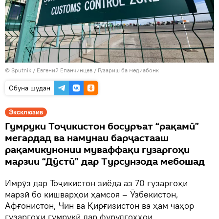
©
Sputnik
/ Евгений Епанчинцев
/
Гузариш ба медиабонк
Обуна шудан
Эксклюзив
Гумруки Тоҷикистон босуръат “рақамӣ”
мегардад ва намунаи барҷастааш
рақамикунонии муваффақи гузаргоҳи
марзии “Дӯстӣ” дар Турсунзода мебошад
Имрӯз дар Тоҷикистон зиёда аз 70 гузаргоҳи
марзӣ бо кишварҳои ҳамсоя – Ӯзбекистон,
Афғонистон, Чин ва Қирғизистон ва ҳам чаҳор
гузаргоҳи гумрукӣ дар фурудгоҳҳои