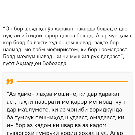
“Он бор шояд ҳанӯз ҳаракат накарда бошад ё дар
нуқтаи ибтидоӣ қарор дошта бошад. Агар чун ҳама
кор бояд ба вақти худ анҷом шавад, вақте бор
наомад, мо паём мефиристем, ки бор наомадааст.
Бояд маълум шавад, ки чӣ мушкил рух додааст”, -
гуфт Аҳмадҷон Бобозода.
“Аз ҳамон лаҳза мошине, ки дар ҳаракат
аст, таҳти назорати мо қарор мегирад, чун
дар маълумоте, ки аз ҷониби воридкунда
ба гумрук пешниҳод шудааст, омадааст, ки
ин бор аз кадом кишвар ва аз кадом
гузаргоҳи гумрукӣ ворид хоҳад шуд. Агар