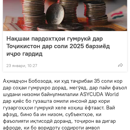
Нақшаи пардохтҳои гумрукӣ дар
Тоҷикистон дар соли 2025 барзиёд
иҷро гардид
23 январи, 10:27
Аҳмадҷон Бобозода, ки худ таҷрибаи 35 соли кор
дар соҳаи гумрукро дорад, мегӯяд, дар пайи фаъол
шудани низоми байнулмилалии ASYCUDA World
дар қиёс бо гузашта омили инсонӣ дар кори
гузаргоҳҳои гумрукӣ хеле коҳиш ёфтааст. Вай
афзуд, бино ба ин низом, субъектҳое, ки
фаъолияти иқтисодӣ доранд, тоҷирон ва дигар
афроде, ки бо воридоту содироти амвол