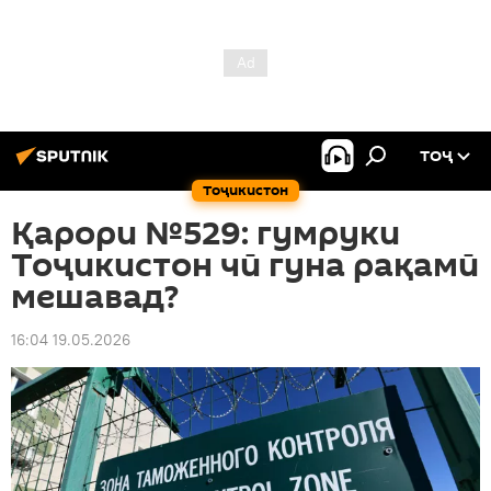
ТОҶ
Тоҷикистон
Қарори №529: гумруки
Тоҷикистон чӣ гуна рақамӣ
мешавад?
16:04 19.05.2026