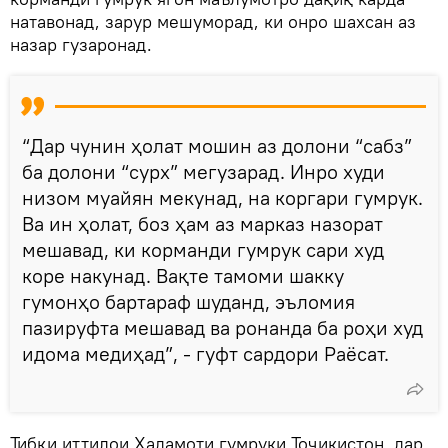
натавонад, зарур мешуморад, ки онро шахсан аз
назар гузаронад.
“Дар чунин ҳолат мошин аз долони “сабз”
ба долони “сурх” мегузарад. Инро худи
низом муайян мекунад, на коргари гумрук.
Ва ин ҳолат, боз ҳам аз марказ назорат
мешавад, ки корманди гумрук сари худ
коре накунад. Вақте тамоми шакку
гумонҳо бартараф шуданд, эъломия
пазируфта мешавад ва ронанда ба роҳи худ
идома медиҳад”, - гуфт сардори Раёсат.
Тибқи иттилои Хадамоти гумруки Тоҷикистон, дар