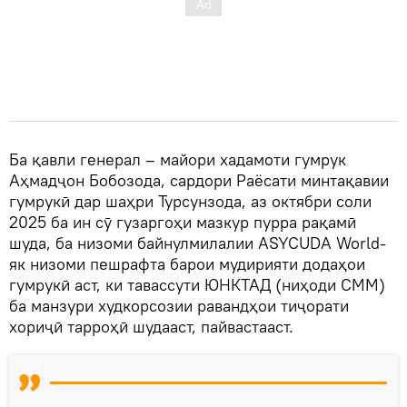
Ба қавли генерал – майори хадамоти гумрук
Аҳмадҷон Бобозода, сардори Раёсати минтақавии
гумрукӣ дар шаҳри Турсунзода, аз октябри соли
2025 ба ин сӯ гузаргоҳи мазкур пурра рақамӣ
шуда, ба низоми байнулмилалии ASYCUDA World-
як низоми пешрафта барои мудирияти додаҳои
гумрукӣ аст, ки тавассути ЮНКТАД (ниҳоди СММ)
ба манзури худкорсозии равандҳои тиҷорати
хориҷӣ тарроҳӣ шудааст, пайвастааст.