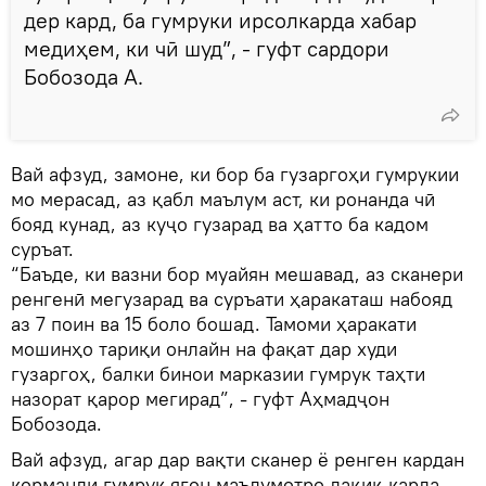
дер кард, ба гумруки ирсолкарда хабар
медиҳем, ки чӣ шуд”, - гуфт сардори
Бобозода А.
Вай афзуд, замоне, ки бор ба гузаргоҳи гумрукии
мо мерасад, аз қабл маълум аст, ки ронанда чӣ
бояд кунад, аз куҷо гузарад ва ҳатто ба кадом
суръат.
“Баъде, ки вазни бор муайян мешавад, аз сканери
ренгенӣ мегузарад ва суръати ҳаракаташ набояд
аз 7 поин ва 15 боло бошад. Тамоми ҳаракати
мошинҳо тариқи онлайн на фақат дар худи
гузаргоҳ, балки бинои марказии гумрук таҳти
назорат қарор мегирад”, - гуфт Аҳмадҷон
Бобозода.
Вай афзуд, агар дар вақти сканер ё ренген кардан
корманди гумрук ягон маълумотро дақиқ карда