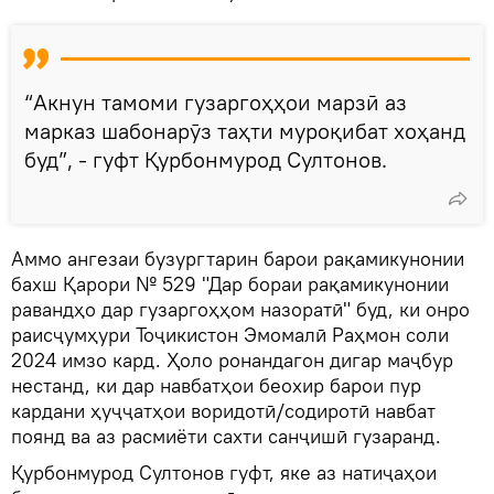
“Акнун тамоми гузаргоҳҳои марзӣ аз
марказ шабонарӯз таҳти муроқибат хоҳанд
буд”, - гуфт Қурбонмурод Султонов.
Аммо ангезаи бузургтарин барои рақамикунонии
бахш Қарори № 529 "Дар бораи рақамикунонии
равандҳо дар гузаргоҳҳом назоратӣ" буд, ки онро
раисҷумҳури Тоҷикистон Эмомалӣ Раҳмон соли
2024 имзо кард. Ҳоло ронандагон дигар маҷбур
нестанд, ки дар навбатҳои беохир барои пур
кардани ҳуҷҷатҳои воридотӣ/содиротӣ навбат
поянд ва аз расмиёти сахти санҷишӣ гузаранд.
Қурбонмурод Султонов гуфт, яке аз натиҷаҳои