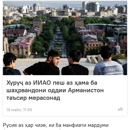
Хуруҷ аз ИИАО пеш аз ҳама ба
шаҳрвандони оддии Арманистон
таъсир мерасонад
14 майи, 11:49
Русия аз ҳар чизе, ки ба манфиати мардуми