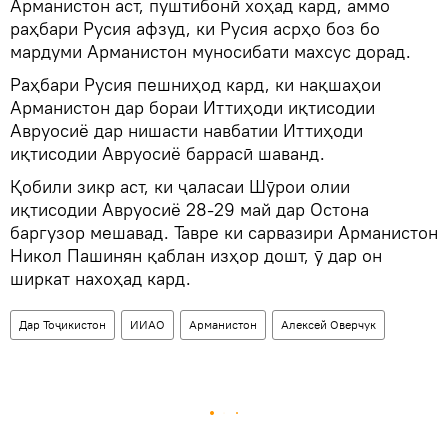
Арманистон аст, пуштибонӣ хоҳад кард, аммо
раҳбари Русия афзуд, ки Русия асрҳо боз бо
мардуми Арманистон муносибати махсус дорад.
Раҳбари Русия пешниҳод кард, ки нақшаҳои
Арманистон дар бораи Иттиҳоди иқтисодии
Авруосиё дар нишасти навбатии Иттиҳоди
иқтисодии Авруосиё баррасӣ шаванд.
Қобили зикр аст, ки ҷаласаи Шӯрои олии
иқтисодии Авруосиё 28-29 май дар Остона
баргузор мешавад. Тавре ки сарвазири Арманистон
Никол Пашинян қаблан изҳор дошт, ӯ дар он
ширкат нахоҳад кард.
Дар Тоҷикистон
ИИАО
Арманистон
Алексей Оверчук