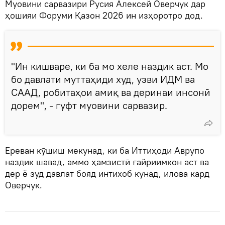
Муовини сарвазири Русия Алексей Оверчук дар
ҳошияи Форуми Қазон 2026 ин изҳоротро дод.
"Ин кишваре, ки ба мо хеле наздик аст. Мо
бо давлати муттаҳиди худ, узви ИДМ ва
СААД, робитаҳои амиқ ва деринаи инсонӣ
дорем", - гуфт муовини сарвазир.
Ереван кӯшиш мекунад, ки ба Иттиҳоди Аврупо
наздик шавад, аммо ҳамзистӣ ғайриимкон аст ва
дер ё зуд давлат бояд интихоб кунад, илова кард
Оверчук.