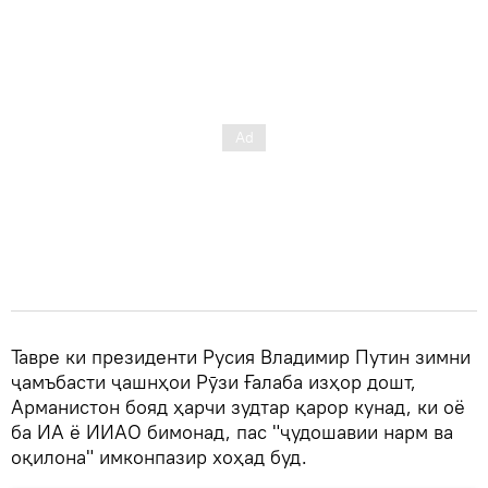
Тавре ки президенти Русия Владимир Путин зимни
ҷамъбасти ҷашнҳои Рӯзи Ғалаба изҳор дошт,
Арманистон бояд ҳарчи зудтар қарор кунад, ки оё
ба ИА ё ИИАО бимонад, пас "ҷудошавии нарм ва
оқилона" имконпазир хоҳад буд.