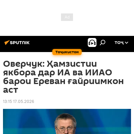
ТОҶ
Тоҷикистон
Оверчук: Ҳамзистии
якбора дар ИА ва ИИАО
барои Ереван ғайриимкон
аст
13:15 17.05.2026