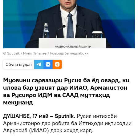
©
Sputnik
/ Илья Питалев
/
Гузариш ба медиабонк
Обуна шудан
Муовини сарвазири Русия ба ёд овард, ки
илова бар узвият дар ИИАО, Арманистон
ва Русияро ИДМ ва СААД муттаҳид
мекунанд
ДУШАНБЕ, 17 май – Sputnik.
Русия интихоби
Арманистонро дар робита ба Иттиҳоди иқтисодии
Авруосиё (ИИАО) дарк хоҳад кард.