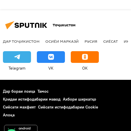
Тоҷикистон
ДАР ТОҶИКИСТОН
ОСИЁИ МАРКАЗӢ
РУСИЯ
СИЁСАТ
ИҚ
Telegram
VK
OK
Дар бораи лоиҳа
Тамос
Қоидаи истифодабарии мавод
Ахбори ширкатҳо
Сиёсати махфият
Сиёсати истифодабарии Cookie
Алоқа