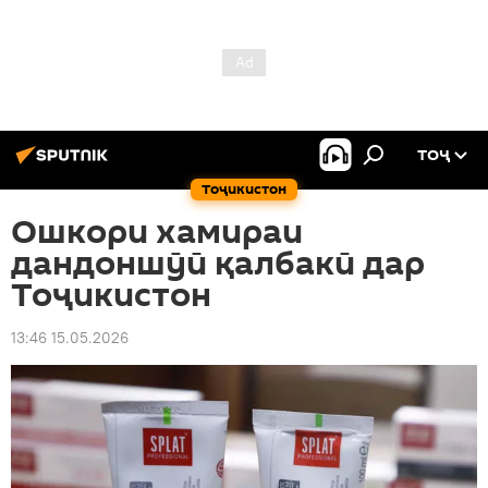
ТОҶ
Тоҷикистон
Ошкори хамираи
дандоншӯӣ қалбакӣ дар
Тоҷикистон
13:46 15.05.2026