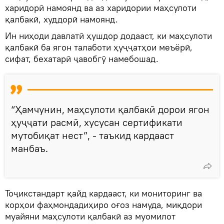
харидорӣ намоянд ва аз харидории маҳсулоти
қалбакӣ, худдорӣ намоянд.
Ин ниҳоди давлатӣ ҳушдор додааст, ки маҳсулоти
қалбакӣ ба ягон талаботи ҳуҷҷатҳои меъёрӣ,
сифат, бехатарӣ ҷавобгӯ намебошад.
“Ҳамчунин, маҳсулоти қалбакӣ дорои ягон
ҳуҷҷати расмӣ, хусусан сертификати
мутобиқат нест”, - таъкид кардааст
манбаъ.
Тоҷикстандарт қайд кардааст, ки мониторинг ва
корҳои фаҳмондадиҳиро оғоз намуда, миқдори
муайяни маҳсулоти қалбакӣ аз муомилот