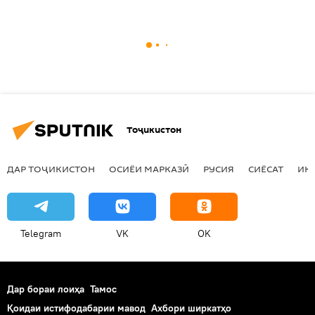
Тоҷикистон
ДАР ТОҶИКИСТОН
ОСИЁИ МАРКАЗӢ
РУСИЯ
СИЁСАТ
ИҚ
Telegram
VK
OK
Дар бораи лоиҳа
Тамос
Қоидаи истифодабарии мавод
Ахбори ширкатҳо