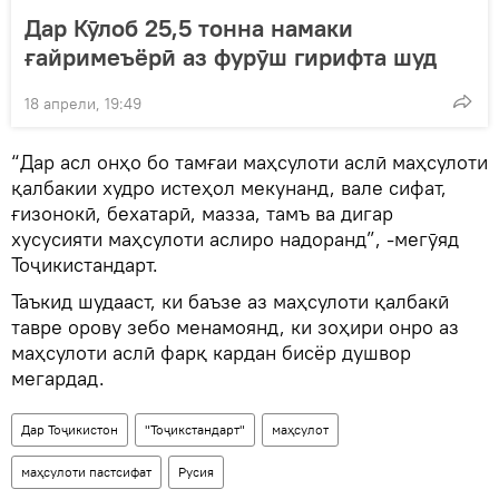
Дар Кӯлоб 25,5 тонна намаки
ғайримеъёрӣ аз фурӯш гирифта шуд
18 апрели, 19:49
“Дар асл онҳо бо тамғаи маҳсулоти аслӣ маҳсулоти
қалбакии худро истеҳол мекунанд, вале сифат,
ғизонокӣ, бехатарӣ, мазза, тамъ ва дигар
хусусияти маҳсулоти аслиро надоранд”, -мегӯяд
Тоҷикистандарт.
Таъкид шудааст, ки баъзе аз маҳсулоти қалбакӣ
тавре орову зебо менамоянд, ки зоҳири онро аз
маҳсулоти аслӣ фарқ кардан бисёр душвор
мегардад.
Дар Тоҷикистон
"Тоҷикстандарт"
маҳсулот
маҳсулоти пастсифат
Русия