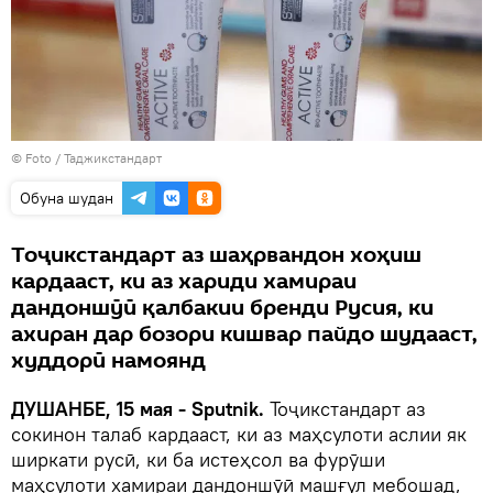
© Foto / Таджикстандарт
Обуна шудан
Тоҷикстандарт аз шаҳрвандон хоҳиш
кардааст, ки аз хариди хамираи
дандоншӯӣ қалбакии бренди Русия, ки
ахиран дар бозори кишвар пайдо шудааст,
худдорӣ намоянд
ДУШАНБЕ, 15 мая - Sputnik.
Тоҷикстандарт аз
сокинон талаб кардааст, ки аз маҳсулоти аслии як
ширкати русӣ, ки ба истеҳсол ва фурӯши
маҳсулоти хамираи дандоншӯӣ машғул мебошад,