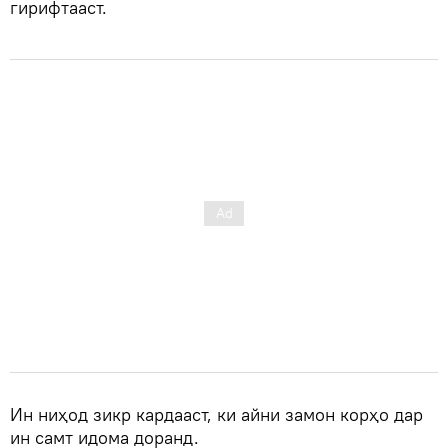
гирифтааст.
Ин ниҳод зикр кардааст, ки айни замон корҳо дар
ин самт идома доранд.