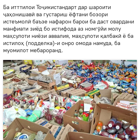
Ба итттилои Тоҷикистандарт дар шароити
ҷаҳонишавӣ ва густариш ёфтани бозори
истеъмолӣ баъзе нафарон барои ба даст овардани
манфиати зиёд бо истифода аз номгӯйи молу
маҳсулоти ниёзи аввалия, маҳсулоти қалбакӣ ё ба
истилоҳ (подделка)-и онро омода намуда, ба
муомилот мебароранд.