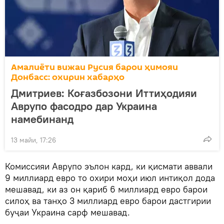
Амалиёти вижаи Русия барои ҳимояи
Донбасс: охирин хабарҳо
Дмитриев: Коғазбозони Иттиҳодияи
Аврупо фасодро дар Украина
намебинанд
13 майи, 17:26
Комиссияи Аврупо эълон кард, ки қисмати аввали
9 миллиард евро то охири моҳи июл интиқол дода
мешавад, ки аз он қариб 6 миллиард евро барои
силоҳ ва танҳо 3 миллиард евро барои дастгирии
буҷаи Украина сарф мешавад.