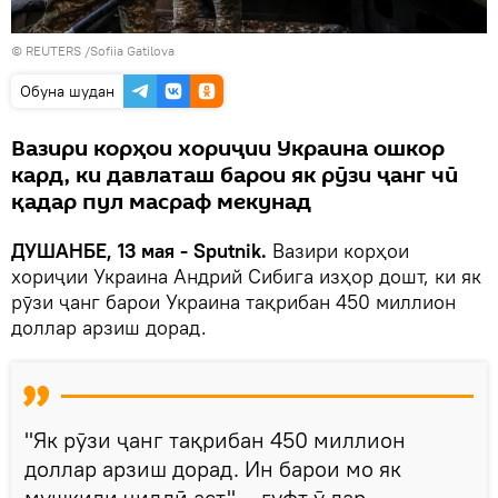
© REUTERS /Sofiia Gatilova
Обуна шудан
Вазири корҳои хориҷии Украина ошкор
кард, ки давлаташ барои як рӯзи ҷанг чӣ
қадар пул масраф мекунад
ДУШАНБЕ, 13 мая - Sputnik.
Вазири корҳои
хориҷии Украина Андрий Сибига изҳор дошт, ки як
рӯзи ҷанг барои Украина тақрибан 450 миллион
доллар арзиш дорад.
"Як рӯзи ҷанг тақрибан 450 миллион
доллар арзиш дорад. Ин барои мо як
мушкили ҷиддӣ аст", - гуфт ӯ дар