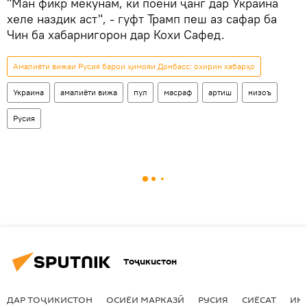
"Ман фикр мекунам, ки поёни ҷанг дар Украина
хеле наздик аст", - гуфт Трамп пеш аз сафар ба
Чин ба хабарнигорон дар Кохи Сафед.
Амалиёти вижаи Русия барои ҳимояи Донбасс: охирин хабарҳо
Украина
амалиёти вижа
пул
масраф
артиш
низоъ
Русия
Тоҷикистон
ДАР ТОҶИКИСТОН
ОСИЁИ МАРКАЗӢ
РУСИЯ
СИЁСАТ
ИҚ