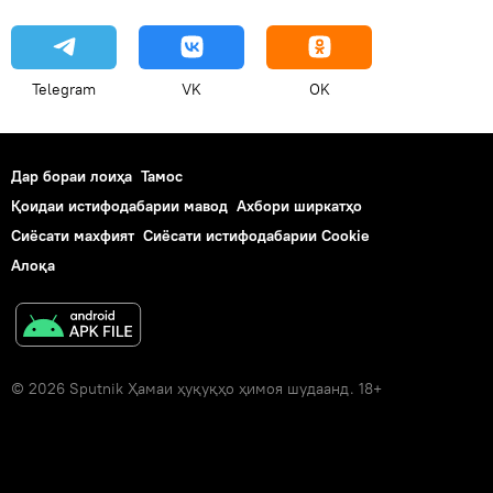
Telegram
VK
OK
Дар бораи лоиҳа
Тамос
Қоидаи истифодабарии мавод
Ахбори ширкатҳо
Сиёсати махфият
Сиёсати истифодабарии Cookie
Алоқа
© 2026 Sputnik Ҳамаи ҳуқуқҳо ҳимоя шудаанд. 18+