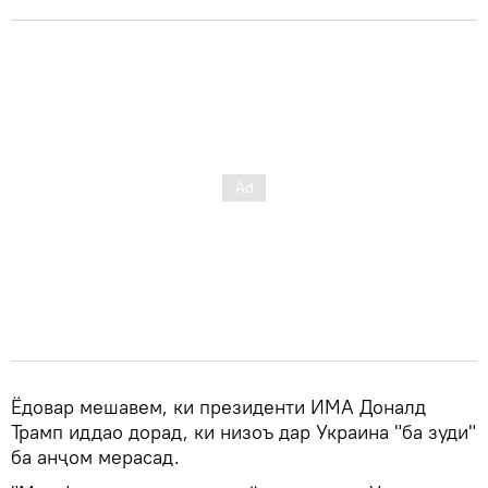
Ёдовар мешавем, ки президенти ИМА Доналд
Трамп иддао дорад, ки низоъ дар Украина "ба зуди"
ба анҷом мерасад.