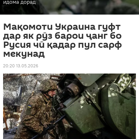
идома дорад
Мақомоти Украина гуфт
дар як рӯз барои ҷанг бо
Русия чӣ қадар пул сарф
мекунад
20:20 13.05.2026