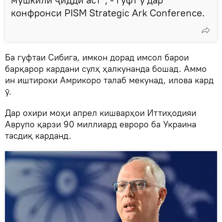
конфронси PISM Strategic Ark Conference.
Ба гуфтаи Сибига, имкон дорад имсол барои
барқарор кардани сулҳ ҳалкунанда бошад. Аммо
ин иштироки Амрикоро талаб мекунад, илова кард
ӯ.
Дар охири моҳи апрел кишварҳои Иттиҳодияи
Аврупо қарзи 90 миллиард евроро ба Украина
тасдиқ карданд.