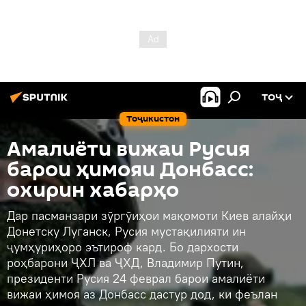
ТОҶ
Тоҷикистон
Амалиёти вижаи Русия
барои ҳимояи Донбасс:
охирин хабарҳо
Дар пасманзари зӯргӯиҳои мақомоти Киев алайҳи
Донетску Луганск, Русия мустақилияти ин
ҷумҳуриҳоро эътироф кард. Бо дархости
роҳбарони ҶХЛ ва ҶХД, Владимир Путин,
президенти Русия 24 феврал барои амалиёти
вижаи ҳимоя аз Донбасс дастур дод, ки феълан