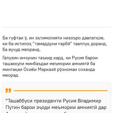
Ба гуфтаи ӯ, ин эҳтимолияти низоъро давлатҳое,
ки ба истилоҳ "тамаддуни ғарбӣ" тааллуқ доранд,
ба вуҷуд меоранд.
Галузин инчунин таъкид кард, ки Русия барои
ташаккули минбаъдаи меъмории амниятӣ ба
минтақаи Осиёи Марказӣ рӯзномаи созанда
меорад.
"Ташаббуси президенти Русия Владимир
Путин барои эҷоди меъмории амниятӣ дар