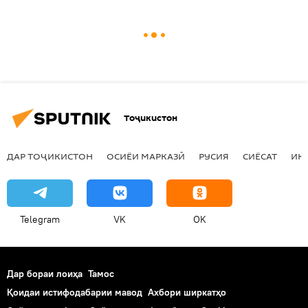
Тоҷикистон
ДАР ТОҶИКИСТОН
ОСИЁИ МАРКАЗӢ
РУСИЯ
СИЁСАТ
ИҚ
Telegram
VK
OK
Дар бораи лоиҳа
Тамос
Қоидаи истифодабарии мавод
Ахбори ширкатҳо