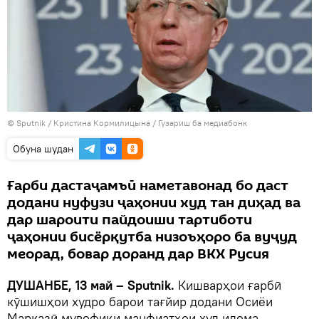
©
Sputnik
/ Кристина Кормилицына
/
Гузариш ба медиабонк
Обуна шудан
Ғарби дастаҷамъӣ наметавонад бо даст
додани нуфузи ҷаҳонии худ тан диҳад ва
дар шароити пайдоиши тартиботи
ҷаҳонии бисёрқутба низоъҳоро ба вуҷуд
меорад, бовар доранд дар ВКХ Русия
ДУШАНБЕ, 13 май – Sputnik.
Кишварҳои ғарбӣ
кӯшишҳои худро барои тағйир додани Осиёи
Марказӣ мувофиқи манфиатҳои худ идома