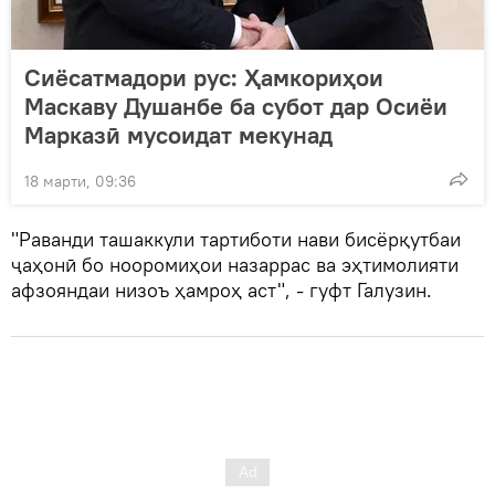
Сиёсатмадори рус: Ҳамкориҳои
Маскаву Душанбе ба субот дар Осиёи
Марказӣ мусоидат мекунад
18 марти, 09:36
"Раванди ташаккули тартиботи нави бисёрқутбаи
ҷаҳонӣ бо нооромиҳои назаррас ва эҳтимолияти
афзояндаи низоъ ҳамроҳ аст", - гуфт Галузин.