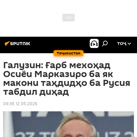
ТОҶ
Тоҷикистон
Галузин: Ғарб мехоҳад
Осиёи Марказиро ба як
макони таҳдидҳо ба Русия
табдил диҳад
09:35 12.05.2026