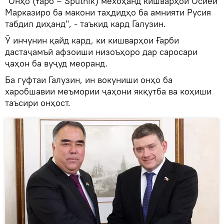
"Онҳо (Ғарб – Sputnik) мехоҳанд кишварҳои Осиёи
Марказиро ба макони таҳдидҳо ба амнияти Русия
табдил диҳанд", - таъкид кард Галузин.
Ӯ инчунин қайд кард, ки кишварҳои Ғарби
дастаҷамъӣ афзоиши низоъҳоро дар саросари
ҷаҳон ба вуҷуд меоранд.
Ба гуфтаи Галузин, ин вокуниши онҳо ба
харобшавии меъмории ҷаҳони якқутба ва коҳиши
таъсири онҳост.