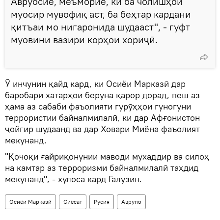
Авруосиё, меъморие, ки ба чолишҳои
муосир мувофиқ аст, ба беҳтар кардани
қитъаи мо нигаронида шудааст", - гуфт
муовини вазири корҳои хориҷӣ.
Ӯ инчунин қайд кард, ки Осиёи Марказӣ дар
баробари хатарҳои беруна қарор дорад, пеш аз
ҳама аз сабаби фаъолияти гурӯҳҳои гуногуни
террористии байналмилалӣ, ки дар Афғонистон
ҷойгир шудаанд ва дар Ховари Миёна фаъолият
мекунанд.
"Қочоқи ғайриқонунии маводи мухаддир ва силоҳ
на камтар аз терроризми байналмилалӣ таҳдид
мекунанд", - хулоса кард Галузин.
Осиёи Марказӣ
Сиёсат
Русия
Аврупо