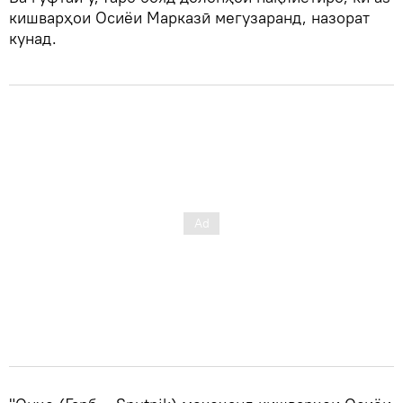
кишварҳои Осиёи Марказӣ мегузаранд, назорат
кунад.