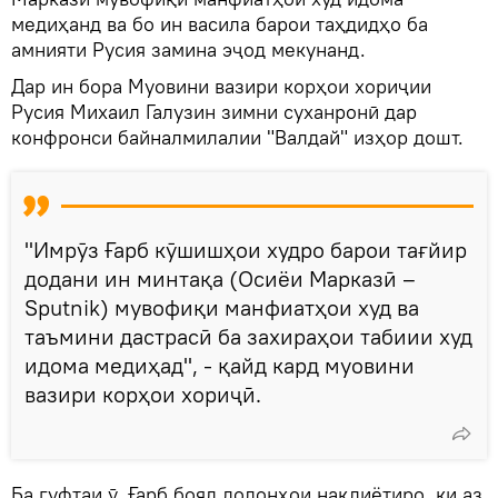
медиҳанд ва бо ин васила барои таҳдидҳо ба
амнияти Русия замина эҷод мекунанд.
Дар ин бора Муовини вазири корҳои хориҷии
Русия Михаил Галузин зимни суханронӣ дар
конфронси байналмилалии "Валдай" изҳор дошт.
"Имрӯз Ғарб кӯшишҳои худро барои тағйир
додани ин минтақа (Осиёи Марказӣ –
Sputnik) мувофиқи манфиатҳои худ ва
таъмини дастрасӣ ба захираҳои табиии худ
идома медиҳад", - қайд кард муовини
вазири корҳои хориҷӣ.
Ба гуфтаи ӯ, Ғарб бояд долонҳои нақлиётиро, ки аз