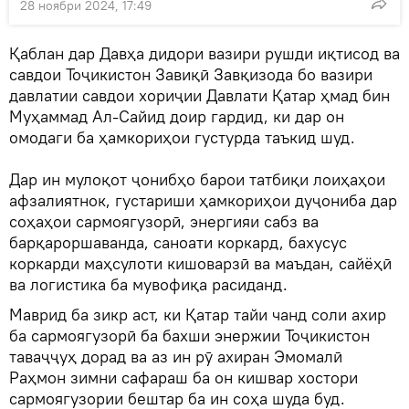
28 ноябри 2024, 17:49
Қаблан дар Давҳа дидори вазири рушди иқтисод ва
савдои Тоҷикистон Завиқӣ Завқизода бо вазири
давлатии савдои хориҷии Давлати Қатар ҳмад бин
Муҳаммад Ал-Сайид доир гардид, ки дар он
омодаги ба ҳамкориҳои густурда таъкид шуд.
Дар ин мулоқот ҷонибҳо барои татбиқи лоиҳаҳои
афзалиятнок, густариши ҳамкориҳои дуҷониба дар
соҳаҳои сармоягузорӣ, энергияи сабз ва
барқароршаванда, саноати коркард, бахусус
коркарди маҳсулоти кишоварзӣ ва маъдан, сайёҳӣ
ва логистика ба мувофиқа расиданд.
Маврид ба зикр аст, ки Қатар тайи чанд соли ахир
ба сармоягузорӣ ба бахши энержии Тоҷикистон
таваҷҷуҳ дорад ва аз ин рӯ ахиран Эмомалӣ
Раҳмон зимни сафараш ба он кишвар хостори
сармоягузории бештар ба ин соҳа шуда буд.