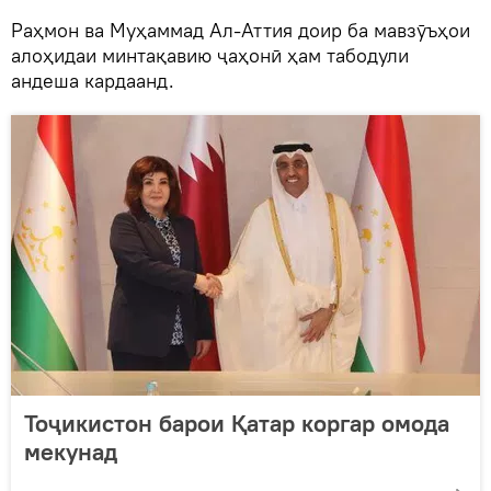
Раҳмон ва Муҳаммад Ал-Аттия доир ба мавзӯъҳои
алоҳидаи минтақавию ҷаҳонӣ ҳам табодули
андеша кардаанд.
Тоҷикистон барои Қатар коргар омода
мекунад