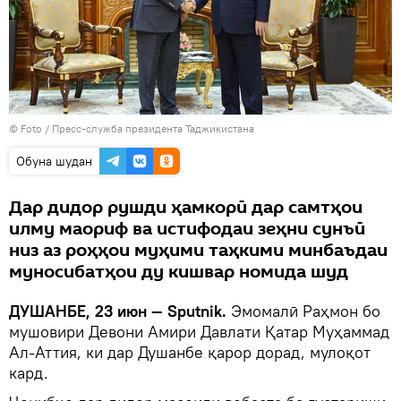
© Foto /
Пресс-служба президента Таджикистана
Обуна шудан
Дар дидор рушди ҳамкорӣ дар самтҳои
илму маориф ва истифодаи зеҳни сунъӣ
низ аз роҳҳои муҳими таҳкими минбаъдаи
муносибатҳои ду кишвар номида шуд
ДУШАНБЕ, 23 июн — Sputnik.
Эмомалӣ Раҳмон бо
мушовири Девони Амири Давлати Қатар Муҳаммад
Ал-Аттия, ки дар Душанбе қарор дорад, мулоқот
кард.