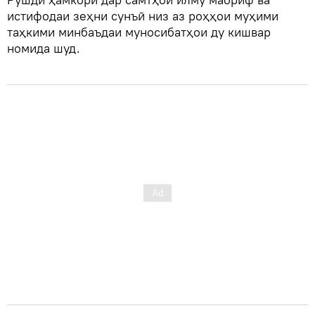
истифодаи зеҳни сунъӣ низ аз роҳҳои муҳими
таҳкими минбаъдаи муносибатҳои ду кишвар
номида шуд.