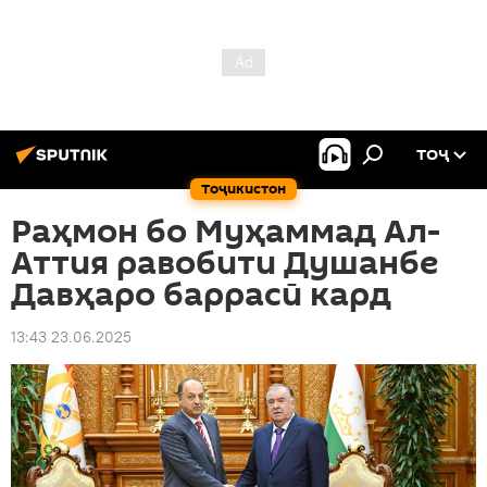
ТОҶ
Тоҷикистон
Раҳмон бо Муҳаммад Ал-
Аттия равобити Душанбе
Давҳаро баррасӣ кард
13:43 23.06.2025