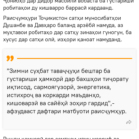
Ҷонибҳо дар дидор масоили вобаста ба густариши
робитаҳои ду кишварро баррасӣ кардаанд.
Раисҷумҳури Тоҷикистон сатҳи муносибатҳои
Душанбе ва Давҳаро баланд арзёбӣ намуда, аз
муҳтавои робитаҳо дар сатҳу зинаҳои гуногун, ба
хусус дар сатҳи олӣ, изҳори қаноат намуданд.
"Зимни суҳбат таваҷҷуҳи бештар ба
густариши ҳамкорӣ дар бахшҳои тиҷорату
иқтисод, сармоягузорӣ, энергетика,
истихроҷ ва коркарди маъданҳо,
кишоварзӣ ва сайёҳӣ зоҳир гардид",-
афзудааст дафтари матбуоти раисҷумҳур.
Рушди ҳамкорӣ дар самтҳои илму маориф ва