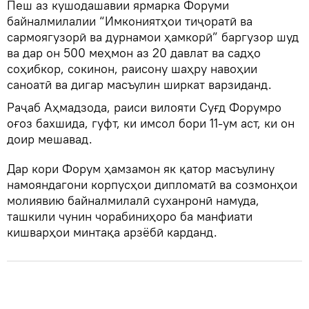
Пеш аз кушодашавии ярмарка Форуми
байналмилалии “Имкониятҳои тиҷоратӣ ва
сармоягузорӣ ва дурнамои ҳамкорӣ” баргузор шуд
ва дар он 500 меҳмон аз 20 давлат ва садҳо
соҳибкор, сокинон, раисону шаҳру навоҳии
саноатӣ ва дигар масъулин ширкат варзиданд.
Раҷаб Аҳмадзода, раиси вилояти Суғд Форумро
оғоз бахшида, гуфт, ки имсол бори 11-ум аст, ки он
доир мешавад.
Дар кори Форум ҳамзамон як қатор масъулину
намояндагони корпусҳои дипломатӣ ва созмонҳои
молиявию байналмилалӣ суханронӣ намуда,
ташкили чунин чорабиниҳоро ба манфиати
кишварҳои минтақа арзёбӣ карданд.