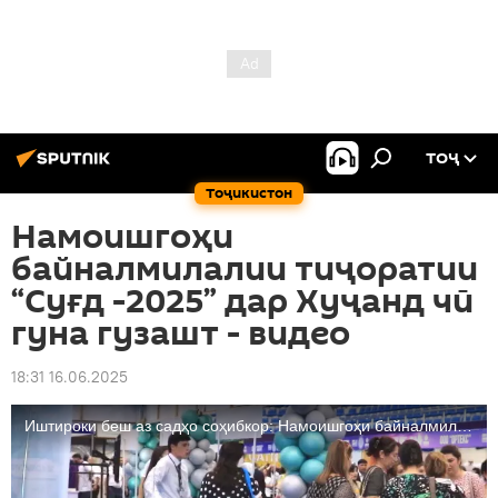
ТОҶ
Тоҷикистон
Намоишгоҳи
байналмилалии тиҷоратии
“Суғд -2025” дар Хуҷанд чӣ
гуна гузашт - видео
18:31 16.06.2025