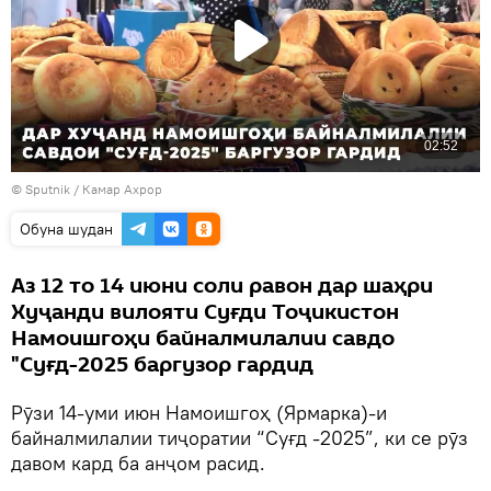
© Sputnik / Камар Ахрор
Обуна шудан
Аз 12 то 14 июни соли равон дар шаҳри
Хуҷанди вилояти Суғди Тоҷикистон
Намоишгоҳи байналмилалии савдо
"Суғд-2025 баргузор гардид
Рӯзи 14-уми июн Намоишгоҳ (Ярмарка)-и
байналмилалии тиҷоратии “Суғд -2025”, ки се рӯз
давом кард ба анҷом расид.