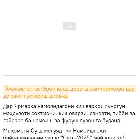
Тоҷикистон ва Эрон қасд доранд ҳамкориҳоро дар 
ду самт густариш диҳанд
Дар Ярмарка намояндагони кишварҳои гуногун
маҳсулоти сохтмонӣ, кишоварзӣ, саноатӣ, тиббӣ ва
ғайраро ба намоиш ва фурӯш гузошта буданд.
Мақомоти Суғд мегӯяд, ки Намоишгоҳи
байналмилалии савдо "Суғд-2025" майдони хуб