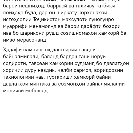
барои пешниҳод, баррасӣ ва таҳияву татбиқи
лоиҳаҳо буда, дар он ширкату корхонаҳои
истеҳсолии Тоҷикистон маҳсулоти гуногунро
муаррифӣ менамоянд ва барои дарёфти бозори
нав бо шарикони рушд созишномаҳои ҳамкорӣ ба
имзо мерасонанд.
Ҳадафи намоишгоҳ дастгирии савдои
байналмилалӣ, баланд бардоштани неруи
содиротӣ, тавсеаи ҳамкории судманд бо давлатҳои
хориҷии дуру наздик, ҷалби сармоя, воридсозии
технологияи нав, густариши ҳамкорӣ байни
давлатҳои минтақа ва созмонҳои байналмилалии
молиявӣ мебошад.