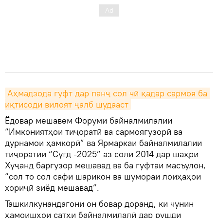
Аҳмадзода гуфт дар панҷ сол чӣ қадар сармоя ба 
иқтисоди вилоят ҷалб шудааст
Ёдовар мешавем Форуми байналмилалии
“Имкониятҳои тиҷоратӣ ва сармоягузорӣ ва
дурнамои ҳамкорӣ” ва Ярмаркаи байналмилалии
тиҷоратии “Суғд -2025” аз соли 2014 дар шаҳри
Хуҷанд баргузор мешавад ва ба гуфтаи масъулон,
“сол то сол сафи шарикон ва шумораи лоиҳаҳои
хориҷӣ зиёд мешавад”.
Ташкилкунандагони он бовар доранд, ки чунин
ҳамоишҳои сатҳи байналмилалӣ дар рушди