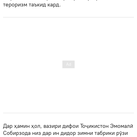
тероризм таъкид кард.
Дар ҳамин ҳол, вазири дифои Тоҷикистон Эмомалӣ
Собирзода низ дар ин дидор зимни табрики рӯзи