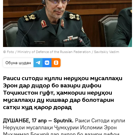
© Foto / Ministry of Defence of the Russian Federation / Savitskiy Vadim
Обуна шудан
Раиси ситоди кулли неруҳои мусаллаҳи
Эрон дар дидор бо вазири дифои
Тоҷикистон гуфт, ҳамкории неруҳои
мусаллаҳи ду кишвар дар болотарин
сатҳи худ қарор дорад
ДУШАНБЕ, 17 апр — Sputnik.
Раиси Ситоди кулли
Неруҳои мусаллаҳи Ҷумҳурии Исломии Эрон
Муҳаммад Боқирӣ дар дидор бо вазири дифои