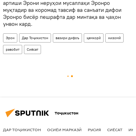
артиши Эрони неруҳои мусаллаҳи Эронро
муқтадир ва коромад тавсиф ва санъати дифои
Эронро бисёр пешрафта дар минтақа ва ҷаҳон
унвон кард.
Эрон
Дар Тоҷикистон
вазири дифоъ
ҳамкорӣ
низомӣ
равобит
Сиёсат
Тоҷикистон
ДАР ТОҶИКИСТОН
ОСИЁИ МАРКАЗӢ
РУСИЯ
СИЁСАТ
ИҚ