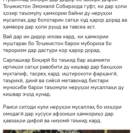
Тоҷикистон Эмомалӣ Собирзода гуфт, ки дар ҳоли
ҳозир таъомулу ҳамкории байни ду неруҳои
мусаллаҳ дар болотарин сатҳи худ қарор дорад ва
ҳамвора дар ҳоли рушд ва тавсеа аст.
Вай дар ин дидор илова кард, ки ҳамкории
муштарак бо Тоҷикистон барои мубориза бо
тероризм дар дастури кор қарор дорад.
Сарлашкар Боқирӣ бо таъкид бар аҳамияти
иртиқои сатҳи равобити ду кишвар дар бахшҳои
мухталиф, тасреҳ кард: иштирокоти фарҳангӣ,
таърихӣ, динӣ ва сиёсӣ метавонад бистари
муносибе барои таъомули неруҳои мусаллаҳи ду
кишвар эҷод кунад.
Раиси ситоди кули неруҳои мусаллаҳ бо изҳори
омодагӣ дар хусуси афзоиши ҳамкориҳо дар
ҳавзаҳои дифоӣ ва низомӣ таъкид кард.