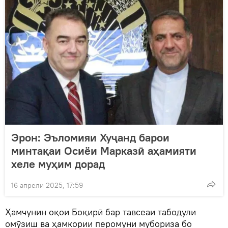
Эрон: Эъломияи Хуҷанд барои
минтақаи Осиёи Марказӣ аҳамияти
хеле муҳим дорад
16 апрели 2025, 17:59
Ҳамчунин оқои Боқирӣ бар тавсеаи табодули
омӯзиш ва ҳамкории перомуни мубориза бо