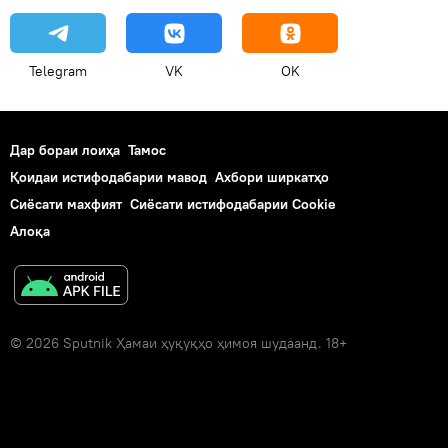
Telegram
VK
OK
Дар бораи лоиҳа
Тамос
Қоидаи истифодабарии мавод
Ахбори ширкатҳо
Сиёсати махфият
Сиёсати истифодабарии Cookie
Алоқа
© 2026 Sputnik Ҳамаи ҳуқуқҳо ҳимоя шудаанд. 18+