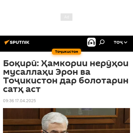
ТОҶ
Тоҷикистон
Боқирӣ: Ҳамкории нерӯҳои
мусаллаҳи Эрон ва
Тоҷикистон дар болотарин
сатҳ аст
09:36 17.04.2025