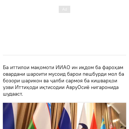
Ба иттилои мақомоти ИИАО ин иқдом ба фароҳам
овардани шароити мусоид барои пешбурди мол ба
бозори шарикон ва ҷалби сармоя ба кишварҳои
узви Иттиҳоди иқтисодии АвруОсиё нигаронида
шудааст.