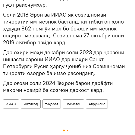
гуфт раисҷумҳур.
Соли 2018 Эрон ва ИИАО як созишномаи
тиҷоратии имтиёзнок бастанд, ки тибқи он ҳоло
ҳудуди 862 номгӯи мол бо боҷҳои имтиёзнок
содирот мешаванд. Созишнома 27 октябри соли
2019 эътибор пайдо кард.
Дар охири моҳи декабри соли 2023 дар ҷараёни
нишасти сарони ИИАО дар шаҳри Санкт-
Петербурги Русия ҳарду ҷониб низ Созишномаи
тиҷорати озодро ба имзо расонданд.
Дар оғози соли 2024 Теҳрон барои дарёфти
мақоми нозирӣ ба созмон дархост кард.
ИИАО
Иқтисод
тиҷорат
Покистон
АвруОсиё