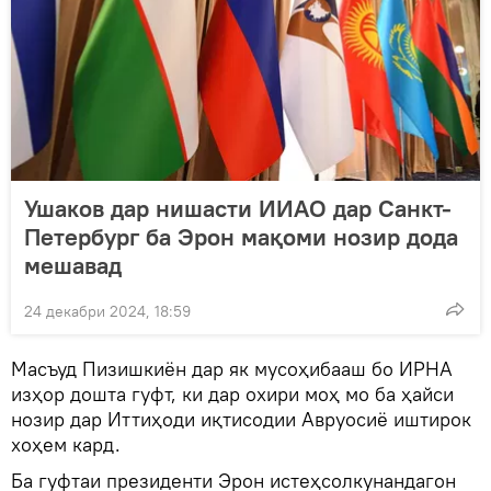
Ушаков дар нишасти ИИАО дар Санкт-
Петербург ба Эрон мақоми нозир дода
мешавад
24 декабри 2024, 18:59
Масъуд Пизишкиён дар як мусоҳибааш бо ИРНА
изҳор дошта гуфт, ки дар охири моҳ мо ба ҳайси
нозир дар Иттиҳоди иқтисодии Авруосиё иштирок
хоҳем кард.
Ба гуфтаи президенти Эрон истеҳсолкунандагон