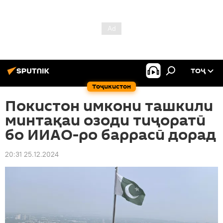
ТОҶ
Тоҷикистон
Покистон имкони ташкили
минтақаи озоди тиҷоратӣ
бо ИИАО-ро баррасӣ дорад
20:31 25.12.2024