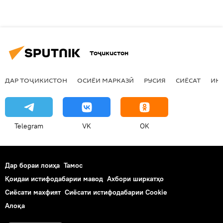
Тоҷикистон
ДАР ТОҶИКИСТОН
ОСИЁИ МАРКАЗӢ
РУСИЯ
СИЁСАТ
ИҚ
Telegram
VK
OK
Дар бораи лоиҳа
Тамос
Қоидаи истифодабарии мавод
Ахбори ширкатҳо
Сиёсати махфият
Сиёсати истифодабарии Cookie
Алоқа