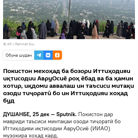
© AP /
Rahmat Gul
Обуна шудан
Покистон мехоҳад ба бозори Иттиҳодияи
иқтисодии АвруОсиё роҳ ёбад ва ба ҳамин
хотир, иқдоми аввалаш ин таъсиси митақи
озоди тиҷоратӣ бо ин Иттиҳодияи хоҳад
буд
ДУШАНБЕ, 25 дек — Sputnik.
Покистон дар
мавриди таъсиси минтақаи озоди тиҷоратӣ бо
Иттиҳодияи иқтисодии АвруОсиё (ИИАО)
музокира хоҳад кард.