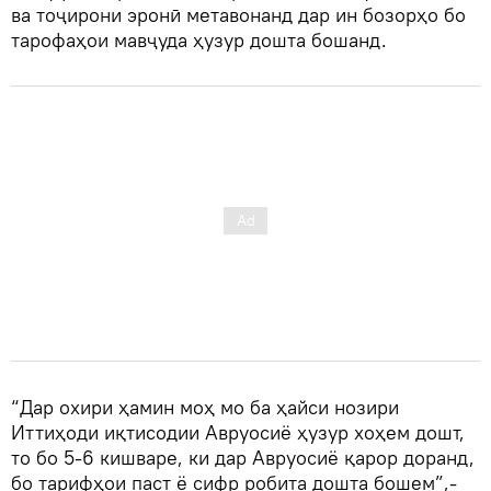
ва тоҷирони эронӣ метавонанд дар ин бозорҳо бо
тарофаҳои мавҷуда ҳузур дошта бошанд.
“Дар охири ҳамин моҳ мо ба ҳайси нозири
Иттиҳоди иқтисодии Авруосиё ҳузур хоҳем дошт,
то бо 5-6 кишваре, ки дар Авруосиё қарор доранд,
бо тарифҳои паст ё сифр робита дошта бошем”,-