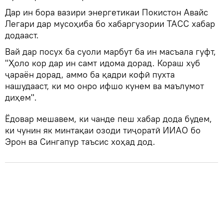
Дар ин бора вазири энергетикаи Покистон Авайс
Легари дар мусоҳиба бо хабаргузории ТАСС хабар
додааст.
Вай дар посух ба суоли марбут ба ин масъала гуфт,
"Ҳоло кор дар ин самт идома дорад. Кораш хуб
ҷараён дорад, аммо ба қадри кофӣ пухта
нашудааст, ки мо онро ифшо кунем ва маълумот
диҳем".
Ёдовар мешавем, ки чанде пеш хабар дода будем,
ки чунин як минтақаи озоди тиҷоратӣ ИИАО бо
Эрон ва Сингапур таъсис хоҳад дод.