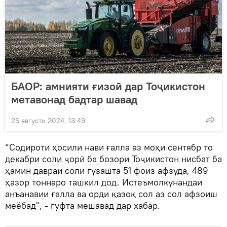
БАОР: амнияти ғизоӣ дар Тоҷикистон
метавонад бадтар шавад
26 августи 2024, 13:49
“Содироти ҳосили нави ғалла аз моҳи сентябр то
декабри соли ҷорӣ ба бозори Тоҷикистон нисбат ба
ҳамин давраи соли гузашта 51 фоиз афзуда, 489
ҳазор тоннаро ташкил дод. Истеъмолкунандаи
анъанавии ғалла ва орди қазоқ сол аз сол афзоиш
меёбад", - гуфта мешавад дар хабар.