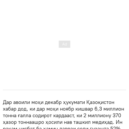
Дар авоили моҳи декабр ҳукумати Қазоқистон
хабар дод, ки дар моҳи ноябр кишвар 6,3 миллион
тонна ғалла содирот кардааст, ки 2 миллиону 370
ҳазор тоннаашро ҳосили нав ташкил медиҳад. Ин
рақам нисбат ба ҳамин давраи соли гузашта 52%