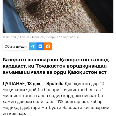
©
Sputnik
/ Алексей Майшев
/
Гузариш ба медиабонк
Обуна шудан
Вазорати кишоварзии Қазоқистон таъкид
кардааст, ки Тоҷикистон воридкунандаи
анъанавии ғалла ва орди Қазоқистон аст
ДУШАНБЕ, 13 дек — Sputnik.
Қазоқистон дар 10
моҳи соли ҷорӣ ба бозори Тоҷикистон беш аз 1
миллион тонна ғалла содир кард, ки нисбат ба
ҳамин давраи соли қабл 11% бештар аст, хабар
медиҳад дафтари матбуоти Вазорати кишоварзии
ин кишвар.