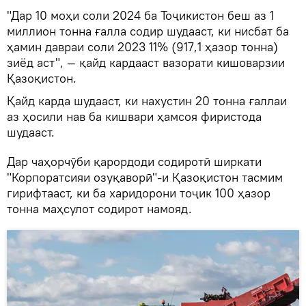
"Дар 10 моҳи соли 2024 ба Тоҷикистон беш аз 1
миллион тонна ғалла содир шудааст, ки нисбат ба
ҳамин давраи соли 2023 11% (917,1 ҳазор тонна)
зиёд аст", — қайд кардааст вазорати кишоварзии
Қазоқистон.
Қайд карда шудааст, ки нахустин 20 тонна ғаллаи
аз ҳосили нав ба кишвари ҳамсоя фиристода
шудааст.
Дар чаҳорчӯби қарордоди содиротӣ ширкати
"Корпоратсияи озуқаворӣ"-и Қазоқистон тасмим
гирифтааст, ки ба харидорони тоҷик 100 ҳазор
тонна маҳсулот содирот намояд.