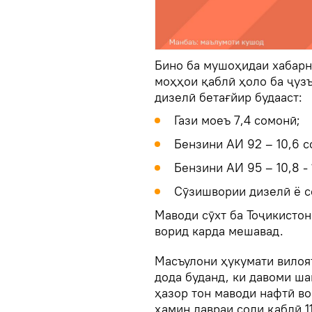
Бино ба мушоҳидаи хабарн
моҳҳои қаблӣ ҳоло ба ҷузъ
дизелӣ бетағйир будааст:
Гази моеъ 7,4 сомонӣ;
Бензини АИ 92 – 10,6 с
Бензини АИ 95 – 10,8 - 
Сӯзишвории дизелӣ ё сол
Маводи сӯхт ба Тоҷикистон
ворид карда мешавад.
Масъулони ҳукумати вилоя
дода буданд, ки давоми ша
ҳазор тон маводи нафтӣ во
ҳамин давраи соли қаблӣ 1