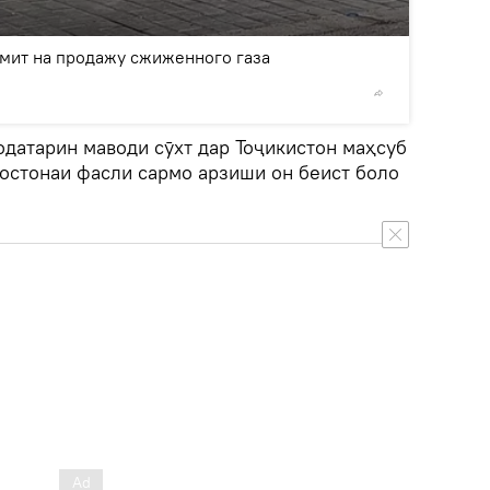
2
/4
имит на продажу сжиженного газа
© Sputnik
одатарин маводи сӯхт дар Тоҷикистон маҳсуб
 остонаи фасли сармо арзиши он беист боло