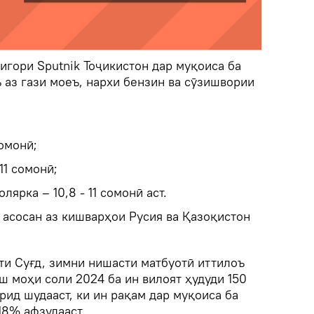
игори Sputnik Тоҷикистон дар муқоиса ба
 аз гази моеъ, нархи бензин ва сӯзишвории
омонӣ;
11 сомонӣ;
ярка – 10,8 - 11 сомонӣ аст.
 асосан аз кишварҳои Русия ва Қазоқистон
ти Суғд, зимни нишасти матбуотӣ иттилоъ
ш моҳи соли 2024 ба ин вилоят ҳудуди 150
рид шудааст, ки ин рақам дар муқоиса ба
18% афзудааст.