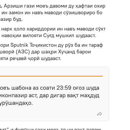
.
Арзиши гази моеъ давоми ду ҳафтаи охир
То ин замон ин навъ маводи сӯзишвориро бо
азир буд.
 нарх ҳоло хариддории ин навъ маводи сӯхт
 навоҳии вилояти Суғд мушкил шудааст.
ори Sputnik Тоҷикистон ду рӯз ба ин тараф
шворӣ (АЗС) дар шаҳри Хуҷанд барои
яти реҷавӣ ҷорӣ шудааст.
оеъ шабона аз соати 23:59 оғоз шуда
мконпазир аст, дар дигар вақт маҳдуд
фурӯшандаҳо.
мит” и фурӯши гази моеъ то чи вақт давом