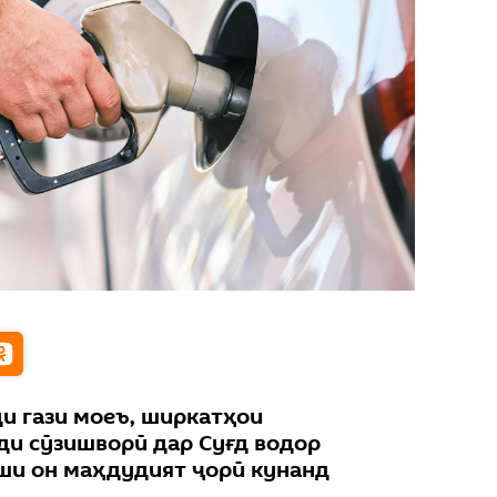
ди гази моеъ, ширкатҳои
и сӯзишворӣ дар Суғд водор
ши он маҳдудият ҷорӣ кунанд