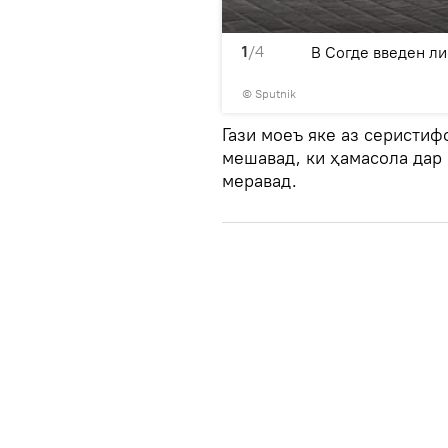
1
/4
женного газа
В Согде введен л
© Sputnik
Гази моеъ яке аз серистиф
мешавад, ки ҳамасола дар
меравад.