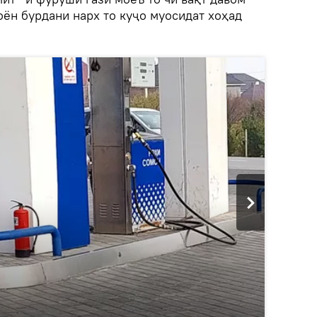
оён бурдани нарх то куҷо муосидат хоҳад