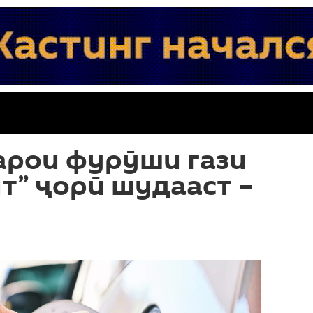
арои фурӯши гази
т” ҷорӣ шудааст –