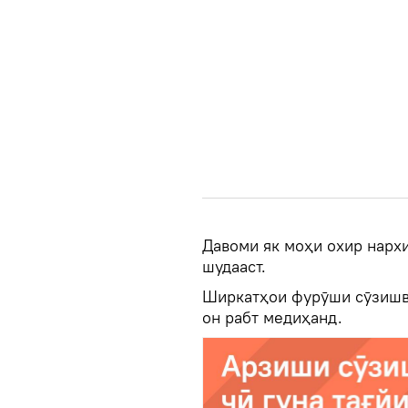
Давоми як моҳи охир нархи
шудааст.
Ширкатҳои фурӯши сӯзишво
он рабт медиҳанд.