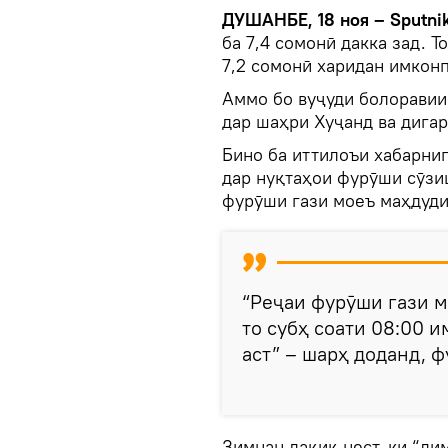
ДУШАНБЕ, 18 ноя – Sputnik
ба 7,4 сомонӣ дакка зад. 
7,2 сомонӣ харидан имконп
Аммо бо вуҷуди болоравии
дар шаҳри Хуҷанд ва дигар
Бино ба иттилоъи хабарниг
дар нуқтаҳои фурӯши сӯзи
фурӯши гази моеъ маҳдуди
“Реҷаи фурӯши гази м
то субҳ соати 08:00 и
аст” – шарҳ доданд, 
Зимнан дақиқ нест, ки “ли