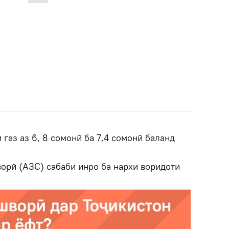
 газ аз 6, 8 сомонӣ ба 7,4 сомонӣ баланд
рӣ (АЗС) сабаби инро ба нархи воридоти