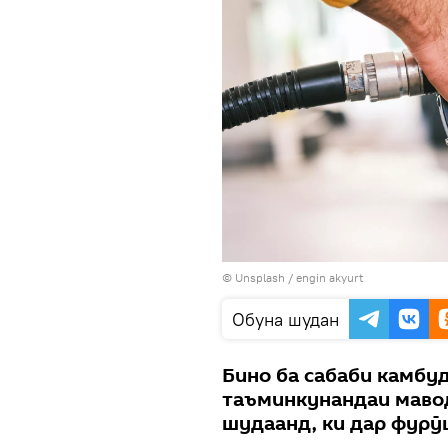
© Unsplash / engin akyurt
Обуна шудан
Бино ба сабаби камбу
таъминкунандаи мавод
шудаанд, ки дар фурӯ