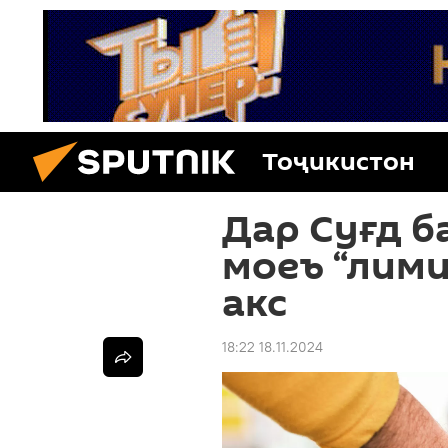
Тоҷикистон
Дар Суғд б
моеъ “лими
акс
18:22 18.11.2024