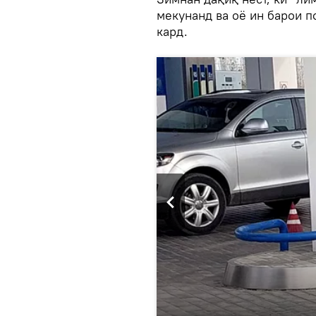
мекунанд ва оё ин барои п
кард.