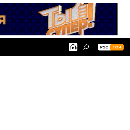
РУС
ТОҶ