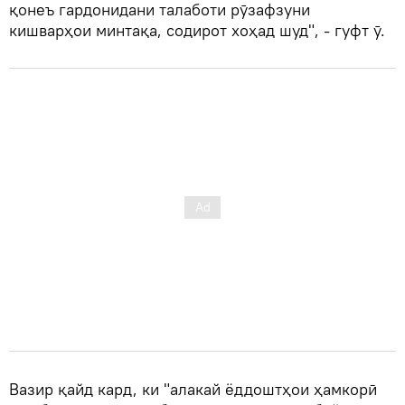
қонеъ гардонидани талаботи рӯзафзуни
кишварҳои минтақа, содирот хоҳад шуд", - гуфт ӯ.
Вазир қайд кард, ки "алакай ёддоштҳои ҳамкорӣ