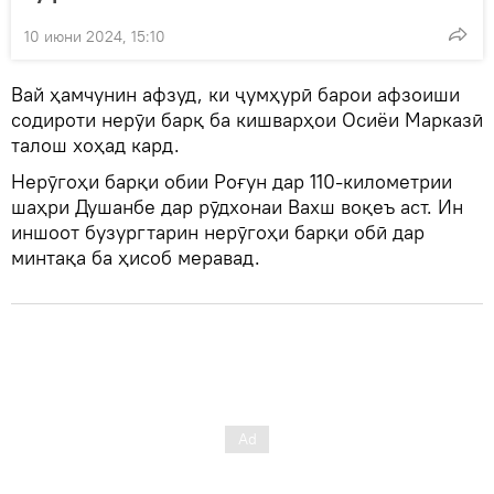
10 июни 2024, 15:10
Вай ҳамчунин афзуд, ки ҷумҳурӣ барои афзоиши
содироти нерӯи барқ ​​ба кишварҳои Осиёи Марказӣ
талош хоҳад кард.
Нерӯгоҳи барқи обии Роғун дар 110-километрии
шаҳри Душанбе дар рӯдхонаи Вахш воқеъ аст. Ин
иншоот бузургтарин нерӯгоҳи барқи обӣ дар
минтақа ба ҳисоб меравад.