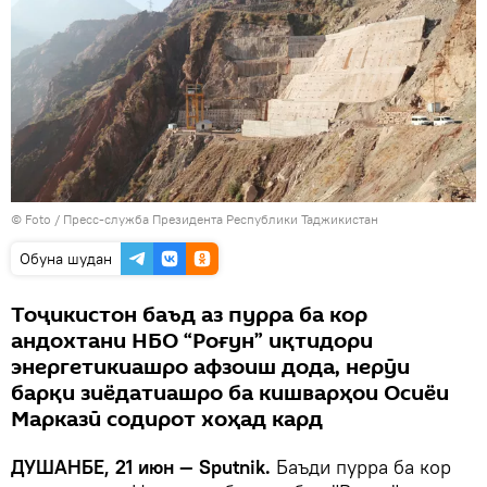
© Foto /
Пресс-служба Президента Республики Таджикистан
Обуна шудан
Тоҷикистон баъд аз пурра ба кор
андохтани НБО “Роғун” иқтидори
энергетикиашро афзоиш дода, нерӯи
барқи зиёдатиашро ба кишварҳои Осиёи
Марказӣ содирот хоҳад кард
ДУШАНБЕ, 21 июн — Sputnik.
Баъди пурра ба кор