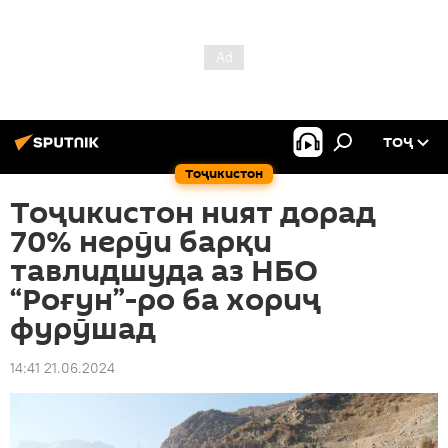
ТОҶ
Тоҷикистон
Тоҷикистон ният дорад
70% нерӯи барқи
тавлидшуда аз НБО
“Роғун”-ро ба хориҷ
фурӯшад
14:41 21.06.2024