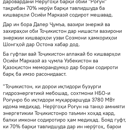
даровардани Неругоҳи барқи обии "Роғун"
тақрибан 70% нерӯи барқи тавлидшуда ба
кишварҳои Осиёи Марказӣ содирот мешавад.
Дар ин бора Далер Ҷумъа, вазири энержӣ ва
захираҳои оби Тоҷикистон дар нишасти вазирони
энержии кишварҳои узви Созмони ҳамкориҳои
Шонгҳой дар Остона хабар дод.
Ба гуфтаи вай Тоҷикистон аллакай бо кишварҳои
Осиёи Марказӣ аз ҷумла Узбекистон ва
Қазоқистон меморандумҳо дар бораи содироти
барқ ба имзо расонидааст.
"Тоҷикистон, ки дорои иқтидори бузурги
гидроэнергетикӣ мебошад, сохтмони НБО-и
Роғунро бо иқтидори муқарраршуда 3780 МВт
идома медиҳад. Нерӯгоҳи Роғун на танҳо амнияти
энергетикии Тоҷикистонро таъмин хоҳад кард,
балки имкони содиротиро ҳам медиҳад. Бояд гуфт,
ки 70% барқи тавлидшуда дар ин нерӯгоҳ, барои