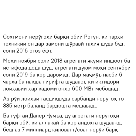
Сохтмони нерӯгоҳи барқи обии Роғун, ки тарҳи
техникии он дар замони шӯравӣ таҳия шуда буд,
соли 2016 оғоз ёфт.
Моҳи ноябри соли 2018 агрегати якуми иншоот ба
истифода дода шуд, агрегати дуюм моҳи сентябри
соли 2019 ба кор даромад. Дар маҷмӯъ насби 6
чарха ба нақша гирифта шудааст, ки иқтидори
лоиҳавии ҳар кадоми онҳо 600 МВт мебошад.
Аз рӯи лоиҳаи тасдиқшуда сарбанди неругоҳ то
335 метр баланд бардошта мешавад.,
Ба гуфтаи Далер Ҷумъа, ду агрегати неругоҳи
барқи обӣ, ки аллакай ба кор андохта шудаанд,
беш аз 7 миллиард киловатт/соат нерӯи барқ ​​