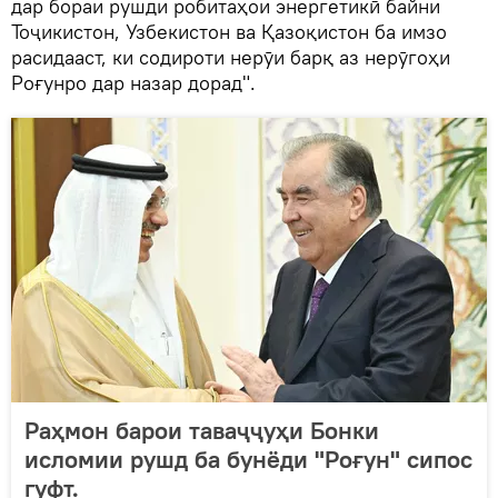
дар бораи рушди робитаҳои энергетикӣ байни
Тоҷикистон, Узбекистон ва Қазоқистон ба имзо
расидааст, ки содироти нерӯи барқ аз нерӯгоҳи
Роғунро дар назар дорад".
Раҳмон барои таваҷҷуҳи Бонки
исломии рушд ба бунёди "Роғун" сипос
гуфт.