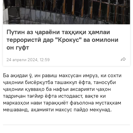
Путин аз ҷараёни таҳқиқи ҳамлаи
террористӣ дар "Крокус" ва омилони
он гуфт
24 апрели 2024, 12:59
Ба ақидаи ӯ, ин равиш махсусан имруз, ки сохти
ҷаҳонии бисёрқутба ташаккул ёфта, таносуби
ҷаҳонии қувваҳо ба нафъи аксарияти ҷаҳон
тадриҷан тағйир ёфта истодааст, вақте ки
марказҳои нави тараққиёт фаъолона мустаҳкам
мешаванд, аҳамияти махсус пайдо мекунад.