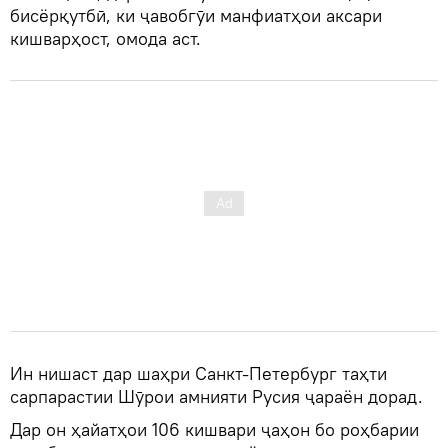
бисёрқутбӣ, ки ҷавобгӯи манфиатҳои аксари
кишварҳост, омода аст.
Ин нишаст дар шаҳри Санкт-Петербург таҳти
сарпарастии Шӯрои амнияти Русия ҷараён дорад.
Дар он ҳайатҳои 106 кишвари ҷаҳон бо роҳбарии