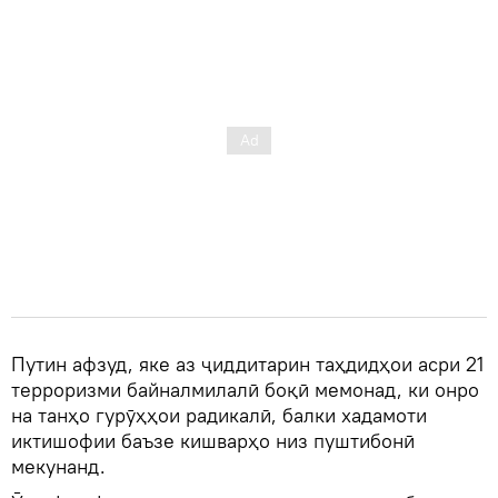
Путин афзуд, яке аз ҷиддитарин таҳдидҳои асри 21
терроризми байналмилалӣ боқӣ мемонад, ки онро
на танҳо гурӯҳҳои радикалӣ, балки хадамоти
иктишофии баъзе кишварҳо низ пуштибонӣ
мекунанд.