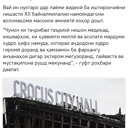
Вай ин нуктаро дар паёми видеоӣ ба иштирокчиёни
нишасти XII байналмилалии намояндагони
воломақоми масоили амниятӣ изҳор дошт.
"Чунон ки таҷрибаи таърихӣ нишон медиҳад,
кишварҳое, ки ҳуввияти миллӣ ва асолати мардуми
худро ҳифз намуда, хотираи аҷдодони худро
гиромӣ доранд ва ҳамзамон ба фарҳангу
анъанаҳои дигар эҳтиром мегузоранд, пайваста ва
мустақилона рушд мекунанд", - гуфт роҳбари
давлат.