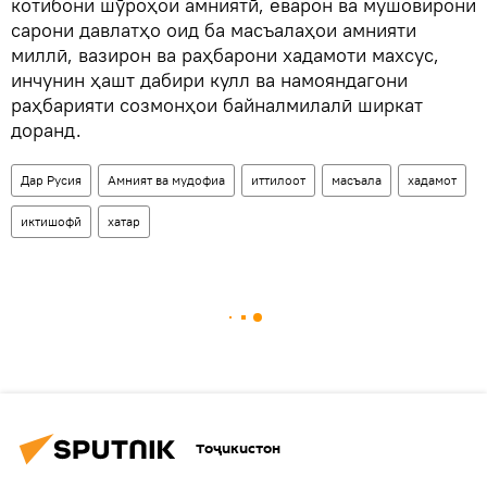
котибони шӯроҳои амниятӣ, ёварон ва мушовирони
сарони давлатҳо оид ба масъалаҳои амнияти
миллӣ, вазирон ва раҳбарони хадамоти махсус,
инчунин ҳашт дабири кулл ва намояндагони
раҳбарияти созмонҳои байналмилалӣ ширкат
доранд.
Дар Русия
Амният ва мудофиа
иттилоот
масъала
хадамот
иктишофӣ
хатар
Тоҷикистон