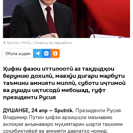
©
Sputnik
/ POOL
/
Гузариш ба медиабонк
Обуна шудан
Ҳифзи фазои иттилоотӣ аз таҳдидҳои
берунию дохилӣ, мавзӯи дигари марбути
таъмини амнияти миллӣ, суботи иҷтимоӣ
ва рушди иқтисодӣ мебошад, гуфт
президенти Русия
ДУШАНБЕ, 24 апр — Sputnik.
Президенти Русия
Владимир Путин ҳифзи арзишҳои маънавию
ахлоқии анъанавиро муҳимтарин шарти таҳкими
соҳибихтиёрӣ ва амнияти давлатҳо номид.