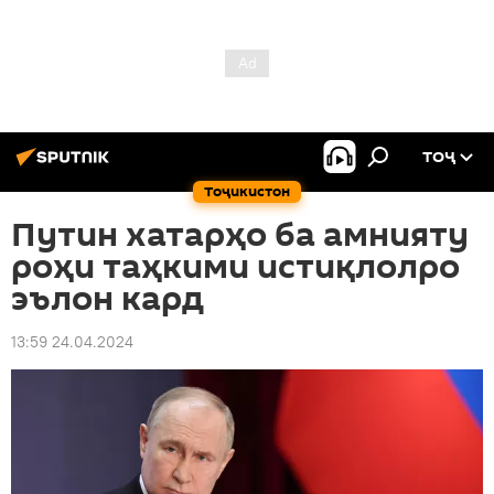
ТОҶ
Тоҷикистон
Путин хатарҳо ба амнияту
роҳи таҳкими истиқлолро
эълон кард
13:59 24.04.2024