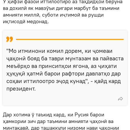
Ӯ ҳифзи фазои иттилоотиро аз таҳдидҳои беруна
ва дохилӣ як мавзӯъи дигари марбут ба таъмини
амнияти миллӣ, суботи иҷтимоӣ ва рушди
иқтисодӣ медонад.
"Мо итминони комил дорем, ки ҷомеаи
ҷаҳонӣ бояд ба таври мунтазам ва пайваста
меъёрҳо ва принсипҳои ягона, аз ҷиҳати
ҳуқуқӣ ҳатмӣ барои рафтори давлатҳо дар
соҳаи иттилоотро эҷод кунад", - қайд кард
президент.
Дар хотима ӯ таъкид кард, ки Русия барои
ҳамкории зич дар таъмини амнияти ҷаҳонӣ ва
минтақавӣ, дар ташаккули низоми нави ҷаҳонии