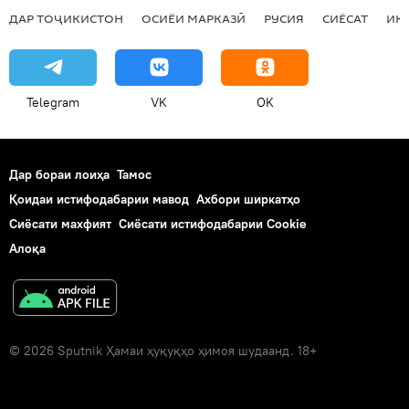
ДАР ТОҶИКИСТОН
ОСИЁИ МАРКАЗӢ
РУСИЯ
СИЁСАТ
ИҚ
Telegram
VK
OK
Дар бораи лоиҳа
Тамос
Қоидаи истифодабарии мавод
Ахбори ширкатҳо
Сиёсати махфият
Сиёсати истифодабарии Cookie
Алоқа
© 2026 Sputnik Ҳамаи ҳуқуқҳо ҳимоя шудаанд. 18+