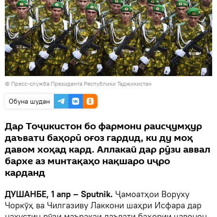
©
Пресс-служба Президента Республики Таджикистан
Обуна шудан
Дар Тоҷикистон бо фармони раисҷумҳур
даъвати баҳорӣ оғоз гардид, ки ду моҳ
давом хоҳад кард. Аллакай дар рӯзи аввал
бархе аз минтақаҳо нақшаро иҷро
карданд
ДУШАНБЕ, 1 апр – Sputnik.
Ҷамоатҳои Воруху
Чоркӯҳ ва Чилгазиву Лаккони шаҳри Исфара дар
нахустин рӯзи маъракаи даъвати баҳории ҷавонон