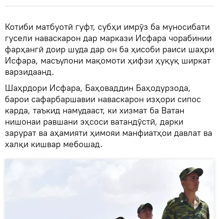
Котиби матбуотӣ гуфт, субҳи имрӯз ба муносибати
гусели наваскарон дар маркази Исфара чорабинии
фарҳангӣ доир шуда дар он ба ҳисоби раиси шаҳри
Исфара, масъулони мақомоти ҳифзи ҳуқуқ ширкат
варзидаанд.
Шаҳрдори Исфара, Баҳоваддин Баҳодурзода,
барои сафарбаршавии наваскарон изҳори сипос
карда, таъкид намудааст, ки хизмат ба Ватан
нишонаи равшани эҳсоси ватандӯстӣ, дарки
зарурат ва аҳамияти ҳимояи манфиатҳои давлат ва
халқи кишвар мебошад.