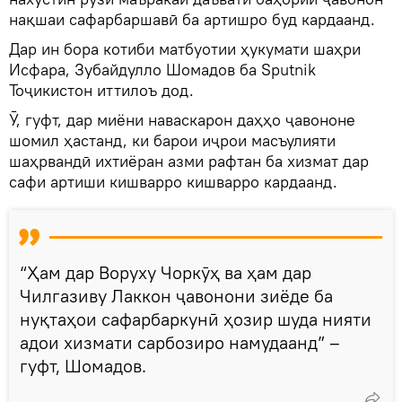
нақшаи сафарбаршавӣ ба артишро буд кардаанд.
Дар ин бора котиби матбуотии ҳукумати шаҳри
Исфара, Зубайдулло Шомадов ба Sputnik
Тоҷикистон иттилоъ дод.
Ӯ, гуфт, дар миёни наваскарон даҳҳо ҷавононе
шомил ҳастанд, ки барои иҷрои масъулияти
шаҳрвандӣ ихтиёран азми рафтан ба хизмат дар
сафи артиши кишварро кишварро кардаанд.
“Ҳам дар Воруху Чоркӯҳ ва ҳам дар
Чилгазиву Лаккон ҷавонони зиёде ба
нуқтаҳои сафарбаркунӣ ҳозир шуда нияти
адои хизмати сарбозиро намудаанд” –
гуфт, Шомадов.