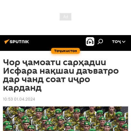
ТОҶ
Тоҷикистон
Чор ҷамоати сарҳадии
Исфара нақшаи даъватро
дар чанд соат иҷро
карданд
10:53 01.04.2024