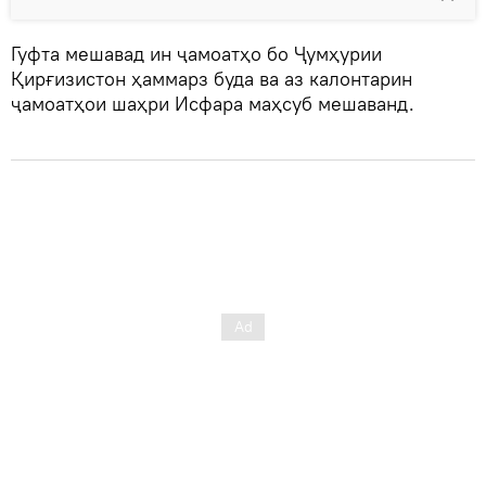
Гуфта мешавад ин ҷамоатҳо бо Ҷумҳурии
Қирғизистон ҳаммарз буда ва аз калонтарин
ҷамоатҳои шаҳри Исфара маҳсуб мешаванд.