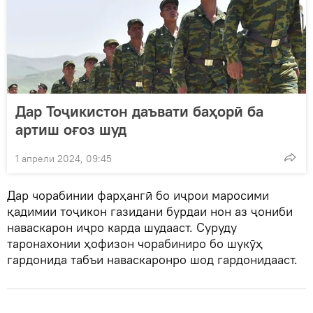
Дар Тоҷикистон даъвати баҳорӣ ба
артиш оғоз шуд
1 апрели 2024, 09:45
Дар чорабинии фарҳангӣ бо иҷрои маросими
қадимии тоҷикон газидани бурдаи нон аз ҷониби
наваскарон иҷро карда шудааст. Суруду
таронахонии ҳофизон чорабиниро бо шукӯҳ
гардонида табъи наваскаронро шод гардонидааст.