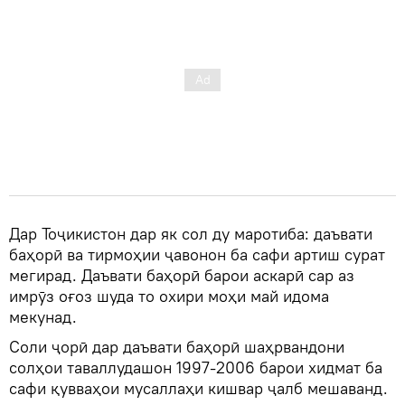
Дар Тоҷикистон дар як сол ду маротиба: даъвати
баҳорӣ ва тирмоҳии ҷавонон ба сафи артиш сурат
мегирад. Даъвати баҳорӣ барои аскарӣ сар аз
имрӯз оғоз шуда то охири моҳи май идома
мекунад.
Соли ҷорӣ дар даъвати баҳорӣ шаҳрвандони
солҳои таваллудашон 1997-2006 барои хидмат ба
сафи қувваҳои мусаллаҳи кишвар ҷалб мешаванд.