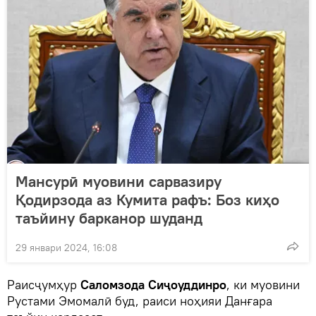
Мансурӣ муовини сарвазиру
Қодирзода аз Кумита рафъ: Боз киҳо
таъйину барканор шуданд
29 январи 2024, 16:08
Раисҷумҳур
Саломзода Сиҷоуддинро
, ки муовини
Рустами Эмомалӣ буд, раиси ноҳияи Данғара