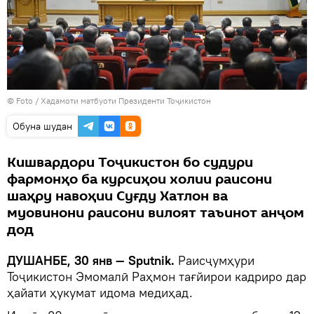
© Foto / Хадамоти матбуоти Президенти Тоҷикистон
Обуна шудан
Кишвардори Тоҷикистон бо судури
фармонҳо ба курсиҳои холии раисони
шаҳру навоҳии Суғду Хатлон ва
муовинони раисони вилоят таъинот анҷом
дод
ДУШАНБЕ, 30 янв — Sputnik.
Раисҷумҳури
Тоҷикистон Эмомалӣ Раҳмон тағйирои кадриро дар
ҳайати ҳукумат идома медиҳад.