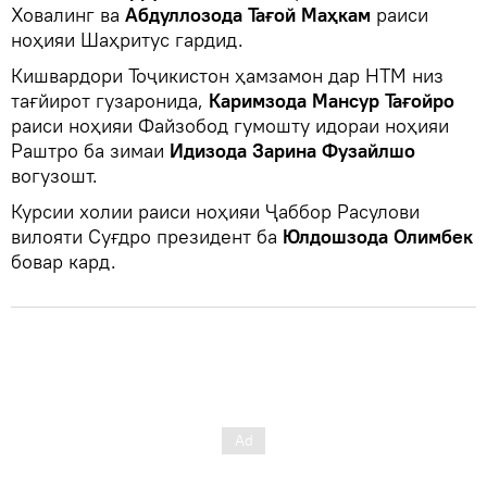
Ховалинг ва
Абдуллозода Тағой Маҳкам
раиси
ноҳияи Шаҳритус гардид.
Кишвардори Тоҷикистон ҳамзамон дар НТМ низ
тағйирот гузаронида,
Каримзода Мансур Тағойро
раиси ноҳияи Файзобод гумошту идораи ноҳияи
Раштро ба зимаи
Идизода Зарина Фузайлшо
вогузошт.
Курсии холии раиси ноҳияи Ҷаббор Расулови
вилояти Суғдро президент ба
Юлдошзода Олимбек
бовар кард.