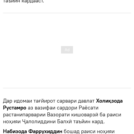
таъйин кардааст.
Дар идомаи тағйирот сарвари давлат
Холиқзода
Рустамро
аз вазифаи сардори Раёсати
растанипарварии Вазорати кишоварзӣ ба раиси
ноҳияи Ҷалолиддини Балхӣ таъйин кард.
Набизода Фаррухиддин
бошад раиси ноҳияи