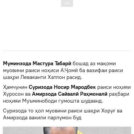
Муминзода Мастура Табарӣ
бошад аз мақоми
муовини раиси ноҳиси А.Ҷомӣ ба вазифаи раиси
шаҳри Леваканти Хатлон расид.
Ҳамчунин
Суризода Носир Мародбек
раиси ноҳияи
Хуросон ва
Амирзода Сайвалӣ Раҳмоналӣ
раҳбари
ноҳияи Муъминободи гумошта шудаанд.
Суризода то ҳол муовини раиси шаҳри Хоруғ ва
Амирзода вакили парлумон буд