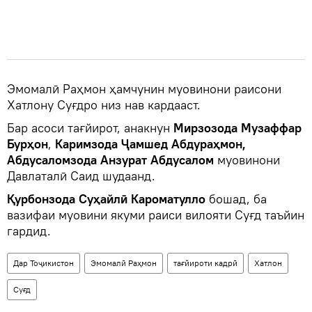
Эмомалӣ Раҳмон ҳамчунин муовинони раисони
Хатлону Суғдро низ нав кардааст.
Бар асоси тағйирот, анакнун
Мирзозода Музаффар
Бурҳон
,
Каримзода Ҷамшед Абдураҳмон,
Абдусаломзода Анзурат Абдусалом
муовинони
Давлаталӣ Саид шудаанд.
Қурбонзода Суҳайлӣ Кароматулло
бошад, ба
вазифаи муовини якуми раиси вилояти Суғд таъйин
гардид.
Дар Тоҷикистон
Эмомалӣ Раҳмон
тағйироти кадрӣ
Хатлон
Суғд