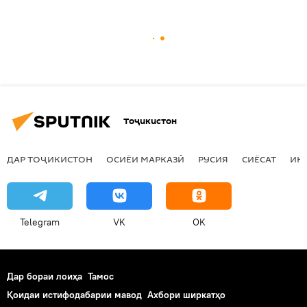
Тоҷикистон
ДАР ТОҶИКИСТОН
ОСИЁИ МАРКАЗӢ
РУСИЯ
СИЁСАТ
ИҚ
Telegram
VK
OK
Дар бораи лоиҳа
Тамос
Қоидаи истифодабарии мавод
Ахбори ширкатҳо