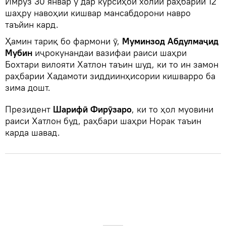
Имрӯз 30 январ ӯ дар курсиҳои холии раҳбарии 12
шаҳру навоҳии кишвар мансабдорони навро
таъйин кард.
Ҳамин тариқ бо фармони ӯ,
Муминзод Абдулмаҷид
Мубин
иҷрокунандаи вазифаи раиси шаҳри
Бохтари вилояти Хатлон таъин шуд, ки то ин замон
раҳбарии Хадамоти зиддиинҳисории кишварро ба
зима дошт.
Президент
Шарифӣ Фирӯзаро
, ки то ҳол муовини
раиси Хатлон буд, раҳбари шаҳри Норак таъин
карда шавад.