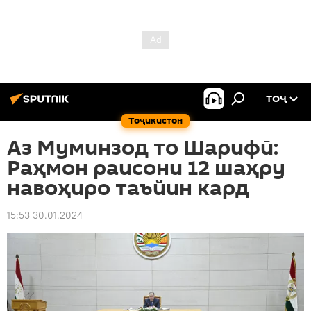
ТОҶ
Тоҷикистон
Аз Муминзод то Шарифӣ:
Раҳмон раисони 12 шаҳру
навоҳиро таъйин кард
15:53 30.01.2024