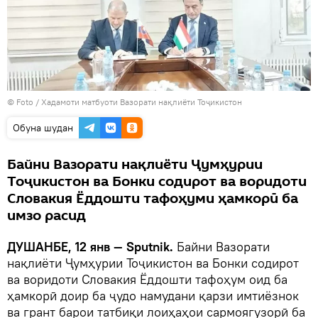
© Foto / Хадамоти матбуоти Вазорати нақлиёти Тоҷикистон
Обуна шудан
Байни Вазорати нақлиёти Ҷумҳурии
Тоҷикистон ва Бонки содирот ва воридоти
Словакия Ёддошти тафоҳуми ҳамкорӣ ба
имзо расид
ДУШАНБЕ, 12 янв — Sputnik.
Байни Вазорати
нақлиёти Ҷумҳурии Тоҷикистон ва Бонки содирот
ва воридоти Словакия Ёддошти тафоҳум оид ба
ҳамкорӣ доир ба ҷудо намудани қарзи имтиёзнок
ва грант барои татбиқи лоиҳаҳои сармоягузорӣ ба