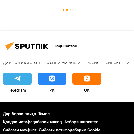
Тоҷикистон
ДАР ТОҶИКИСТОН
ОСИЁИ МАРКАЗӢ
РУСИЯ
СИЁСАТ
ИҚ
Telegram
VK
OK
Дар бораи лоиҳа
Тамос
Қоидаи истифодабарии мавод
Ахбори ширкатҳо
Сиёсати махфият
Сиёсати истифодабарии Cookie