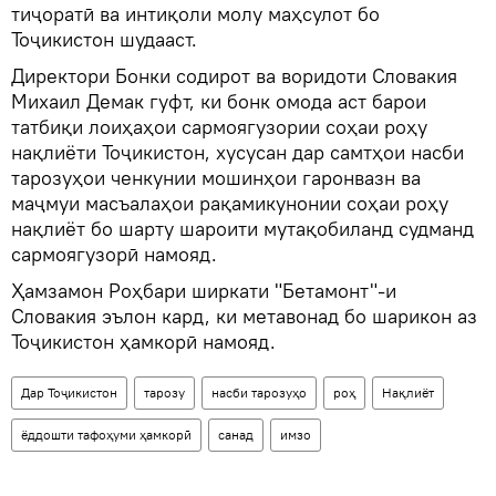
тиҷоратӣ ва интиқоли молу маҳсулот бо
Тоҷикистон шудааст.
Директори Бонки содирот ва воридоти Словакия
Михаил Демак гуфт, ки бонк омода аст барои
татбиқи лоиҳаҳои сармоягузории соҳаи роҳу
нақлиёти Тоҷикистон, хусусан дар самтҳои насби
тарозуҳои ченкунии мошинҳои гаронвазн ва
маҷмуи масъалаҳои рақамикунонии соҳаи роҳу
нақлиёт бо шарту шароити мутақобиланд судманд
сармоягузорӣ намояд.
Ҳамзамон Роҳбари ширкати "Бетамонт"-и
Словакия эълон кард, ки метавонад бо шарикон аз
Тоҷикистон ҳамкорӣ намояд.
Дар Тоҷикистон
тарозу
насби тарозуҳо
роҳ
Нақлиёт
ёддошти тафоҳуми ҳамкорӣ
санад
имзо