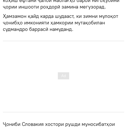
коҳиш ёфтани ҷалби маблағҳо барои нигоҳубини
ҷории иншооти роҳдорӣ замина мегузорад.
Ҳамзамон қайд карда шудааст, ки зимни мулоқот
ҷонибҳо имконияти ҳамкории мутақобилан
судмандро баррасӣ намуданд.
Ҷониби Словакия хостори рушди муносибатҳои