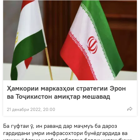
Ҳамкории марказҳои стратегии Эрон
ва Тоҷикистон амиқтар мешавад
21 декабри 2022, 20:00
Ба гуфтаи ӯ, ин раванд дар маҷмуъ ба дароз
гардидани умри инфрасохтори бунёдгардида ва