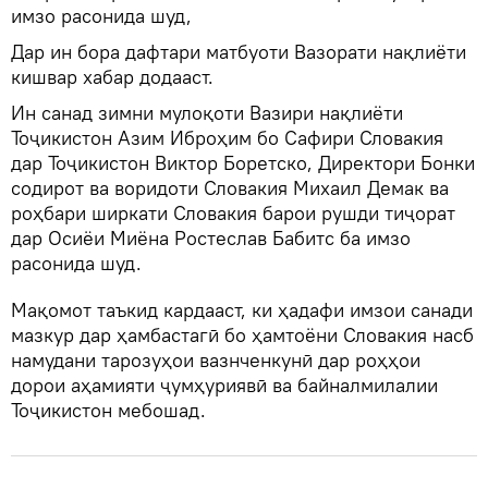
имзо расонида шуд,
Дар ин бора дафтари матбуоти Вазорати нақлиёти
кишвар хабар додааст.
Ин санад зимни мулоқоти Вазири нақлиёти
Тоҷикистон Азим Иброҳим бо Сафири Словакия
дар Тоҷикистон Виктор Боретско, Директори Бонки
содирот ва воридоти Словакия Михаил Демак ва
роҳбари ширкати Словакия барои рушди тиҷорат
дар Осиёи Миёна Ростеслав Бабитс ба имзо
расонида шуд.
Мақомот таъкид кардааст, ки ҳадафи имзои санади
мазкур дар ҳамбастагӣ бо ҳамтоёни Словакия насб
намудани тарозуҳои вазнченкунӣ дар роҳҳои
дорои аҳамияти ҷумҳуриявӣ ва байналмилалии
Тоҷикистон мебошад.