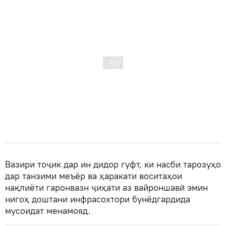
Вазири тоҷик дар ин дидор гуфт, ки насби тарозуҳо
дар танзими меъёр ва ҳаракати воситаҳои
нақлиёти гаронвазн ҷиҳати аз вайроншавӣ эмин
нигоҳ доштани инфрасохтори бунёдгардида
мусоидат менамояд.