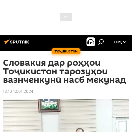
ТОҶ
Тоҷикистон
Словакия дар роҳҳои
Тоҷикистон тарозуҳои
вазнченкунӣ насб мекунад
18:10 12.01.2024