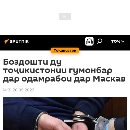
ТОҶ
Тоҷикистон
Боздошти ду
тоҷикистонии гумонбар
дар одамрабоӣ дар Маскав
14:31 26.09.2023