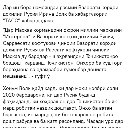
Дар ин бора намояндаи расмии Вазорати корҳои
дохилии Русия Ирина Волк ба хабаргузории
“ТАСС” хабар додааст.
"Дар Маскав кормандони Бюрои миллии марказии
“Интерпол”-и Вазорати корҳои дохилии Русия,
Сарраёсати кофтукови ҷиноии Вазорати корҳои
дохилии Русия ва Раёсати кофтукови ҷиноии
Маскав ду бародар - шаҳрвандони Тоҷикистонро
боздошт карданд. Тоҷикистон. Онҳоро ба куштори
бераҳмона ва одамрабоӣ гумонбар дониста
мешаванд", - гуфт ӯ.
Хонум Волк қайд кард, ки дар моҳи ноябри соли
2020 бародароне, ки дар Русия буданд,
фаҳмиданд, ки хоҳарашон дар Тоҷикистон бо як
мард робитаи наздик доштааст. Онҳо ба ватан
баргашта, ин мардро, ки бо хоҳарошон робита
дошт рабуда ва ба қатл расонданд. Ҷасади ӯро дар
партовгоҳ гур карданд. Ҷинояткорон баъди содир