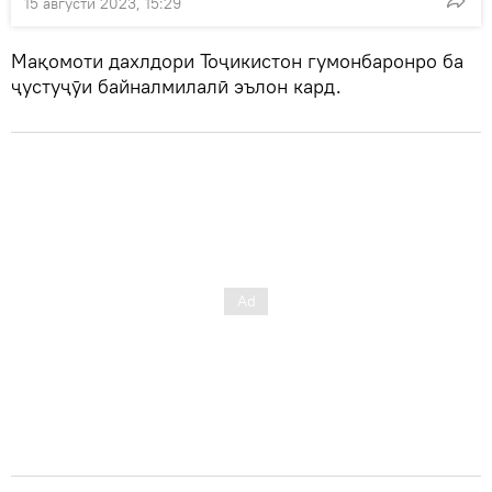
15 августи 2023, 15:29
Мақомоти дахлдори Тоҷикистон гумонбаронро ба
ҷустуҷӯи байналмилалӣ эълон кард.