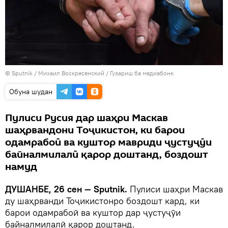
©
Sputnik
/ Михаил Воскресенский
/
Гузариш ба медиабонк
Обуна шудан
Пулиси Русия дар шаҳри Маскав
шаҳрвандони Тоҷикистон, ки барои
одамрабоӣ ва куштор мавриди ҷустуҷӯи
байналмилалӣ қарор доштанд, боздошт
намуд
ДУШАНБЕ, 26 сен — Sputnik.
Пулиси шаҳри Маскав
ду шаҳрванди Тоҷикистонро боздошт кард, ки
барои одамрабоӣ ва куштор дар ҷустуҷӯи
байналмилалӣ қарор доштанд.