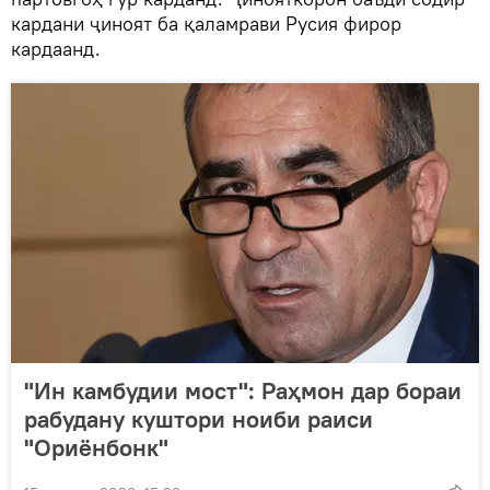
кардани ҷиноят ба қаламрави Русия фирор
кардаанд.
"Ин камбудии мост": Раҳмон дар бораи
рабудану куштори ноиби раиси
"Ориёнбонк"