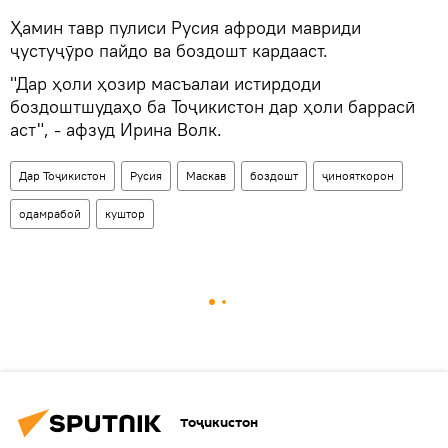
Ҳамин тавр пулиси Русия афроди мавриди
ҷустуҷӯро пайдо ва боздошт кардааст.
"Дар ҳоли ҳозир масъалаи истирдоди
боздоштшудаҳо ба Тоҷикистон дар ҳоли баррасӣ
аст", - афзуд Ирина Волк.
Дар Тоҷикистон
Русия
Маскав
боздошт
ҷинояткорон
одамрабоӣ
куштор
Тоҷикистон