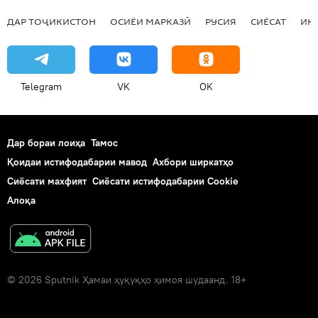
ДАР ТОҶИКИСТОН
ОСИЁИ МАРКАЗӢ
РУСИЯ
СИЁСАТ
ИҚ
Telegram
VK
OK
Дар бораи лоиҳа
Тамос
Қоидаи истифодабарии мавод
Ахбори ширкатҳо
Сиёсати махфият
Сиёсати истифодабарии Cookie
Алоқа
© 2026 Sputnik Ҳамаи ҳуқуқҳо ҳимоя шудаанд. 18+