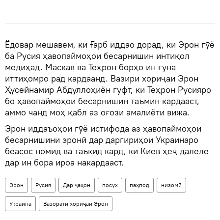
Ёдовар мешавем, ки Ғарб иддао дорад, ки Эрон гӯё
ба Русия ҳавопаймоҳои бесарнишин интиқол
медиҳад. Маскав ва Теҳрон борҳо ин гуна
иттиҳомро рад кардаанд. Вазири хориҷаи Эрон
Ҳусейнамир Абдуллоҳиён гуфт, ки Теҳрон Русияро
бо ҳавопаймоҳои бесарнишин таъмин кардааст,
аммо чанд моҳ қабл аз оғози амалиёти вижа.
Эрон иддаъоҳои гӯё истифода аз ҳавопаймоҳои
бесарнишини эронӣ дар даргириҳои Украинаро
беасос номид ва таъкид кард, ки Киев ҳеҷ далеле
дар ин бора ироа накардааст.
Эрон
Русия
Дар ҷаҳон
посух
паҳпод
низомӣ
Украина
Вазорати хориҷаи Эрон