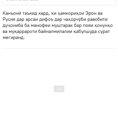
Канъонӣ таъкид кард, ки ҳамкориҳои Эрон ва
Русия дар арсаи дифоъ дар чаҳорчӯби равобити
дуҷониба ба манофеи муштарак бар пояи қонунҳо
ва муқаррароти байналмилалии қабулшуда сурат
мегиранд.