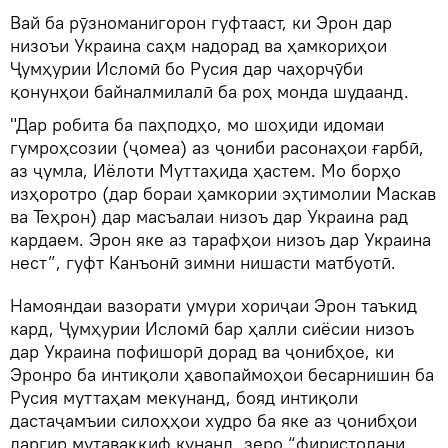
Вай ба рӯзноманигорон гуфтааст, ки Эрон дар
низоъи Украина саҳм надорад ва ҳамкориҳои
Ҷумҳурии Исломӣ бо Русия дар чаҳорчӯби
қонунҳои байналмилалӣ ба роҳ монда шудаанд.
"Дар робита ба паҳподҳо, мо шоҳиди идомаи
гумроҳсозии (ҷомеа) аз ҷониби расонаҳои ғарбӣ,
аз ҷумла, Иёлоти Муттаҳида ҳастем. Мо борҳо
изҳоротро (дар бораи ҳамкории эҳтимолии Маскав
ва Теҳрон) дар масъалаи низоъ дар Украина рад
кардаем. Эрон яке аз тарафҳои низоъ дар Украина
нест”, гуфт Канъонӣ зимни нишасти матбуотӣ.
Намояндаи вазорати умури хориҷаи Эрон таъкид
кард, Ҷумҳурии Исломӣ бар ҳалли сиёсии низоъ
дар Украина пофишорӣ дорад ва ҷонибҳое, ки
Эронро ба интиқоли ҳавопаймоҳои бесарнишин ба
Русия муттаҳам мекунанд, бояд интиқоли
дастаҷамъии силоҳҳои худро ба яке аз ҷонибҳои
даргир мутаваққиф кунанд, зеро “фиристодани