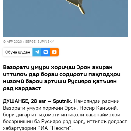
© AFP 2023 / SERGEI SUPINSKY
Обуна шудан
Вазорати умури хориҷаи Эрон ахиран
иттилоъ дар бораи содироти паҳподҳои
низомӣ барои артиши Русияро қатъиян
рад кардааст
ДУШАНБЕ, 28 авг — Sputnik.
Намояндаи расмии
Вазорати умури хориҷии Эрон, Носир Канъонӣ,
бори дигар иттиҳомоти интиқоли ҳавопаймоҳои
бесарнишин ба Русияро рад кард, иттилоъ додааст
хабаргузории РИА “Нвости”.