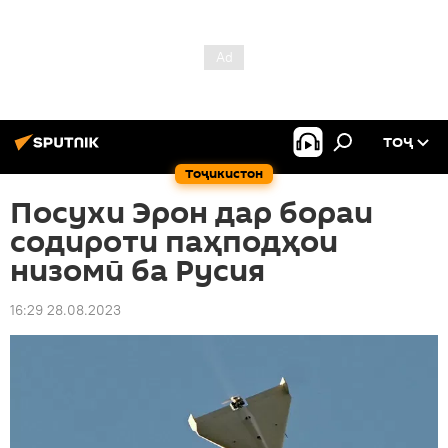
ТОҶ
Тоҷикистон
Посухи Эрон дар бораи
содироти паҳподҳои
низомӣ ба Русия
16:29 28.08.2023