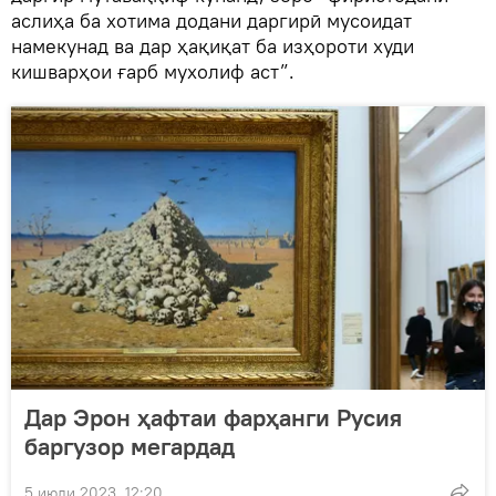
аслиҳа ба хотима додани даргирӣ мусоидат
намекунад ва дар ҳақиқат ба изҳороти худи
кишварҳои ғарб мухолиф аст”.
Дар Эрон ҳафтаи фарҳанги Русия
баргузор мегардад
5 июли 2023, 12:20