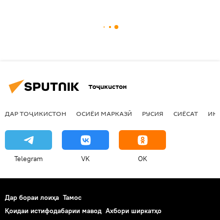
Тоҷикистон
ДАР ТОҶИКИСТОН
ОСИЁИ МАРКАЗӢ
РУСИЯ
СИЁСАТ
ИҚ
Telegram
VK
OK
Дар бораи лоиҳа
Тамос
Қоидаи истифодабарии мавод
Ахбори ширкатҳо