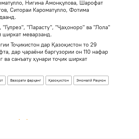
оматулло, Нигина Амонқулова, Шарофат
тов, Ситораи Кароматулло, Фотима
даанд.
"Гулрез", "Парасту", "Ҷаҳоноро" ва "Лола"
ӣ ширкат меварзанд.
гии Тоҷикистон дар Қазоқистон то 29
фта, дар ҷараёни баргузории он 110 нафар
г ва санъату ҳунари тоҷик ширкат
рт
Вазорати фарҳанг
Қазоқистон
Эмомалӣ Раҳмон