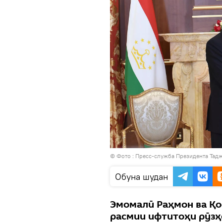
© Фото : Пресс-служба Президента Тад
Обуна шудан
Эмомалӣ Раҳмон ва Қо
расмии ифтитоҳи рӯзҳ