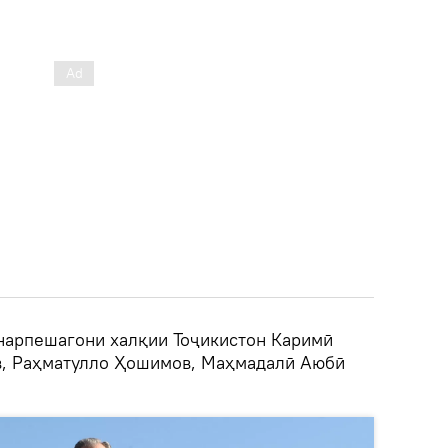
нарпешагони халқии Тоҷикистон Каримӣ
в, Раҳматулло Ҳошимов, Маҳмадалӣ Аюбӣ