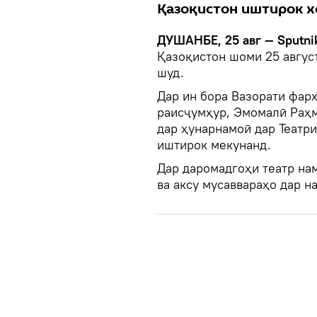
Қазоқистон иштирок х
ДУШАНБЕ, 25 авг — Sputni
Қазоқистон шоми 25 август
шуд.
Дар ин бора Вазорати фарҳ
раисҷумҳур, Эмомалӣ Раҳм
дар ҳунарнамоӣ дар Театри
иштирок мекунанд.
Дар даромадгоҳи театр на
ва аксу мусаввараҳо дар на