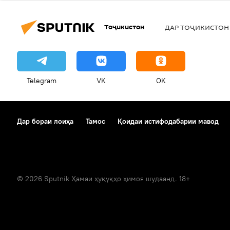
Тоҷикистон
ДАР ТОҶИКИСТОН
Telegram
VK
OK
Дар бораи лоиҳа
Тамос
Қоидаи истифодабарии мавод
© 2026 Sputnik Ҳамаи ҳуқуқҳо ҳимоя шудаанд. 18+