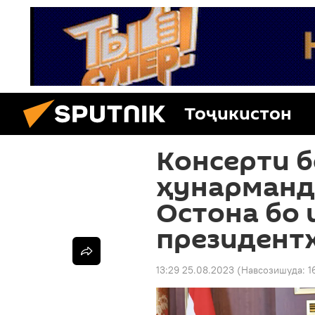
Тоҷикистон
Консерти б
ҳунарманд
Остона бо
президент
13:29 25.08.2023
(Навсозишуда:
1