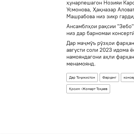
ҳунарпешагон Нозияи Кар
Усмонова, Ҳақназар Алова
Машрабова низ зикр гарди
Ансамблҳои рақсии "Зебо", 
низ дар барномаи консерт
Дар маҷмӯъ рӯзҳои фарҳан
августи соли 2023 идома ё
намояндагони аҳли фарҳан
менамоянд.
Дар Тоҷикистон
Фарҳанг
консе
Қосим -Жомарт Тоқаев