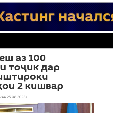
еш аз 100
и тоҷик дар
 иштироки
ҳои 2 кишвар
6:44 25.08.2023
)