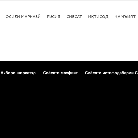
ОСИЁИ МАРКАЗӢ
РУСИЯ
СИЁСАТ
ИҚТИСОД
ҶАМЪИЯТ
Ахбори ширкатҳо
Сиёсати махфият
Сиёсати истифодабарии C