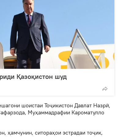
риди Қазоқистон шуд
шагони шоистаи Тоҷикистон Давлат Назрӣ,
Сафарзода, Муҳаммадрафии Кароматулло
н, ҳамчунин, ситораҳои эстрадаи тоҷик,