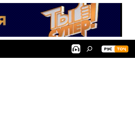
РУС
ТОҶ