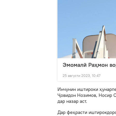
Эмомалӣ Раҳмон во
25 августи 2023, 10:47
Инчунин иштироки ҳунарпе
Ҷовидон Нозимов, Носир 
дар назар аст.
Дар феҳрасти иштирокдоро