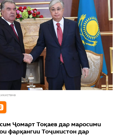
жикистана
сим Ҷомарт Тоқаев дар маросими
ои фарҳангии Тоҷикистон дар