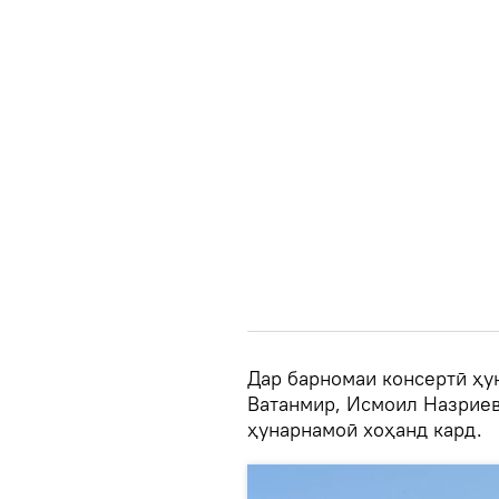
Дар барномаи консертӣ ҳу
Ватанмир, Исмоил Назрие
ҳунарнамоӣ хоҳанд кард.