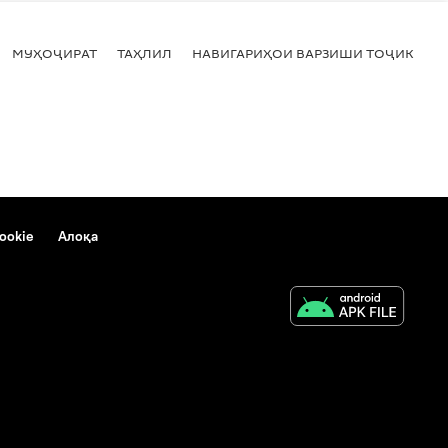
МУҲОҶИРАТ
ТАҲЛИЛ
НАВИГАРИҲОИ ВАРЗИШИ ТОҶИКИСТ
ookie
Алоқа