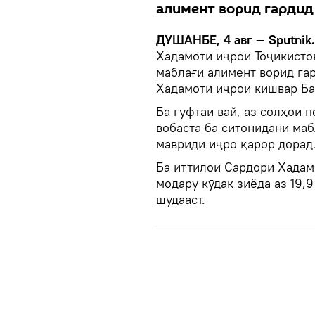
алимент ворид гардид
ДУШАНБЕ, 4 авг — Sputnik
Хадамоти иҷрои Тоҷикисто
маблағи алимент ворид га
Хадамоти иҷрои кишвар Ба
Ба гуфтаи вай, аз солҳои 
вобаста ба ситонидани ма
мавриди иҷро қарор дорад
Ба иттилои Сардори Хадам
модару кӯдак зиёда аз 19,
шудааст.