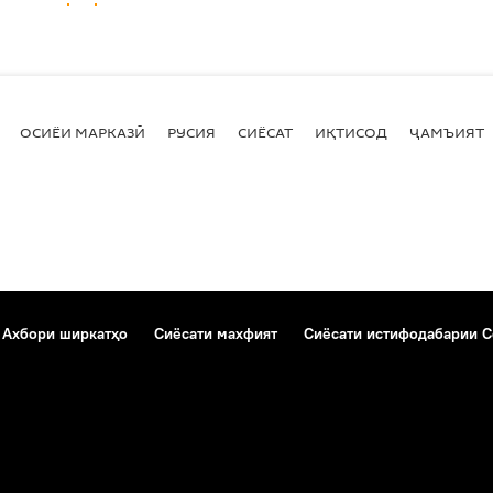
ОСИЁИ МАРКАЗӢ
РУСИЯ
СИЁСАТ
ИҚТИСОД
ҶАМЪИЯТ
Ахбори ширкатҳо
Сиёсати махфият
Сиёсати истифодабарии C