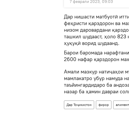
7 феврали 2023, 09:03
Дар нишасти матбуотӣ итт
феҳристи қарздорон ва мах
низом даровардани қарздо
ташкил шудааст, ҳоло 823
ҳуқуқӣ ворид шудаанд.
Барои баромада нарафтани 
2600 нафар қарздорон маҳ
Амали мазкур натиҷаҳои м
мамлакатро убур намуда на
таъйингардидаро ба андоза
назар ба ҳамин давраи со
Дар Тоҷикистон
фирор
алимент