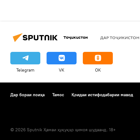
Тоҷикистон
ДАР ТОҶИКИСТОН
Telegram
VK
OK
Дар бораи лоиҳа
Тамос
Қоидаи истифодабарии мавод
© 2026 Sputnik Ҳамаи ҳуқуқҳо ҳимоя шудаанд. 18+