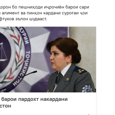
дорон бо пешниҳоди иҷрочиён барои сари
 алимент ва пинҳон кардани суроғаи ҷои
фтуков эълон шудааст.
 барои пардохт накардани
стон