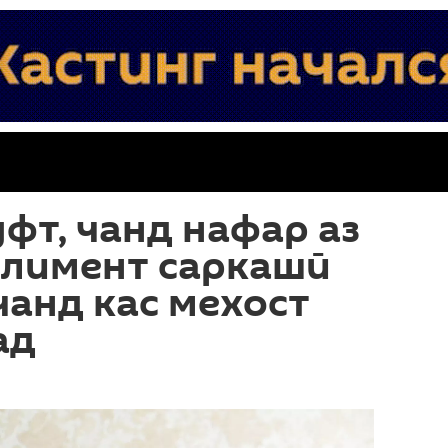
фт, чанд нафар аз
алимент саркашӣ
чанд кас мехост
ад