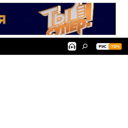
РУС
ТОҶ