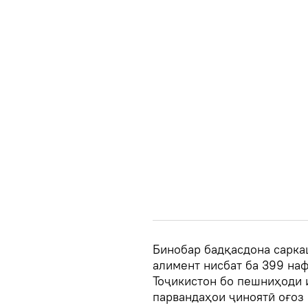
Бинобар бадқасдона сарка
алимент нисбат ба 399 на
Тоҷикистон бо пешниҳоди 
парвандаҳои ҷиноятӣ оғоз