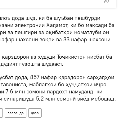
илоъ дода шуд, ки ба шуъбаи пешбурди
зани электронии Хадамот, ки бо мақсади ба
рӣ ва пешгирӣ аз оқибатҳои номатлуби он
 нафар шахсони воқеӣ ва 33 нафар шахсони
қарздорон аз ҳудуди Тоҷикистон нисбат ба
дудият гузошта шудааст.
усбат дода, 857 нафар қарздорон сарҳадҳои
тавониста, маблағҳои бо ҳуҷҷатҳои иҷро
и 7,6 млн сомонӣ пардохт намуданд, ки
ли сипаришуда 5,2 млн сомонӣ зиёд мебошад.
парванда
ҷазо