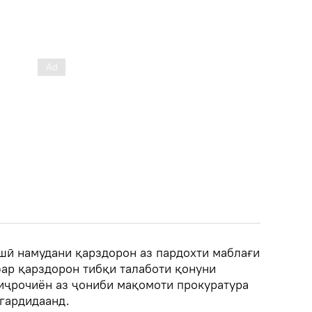
шӣ намудани қарздорон аз пардохти маблағи
фар қарздорон тибқи талаботи қонуни
иҷрочиён аз ҷониби мақомоти прокуратура
 гардидаанд.