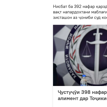
Нисбат ба 392 нафар қарз
вақт напардохтани маблағи
зисташон аз ҷониби суд ко
Ҷустуҷӯи 398 нафар
алимент дар Тоҷики