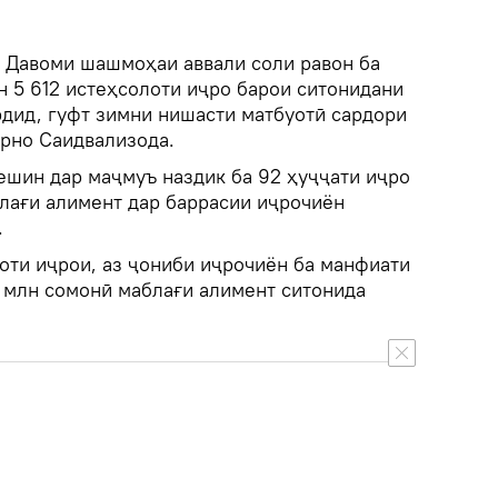
.
Давоми шашмоҳаи аввали соли равон ба
н 5 612 истеҳсолоти иҷро барои ситонидани
рдид, гуфт зимни нишасти матбуотӣ сардори
рно Саидвализода.
пешин дар маҷмуъ наздик ба 92 ҳуҷҷати иҷро
блағи алимент дар баррасии иҷрочиён
.
оти иҷрои, аз ҷониби иҷрочиён ба манфиати
9 млн сомонӣ маблағи алимент ситонида