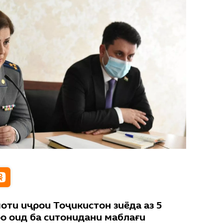
оти иҷрои Тоҷикистон зиёда аз 5
ро оид ба ситонидани маблағи