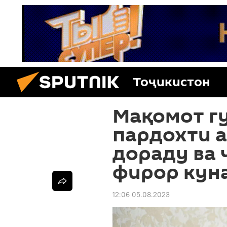
Тоҷикистон
Мақомот гу
пардохти 
дораду ва 
фирор кун
12:06 05.08.2023