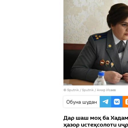
©
Sputnik
/ Sputnik / Амир Исаев
Обуна шудан
Дар шаш моҳ ба Хадам
ҳазор истеҳсолоти иҷ